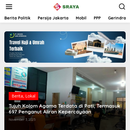
L
e
w
a
Berita Politik
Persija Jakarta
Mobil
PPP
Gerindra
t
i
k
e
k
o
n
t
e
n
Berita
,
Lokal
Tujuh Kolom Agama Terdata di Pati, Termasuk
697 Penganut Aliran Kepercayaan
November 3, 2025