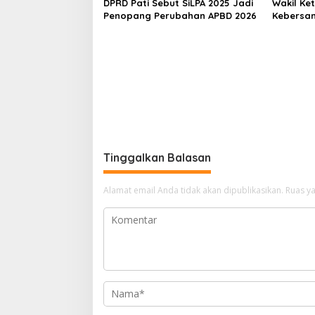
DPRD Pati Sebut SiLPA 2025 Jadi
Wakil Ke
Penopang Perubahan APBD 2026
Kebersa
Membang
Tinggalkan Balasan
Alamat email Anda tidak akan dipublikasikan.
Ruas ya