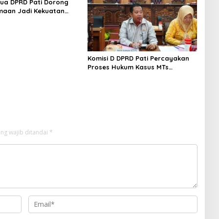
tua DPRD Pati Dorong
maan Jadi Kekuatan
un Daerah
Komisi D DPRD Pati Percayakan
Proses Hukum Kasus MTs
Wangunrejo kepada Polisi
ng wajib ditandai
*