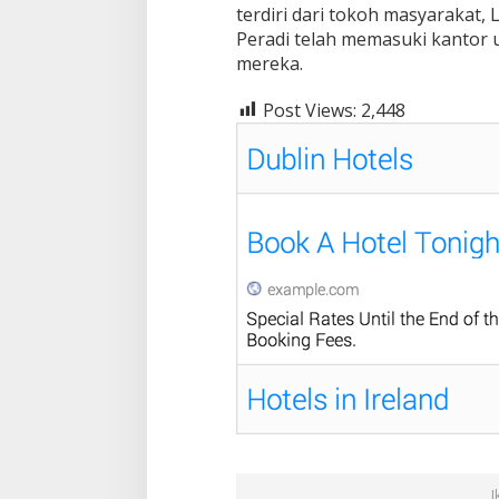
terdiri dari tokoh masyarakat,
u
Peradi telah memasuki kantor
k
a
mereka.
-
l
Post Views:
2,448
u
k
a
!
I