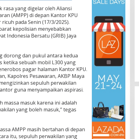
 rasa yang digelar oleh Aliansi
ran (AMPP) di depan Kantor KPU
ricuh pada Senin (17/3/2025).
parat kepolisian menyebabkan
t Indonesia Bersatu (GRIB) Jaya
ing dorong dan pukul antara kedua
s ketika sebuah mobil L300 yang
menerobos pagar halaman Kantor KPU.
gan, Kapolres Pesawaran, AKBP Maya
 mengizinkan sepuluh perwakilan
antor guna menyampaikan aspirasi.
uh massa masuk karena ini adalah
wakilan yang boleh masuk,” tegas
 massa AMPP masih bertahan di depan
ra itu, sepuluh perwakilan yang