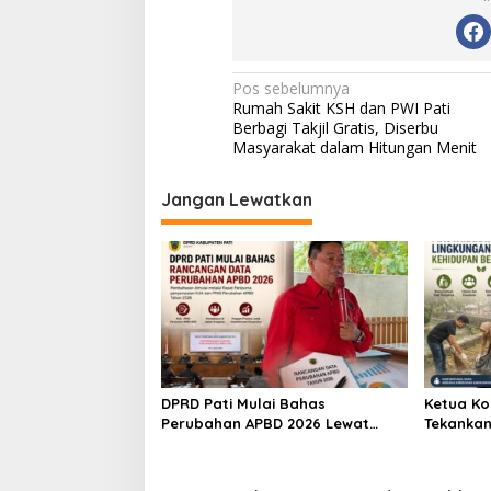
N
Pos sebelumnya
Rumah Sakit KSH dan PWI Pati
a
Berbagi Takjil Gratis, Diserbu
v
Masyarakat dalam Hitungan Menit
i
Jangan Lewatkan
g
a
s
i
p
o
s
DPRD Pati Mulai Bahas
Ketua Ko
Perubahan APBD 2026 Lewat
Tekankan
Pembahasan KUA-PPAS
untuk Wu
Bersih