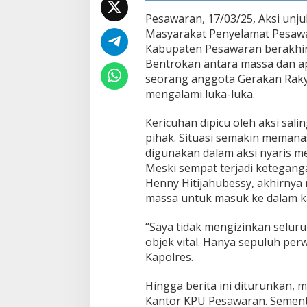
a
Pesawaran, 17/03/25, Aksi unjuk
r
Masyarakat Penyelamat Pesawa
,
M
Kabupaten Pesawaran berakhir 
a
Bentrokan antara massa dan a
s
seorang anggota Gerakan Rakya
s
mengalami luka-luka.
a
v
s
Kericuhan dipicu oleh aksi sal
A
pihak. Situasi semakin memana
p
digunakan dalam aksi nyaris 
a
Meski sempat terjadi ketegan
r
Henny Hitijahubessy, akhirnya
a
t
massa untuk masuk ke dalam k
B
e
“Saya tidak mengizinkan selur
r
objek vital. Hanya sepuluh per
a
Kapolres.
k
h
i
Hingga berita ini diturunkan,
r
Kantor KPU Pesawaran. Sementa
L