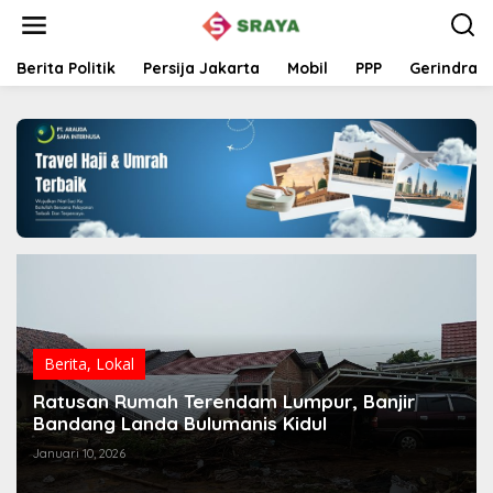
L
e
w
a
Berita Politik
Persija Jakarta
Mobil
PPP
Gerindra
t
i
k
e
k
o
n
t
e
n
Berita
,
Lokal
Ratusan Rumah Terendam Lumpur, Banjir
Bandang Landa Bulumanis Kidul
Januari 10, 2026