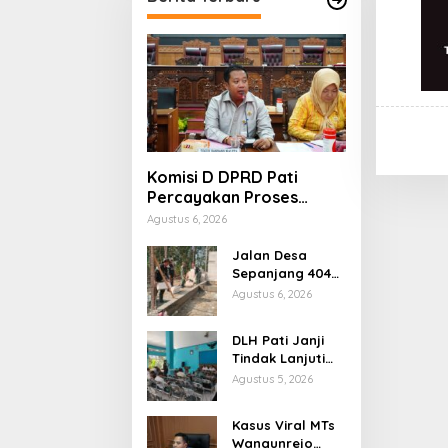
Komisi D DPRD Pati
Percayakan Proses
Hukum Kasus MTs
Agustus 6, 2026
Wangunrejo kepada
Polisi
Jalan Desa
Sepanjang 404
Meter Rampung,
Agustus 6, 2026
Warga
Sumbermulyo
DLH Pati Janji
Segera Rasakan
Tindak Lanjuti
Manfaat
Keluhan Warga
Agustus 5, 2026
Soal Sungai
Mbango
Kasus Viral MTs
Wangunrejo