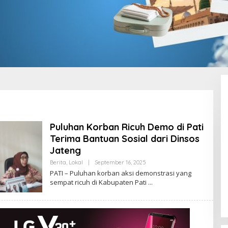
Puluhan Korban Ricuh Demo di Pati
Terima Bantuan Sosial dari Dinsos
Jateng
Berita
,
Lokal
|
September 16, 2025
O
L
PATI – Puluhan korban aksi demonstrasi yang
E
sempat ricuh di Kabupaten Pati
H
A
D
M
I
N