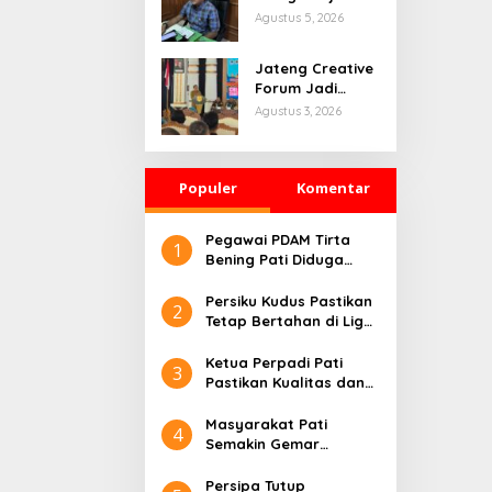
Masuk Tahap
Agustus 5, 2026
Penyelidikan,
Polisi Kumpulkan
Jateng Creative
Alat Bukti
Forum Jadi
Ajang Pati
Agustus 3, 2026
Bangun
Kolaborasi
Ekonomi Kreatif
Populer
Komentar
Pegawai PDAM Tirta
1
Bening Pati Diduga
Lakukan Rekrutmen
Palsu, Lima Korban
Persiku Kudus Pastikan
2
Rugi Ratusan Juta
Tetap Bertahan di Liga
Rupiah
2 Indonesia.
Ketua Perpadi Pati
3
Pastikan Kualitas dan
Harga Beras Stabil
Jelang Lebaran
Masyarakat Pati
4
Semakin Gemar
Berolahraga,
Komunitas Lari Jadi
Persipa Tutup