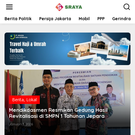
L
e
w
a
Berita Politik
Persija Jakarta
Mobil
PPP
Gerindra
t
i
k
e
k
o
n
t
e
n
Berita
,
Lokal
Mendikdasmen Resmikan Gedung Hasil
Revitalisasi di SMPN 1 Tahunan Jepara
Januari 3, 2026