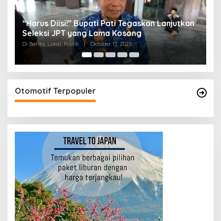
s Diisi!” Bupati Pati Tegaskan Lanjutkan
Jelang Parip
ksi JPT yang Lama Kosong
Diterpa Isu
a, Lokal, Politik
|
Oktober 17, 2025
Di Berita, Lokal, Pol
Otomotif Terpopuler