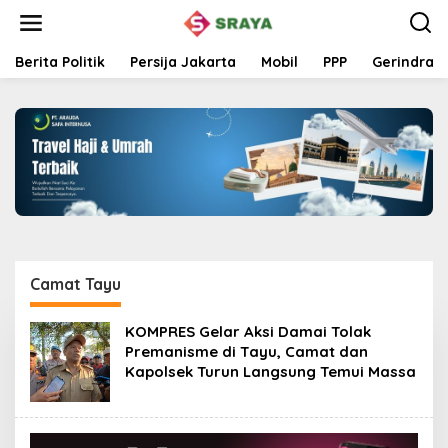
L
e
w
a
Berita Politik
Persija Jakarta
Mobil
PPP
Gerindra
t
i
k
e
k
o
n
t
e
n
Camat Tayu
KOMPRES Gelar Aksi Damai Tolak
Premanisme di Tayu, Camat dan
Kapolsek Turun Langsung Temui Massa