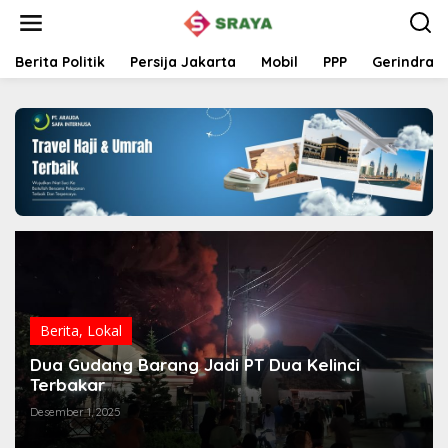
L
e
w
a
Berita Politik
Persija Jakarta
Mobil
PPP
Gerindra
t
i
k
e
k
o
n
t
e
n
Berita
,
Lokal
Dua Gudang Barang Jadi PT Dua Kelinci
Terbakar
Desember 1, 2025