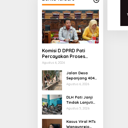
Komisi D DPRD Pati
Percayakan Proses
Hukum Kasus MTs
Agustus 6, 2026
Wangunrejo kepada
Polisi
Jalan Desa
Sepanjang 404
Meter Rampung,
Agustus 6, 2026
Warga
Sumbermulyo
DLH Pati Janji
Segera Rasakan
Tindak Lanjuti
Manfaat
Keluhan Warga
Agustus 5, 2026
Soal Sungai
Mbango
Kasus Viral MTs
Wangunrejo