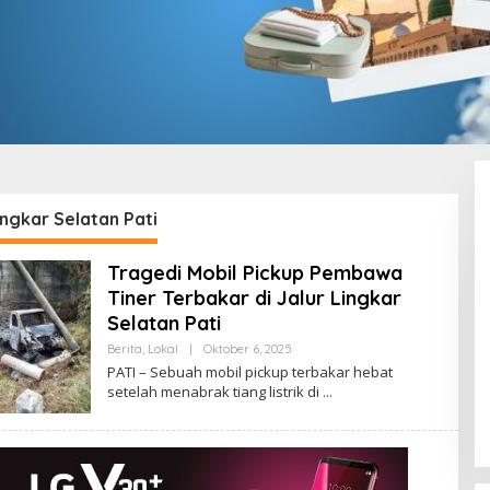
ingkar Selatan Pati
Tragedi Mobil Pickup Pembawa
Tiner Terbakar di Jalur Lingkar
Selatan Pati
Berita
,
Lokal
|
Oktober 6, 2025
O
L
PATI – Sebuah mobil pickup terbakar hebat
E
setelah menabrak tiang listrik di
H
A
D
M
I
N