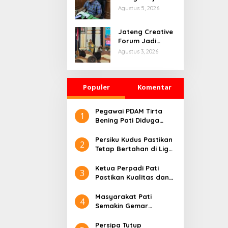
Masuk Tahap
Agustus 5, 2026
Penyelidikan,
Polisi Kumpulkan
Jateng Creative
Alat Bukti
Forum Jadi
Ajang Pati
Agustus 3, 2026
Bangun
Kolaborasi
Ekonomi Kreatif
Populer
Komentar
Pegawai PDAM Tirta
1
Bening Pati Diduga
Lakukan Rekrutmen
Palsu, Lima Korban
Persiku Kudus Pastikan
2
Rugi Ratusan Juta
Tetap Bertahan di Liga
Rupiah
2 Indonesia.
Ketua Perpadi Pati
3
Pastikan Kualitas dan
Harga Beras Stabil
Jelang Lebaran
Masyarakat Pati
4
Semakin Gemar
Berolahraga,
Komunitas Lari Jadi
Persipa Tutup