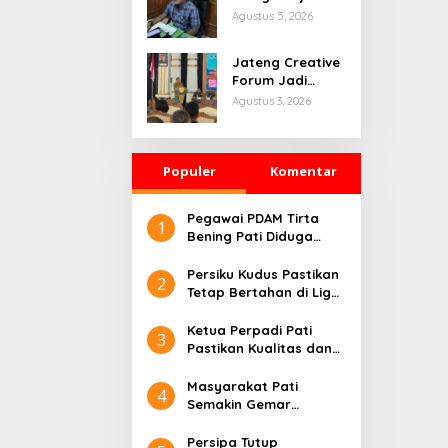
Masuk Tahap
Agustus 5, 2026
Penyelidikan,
Polisi Kumpulkan
Jateng Creative
Alat Bukti
Forum Jadi
Ajang Pati
Agustus 3, 2026
Bangun
Kolaborasi
Ekonomi Kreatif
Populer
Komentar
Pegawai PDAM Tirta
1
Bening Pati Diduga
Lakukan Rekrutmen
Palsu, Lima Korban
Persiku Kudus Pastikan
2
Rugi Ratusan Juta
Tetap Bertahan di Liga
Rupiah
2 Indonesia.
Ketua Perpadi Pati
3
Pastikan Kualitas dan
Harga Beras Stabil
Jelang Lebaran
Masyarakat Pati
4
Semakin Gemar
Berolahraga,
Komunitas Lari Jadi
Persipa Tutup