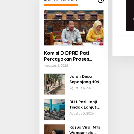
Komisi D DPRD Pati
Percayakan Proses
Hukum Kasus MTs
Agustus 6, 2026
Wangunrejo kepada
Polisi
Jalan Desa
Sepanjang 404
Meter Rampung,
Agustus 6, 2026
Warga
Sumbermulyo
DLH Pati Janji
Segera Rasakan
Tindak Lanjuti
Manfaat
Keluhan Warga
Agustus 5, 2026
Soal Sungai
Mbango
Kasus Viral MTs
Wangunrejo