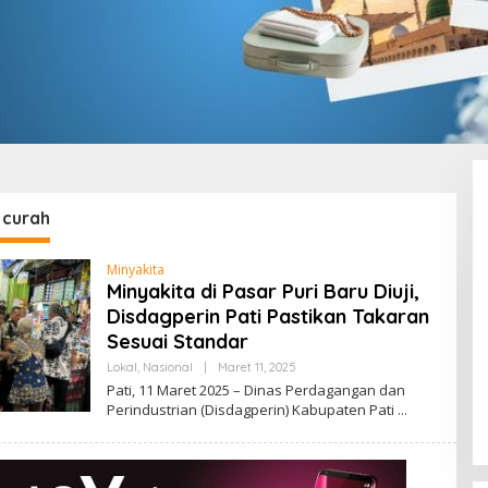
 curah
Minyakita
Minyakita di Pasar Puri Baru Diuji,
Disdagperin Pati Pastikan Takaran
Sesuai Standar
Lokal
,
Nasional
|
Maret 11, 2025
O
L
Pati, 11 Maret 2025 – Dinas Perdagangan dan
E
Perindustrian (Disdagperin) Kabupaten Pati
H
A
D
M
I