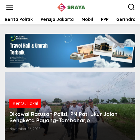
L
e
w
a
Berita Politik
Persija Jakarta
Mobil
PPP
Gerindra
t
i
k
e
k
o
n
t
e
n
Berita
,
Lokal
Dikawal Ratusan Polisi, PN Pati Ukur Jalan
Sengketa Payang–Tambaharjo
November 26, 2025