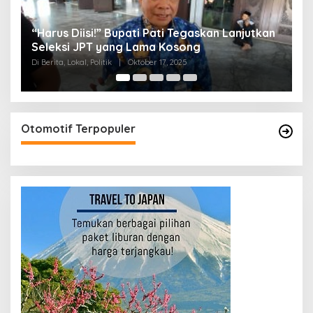
“Harus Diisi!” Bupati Pati Tegaskan Lanjutkan
J
Seleksi JPT yang Lama Kosong
D
Di Berita, Lokal, Politik
|
Oktober 17, 2025
Di 
Otomotif Terpopuler