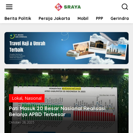
L
e
w
a
Berita Politik
Persija Jakarta
Mobil
PPP
Gerindra
t
i
k
e
k
o
n
t
e
n
Lokal
,
Nasional
Pati Masuk 20 Besar Nasional Realisasi
Belanja APBD Terbesar
Oktober 28, 2025