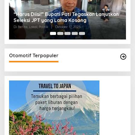
skan Lanjutkan
Jelang Paripurna Hak Angket, DPRD Pa
Diterpa Isu Pembubaran
Di Berita, Lokal, Politik
|
Oktober 16, 2025
Otomotif Terpopuler