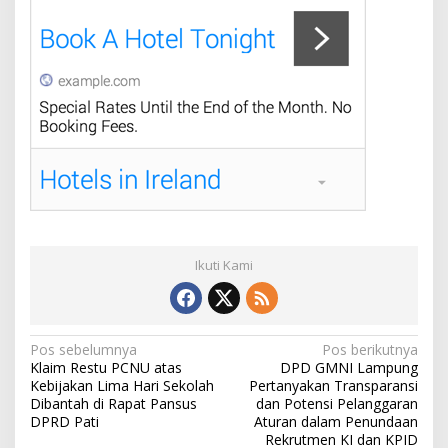
Ikuti Kami
N
Pos sebelumnya
Pos berikutnya
Klaim Restu PCNU atas
DPD GMNI Lampung
a
Kebijakan Lima Hari Sekolah
Pertanyakan Transparansi
v
Dibantah di Rapat Pansus
dan Potensi Pelanggaran
DPRD Pati
Aturan dalam Penundaan
i
Rekrutmen KI dan KPID