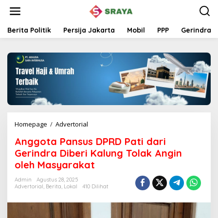
L
e
w
a
Berita Politik
Persija Jakarta
Mobil
PPP
Gerindra
t
i
k
e
k
o
n
t
e
n
Homepage
/
Advertorial
A
n
Anggota Pansus DPRD Pati dari
g
g
Gerindra Diberi Kalung Tolak Angin
o
oleh Masyarakat
t
a
Admin
Agustus 28, 2025
P
Advertorial
,
Berita
,
Lokal
410 Dilihat
a
n
s