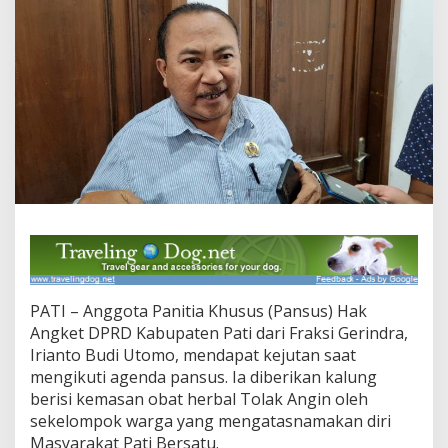
u
s
D
P
R
D
P
a
t
i
d
a
r
i
G
e
r
PATI – Anggota Panitia Khusus (Pansus) Hak
i
n
Angket DPRD Kabupaten Pati dari Fraksi Gerindra,
d
Irianto Budi Utomo, mendapat kejutan saat
r
mengikuti agenda pansus. Ia diberikan kalung
a
berisi kemasan obat herbal Tolak Angin oleh
D
i
sekelompok warga yang mengatasnamakan diri
b
Masyarakat Pati Bersatu.