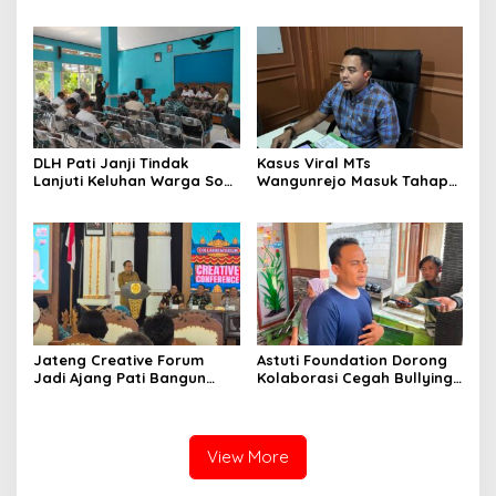
Kasus MTs Wangunrejo
Sumbermulyo Segera
kepada Polisi
Rasakan Manfaat
DLH Pati Janji Tindak
Kasus Viral MTs
Lanjuti Keluhan Warga Soal
Wangunrejo Masuk Tahap
Sungai Mbango
Penyelidikan, Polisi
Kumpulkan Alat Bukti
Jateng Creative Forum
Astuti Foundation Dorong
Jadi Ajang Pati Bangun
Kolaborasi Cegah Bullying
Kolaborasi Ekonomi Kreatif
di Sekolah Berbasis Agama
View More