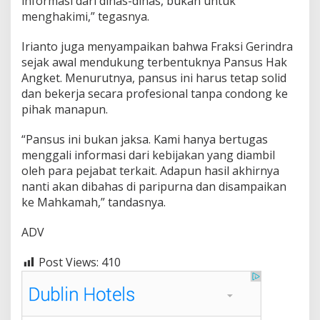
informasi dari dinas-dinas, bukan untuk
s
menghakimi,” tegasnya.
y
a
r
Irianto juga menyampaikan bahwa Fraksi Gerindra
a
sejak awal mendukung terbentuknya Pansus Hak
k
Angket. Menurutnya, pansus ini harus tetap solid
a
dan bekerja secara profesional tanpa condong ke
t
pihak manapun.
“Pansus ini bukan jaksa. Kami hanya bertugas
menggali informasi dari kebijakan yang diambil
oleh para pejabat terkait. Adapun hasil akhirnya
nanti akan dibahas di paripurna dan disampaikan
ke Mahkamah,” tandasnya.
ADV
Post Views:
410