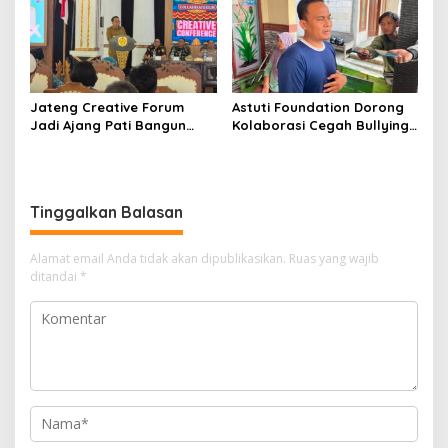
Jateng Creative Forum
Astuti Foundation Dorong
Jadi Ajang Pati Bangun
Kolaborasi Cegah Bullying
Kolaborasi Ekonomi Kreatif
di Sekolah Berbasis Agama
Tinggalkan Balasan
Alamat email Anda tidak akan dipublikasikan.
Ruas yang wajib
ditandai
*