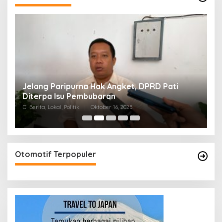
n
Jelang Paripurna Hak Angket, DPRD Pati
D
Diterpa Isu Pembubaran
S
Di Berita, Lokal, Politik
|
Oktober 16, 2025
Di 
Otomotif Terpopuler