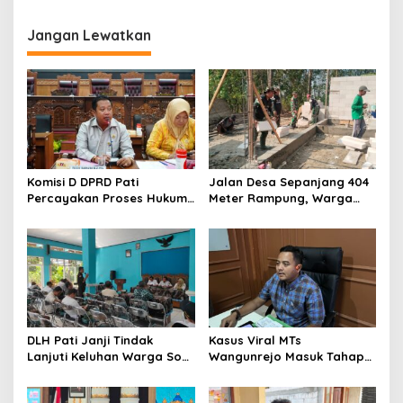
g
Jangan Lewatkan
a
s
i
p
o
s
Komisi D DPRD Pati
Jalan Desa Sepanjang 404
Percayakan Proses Hukum
Meter Rampung, Warga
Kasus MTs Wangunrejo
Sumbermulyo Segera
kepada Polisi
Rasakan Manfaat
DLH Pati Janji Tindak
Kasus Viral MTs
Lanjuti Keluhan Warga Soal
Wangunrejo Masuk Tahap
Sungai Mbango
Penyelidikan, Polisi
Kumpulkan Alat Bukti