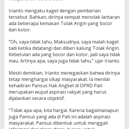
e
r
Irianto mengaku kaget dengan pemberian
i
tersebut. Bahkan, dirinya sempat menolak lantaran
K
a
ada beberapa kemasan Tolak Angin yang bocor
l
dan kotor.
u
n
“Oh, saya tidak tahu. Maksudnya, saya malah kaget
g
tadi ketika didatangi dan diberi kalung Tolak Angin.
T
o
Kebetulan ada yang bocor dan kotor, jadi saya tidak
l
mau. Artinya apa, saya juga tidak tahu,” ujar Irianto.
a
k
Meski demikian, Irianto menegaskan bahwa dirinya
A
tetap menghargai sikap masyarakat. Ia menilai
n
g
kehadiran Pansus Hak Angket di DPRD Pati
i
merupakan wujud aspirasi rakyat yang harus
n
dijalankan secara objektif.
o
l
“Tidak apa-apa, kita hargai. Karena bagaimanapun
e
h
juga Pansus yang ada di Pati ini adalah aspirasi
M
masyarakat. Pansus dibentuk untuk menggali
a