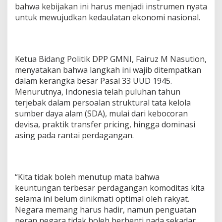
a
bahwa kebijakan ini harus menjadi instrumen nyata
u
untuk mewujudkan kedaulatan ekonomi nasional.
l
a
t
a
n
Ketua Bidang Politik DPP GMNI, Fairuz M Nasution,
E
menyatakan bahwa langkah ini wajib ditempatkan
k
dalam kerangka besar Pasal 33 UUD 1945.
o
Menurutnya, Indonesia telah puluhan tahun
n
o
terjebak dalam persoalan struktural tata kelola
m
sumber daya alam (SDA), mulai dari kebocoran
i
devisa, praktik transfer pricing, hingga dominasi
N
asing pada rantai perdagangan.
a
s
i
o
n
“Kita tidak boleh menutup mata bahwa
a
keuntungan terbesar perdagangan komoditas kita
l
selama ini belum dinikmati optimal oleh rakyat.
Negara memang harus hadir, namun penguatan
peran negara tidak boleh berhenti pada sekadar