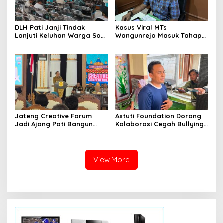
DLH Pati Janji Tindak
Kasus Viral MTs
Lanjuti Keluhan Warga Soal
Wangunrejo Masuk Tahap
Sungai Mbango
Penyelidikan, Polisi
Kumpulkan Alat Bukti
Jateng Creative Forum
Astuti Foundation Dorong
Jadi Ajang Pati Bangun
Kolaborasi Cegah Bullying
Kolaborasi Ekonomi Kreatif
di Sekolah Berbasis Agama
View More