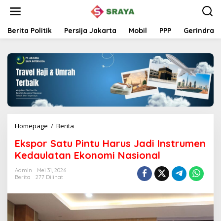
L
e
w
a
Berita Politik
Persija Jakarta
Mobil
PPP
Gerindra
t
i
k
e
k
o
n
t
e
n
Homepage
/
Berita
E
k
Ekspor Satu Pintu Harus Jadi Instrumen
s
p
Kedaulatan Ekonomi Nasional
o
r
Admin
Mei 31, 2026
Berita
277 Dilihat
S
a
t
u
P