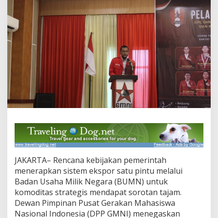
i
n
t
u
H
a
r
u
s
J
a
d
i
I
n
s
t
r
JAKARTA– Rencana kebijakan pemerintah
u
m
menerapkan sistem ekspor satu pintu melalui
e
Badan Usaha Milik Negara (BUMN) untuk
n
komoditas strategis mendapat sorotan tajam.
K
Dewan Pimpinan Pusat Gerakan Mahasiswa
e
d
Nasional Indonesia (DPP GMNI) menegaskan