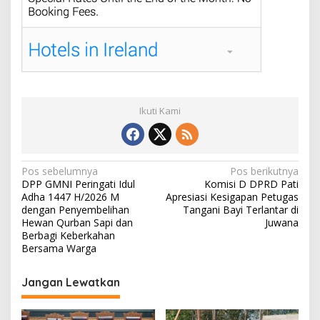
Ikuti Kami
N
Pos sebelumnya
Pos berikutnya
DPP GMNI Peringati Idul
Komisi D DPRD Pati
a
Adha 1447 H/2026 M
Apresiasi Kesigapan Petugas
v
dengan Penyembelihan
Tangani Bayi Terlantar di
Hewan Qurban Sapi dan
Juwana
i
Berbagi Keberkahan
Bersama Warga
g
a
Jangan Lewatkan
s
i