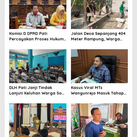
p
o
s
Komisi D DPRD Pati
Jalan Desa Sepanjang 404
Percayakan Proses Hukum
Meter Rampung, Warga
Kasus MTs Wangunrejo
Sumbermulyo Segera
kepada Polisi
Rasakan Manfaat
DLH Pati Janji Tindak
Kasus Viral MTs
Lanjuti Keluhan Warga Soal
Wangunrejo Masuk Tahap
Sungai Mbango
Penyelidikan, Polisi
Kumpulkan Alat Bukti