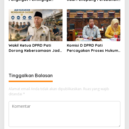
Meningkatkan Pelayanan
APBD 2026
Publik
Wakil Ketua DPRD Pati
Komisi D DPRD Pati
Dorong Kebersamaan Jadi
Percayakan Proses Hukum
Kekuatan Membangun
Kasus MTs Wangunrejo
Daerah
kepada Polisi
Tinggalkan Balasan
Alamat email Anda tidak akan dipublikasikan.
Ruas yang wajib
ditandai
*