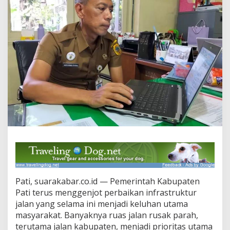
o
k
u
s
P
e
r
b
a
i
k
i
I
n
f
r
a
s
t
r
Pati, suarakabar.co.id — Pemerintah Kabupaten
u
Pati terus menggenjot perbaikan infrastruktur
k
jalan yang selama ini menjadi keluhan utama
t
masyarakat. Banyaknya ruas jalan rusak parah,
u
r
terutama jalan kabupaten, menjadi prioritas utama