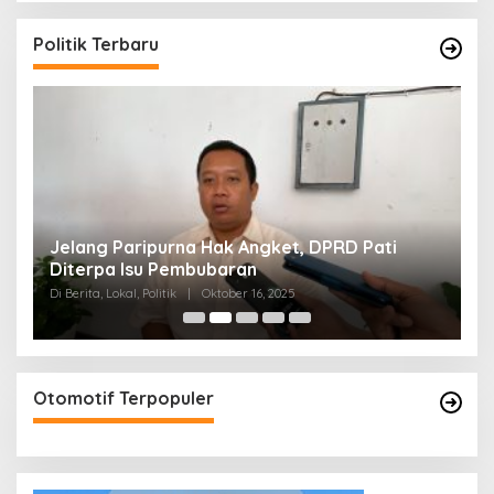
Politik Terbaru
n
Jelang Paripurna Hak Angket, DPRD Pati
D
Diterpa Isu Pembubaran
S
Di Berita, Lokal, Politik
|
Oktober 16, 2025
Di 
Otomotif Terpopuler