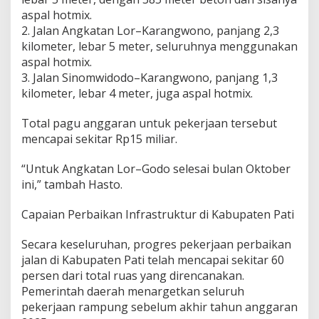
m
aspal hotmix.
p
2. Jalan Angkatan Lor–Karangwono, panjang 2,3
u
n
kilometer, lebar 5 meter, seluruhnya menggunakan
g
aspal hotmix.
A
3. Jalan Sinomwidodo–Karangwono, panjang 1,3
k
kilometer, lebar 4 meter, juga aspal hotmix.
h
i
r
Total pagu anggaran untuk pekerjaan tersebut
2
mencapai sekitar Rp15 miliar.
0
2
“Untuk Angkatan Lor–Godo selesai bulan Oktober
5
ini,” tambah Hasto.
Capaian Perbaikan Infrastruktur di Kabupaten Pati
Secara keseluruhan, progres pekerjaan perbaikan
jalan di Kabupaten Pati telah mencapai sekitar 60
persen dari total ruas yang direncanakan.
Pemerintah daerah menargetkan seluruh
pekerjaan rampung sebelum akhir tahun anggaran