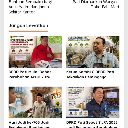
a
Bantuan Sembako bagi
Pati Diamankan Warga di
v
Anak Yatim dan Janda
Toko Fabi Mart
Sekitar Kantor
i
g
Jangan Lewatkan
a
s
i
p
o
s
DPRD Pati Mulai Bahas
Ketua Komisi C DPRD Pati
Perubahan APBD 2026
Tekankan Pentingnya
Lewat Pembahasan KUA-
Edukasi untuk Wujudkan
PPAS
Lingkungan Bersih
Hari Jadi ke-703 Jadi
DPRD Pati Sebut SiLPA 2025
Pengingat Pentingnya
Jadi Penopang Perubahan