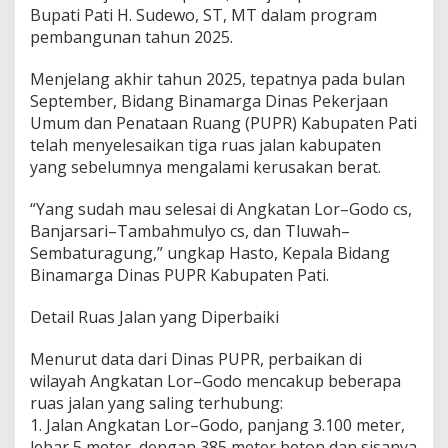
,
Bupati Pati H. Sudewo, ST, MT dalam program
T
pembangunan tahun 2025.
i
g
Menjelang akhir tahun 2025, tepatnya pada bulan
a
R
September, Bidang Binamarga Dinas Pekerjaan
u
Umum dan Penataan Ruang (PUPR) Kabupaten Pati
a
telah menyelesaikan tiga ruas jalan kabupaten
s
yang sebelumnya mengalami kerusakan berat.
J
a
l
“Yang sudah mau selesai di Angkatan Lor–Godo cs,
a
Banjarsari–Tambahmulyo cs, dan Tluwah–
n
Sembaturagung,” ungkap Hasto, Kepala Bidang
K
Binamarga Dinas PUPR Kabupaten Pati.
a
b
u
Detail Ruas Jalan yang Diperbaiki
p
a
Menurut data dari Dinas PUPR, perbaikan di
t
wilayah Angkatan Lor–Godo mencakup beberapa
e
ruas jalan yang saling terhubung:
n
R
1. Jalan Angkatan Lor–Godo, panjang 3.100 meter,
a
lebar 5 meter, dengan 385 meter beton dan sisanya