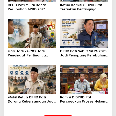
DPRD Pati Mulai Bahas
Ketua Komisi C DPRD Pati
Perubahan APBD 2026
Tekankan Pentingnya
Lewat Pembahasan KUA-
Edukasi untuk Wujudkan
PPAS
Lingkungan Bersih
Hari Jadi ke-703 Jadi
DPRD Pati Sebut SiLPA 2025
Pengingat Pentingnya
Jadi Penopang Perubahan
Meningkatkan Pelayanan
APBD 2026
Publik
Wakil Ketua DPRD Pati
Komisi D DPRD Pati
Dorong Kebersamaan Jadi
Percayakan Proses Hukum
Kekuatan Membangun
Kasus MTs Wangunrejo
Daerah
kepada Polisi