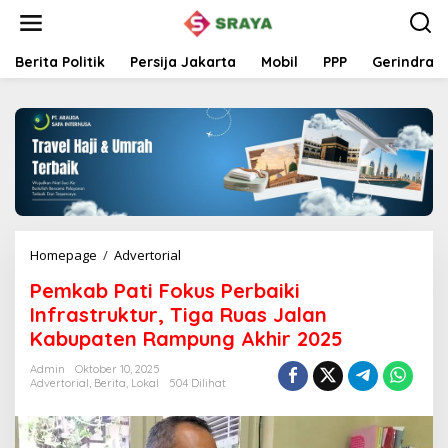
L
e
w
a
Berita Politik
Persija Jakarta
Mobil
PPP
Gerindra
t
i
k
e
k
o
n
t
e
n
Homepage
/
Advertorial
P
e
Pemkab Pati Fokus Perbaiki
m
k
Infrastruktur, Tiga Ruas Jalan
a
Kabupaten Rampung Akhir 2025
b
P
Admin
Oktober 10, 2025
a
Advertorial
,
Berita
,
Lokal
504 Dilihat
t
i
F