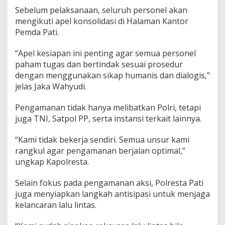
a
Sebelum pelaksanaan, seluruh personel akan
s
mengikuti apel konsolidasi di Halaman Kantor
i
Pemda Pati.
o
n
a
“Apel kesiapan ini penting agar semua personel
l
paham tugas dan bertindak sesuai prosedur
dengan menggunakan sikap humanis dan dialogis,”
jelas Jaka Wahyudi.
Pengamanan tidak hanya melibatkan Polri, tetapi
juga TNI, Satpol PP, serta instansi terkait lainnya.
“Kami tidak bekerja sendiri. Semua unsur kami
rangkul agar pengamanan berjalan optimal,”
ungkap Kapolresta.
Selain fokus pada pengamanan aksi, Polresta Pati
juga menyiapkan langkah antisipasi untuk menjaga
kelancaran lalu lintas.