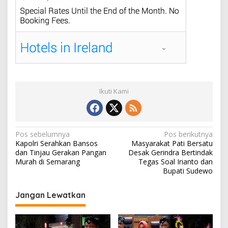
Ikuti Kami
N
Pos sebelumnya
Pos berikutnya
Kapolri Serahkan Bansos
Masyarakat Pati Bersatu
a
dan Tinjau Gerakan Pangan
Desak Gerindra Bertindak
v
Murah di Semarang
Tegas Soal Irianto dan
Bupati Sudewo
i
g
Jangan Lewatkan
a
s