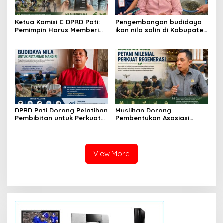
Ketua Komisi C DPRD Pati:
Pengembangan budidaya
Pemimpin Harus Memberi
ikan nila salin di Kabupaten
Contoh Nyata dalam
Pati
Menjaga Lingkungan
DPRD Pati Dorong Pelatihan
Muslihan Dorong
Pembibitan untuk Perkuat
Pembentukan Asosiasi
Budidaya Nila Salin
Petani Milenial untuk
Perkuat Regenerasi
Pertanian
View More