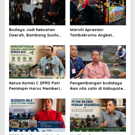
i
p
o
s
Budaya Jadi Kekuatan
Warsiti Apresiasi
Daerah, Bambang Susilo
Tambakromo Angkat
Apresiasi Krayan Pedhet di
Krayan Pedhet di Festival
Festival Adhi Loka
Adhi Loka
Ketua Komisi C DPRD Pati:
Pengembangan budidaya
Pemimpin Harus Memberi
ikan nila salin di Kabupaten
Contoh Nyata dalam
Pati
Menjaga Lingkungan