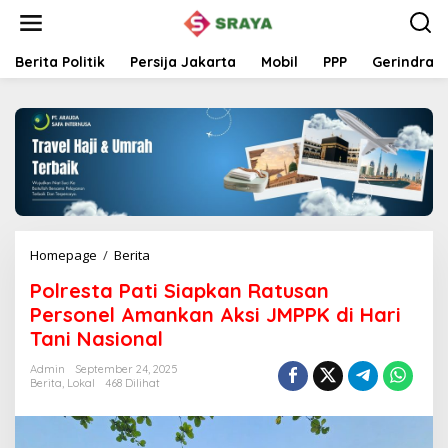
L
e
w
a
Berita Politik
Persija Jakarta
Mobil
PPP
Gerindra
t
i
k
e
k
o
n
t
e
n
Homepage
/
Berita
P
o
Polresta Pati Siapkan Ratusan
l
r
Personel Amankan Aksi JMPPK di Hari
e
Tani Nasional
s
t
Admin
September 24, 2025
a
Berita
,
Lokal
468 Dilihat
P
a
t