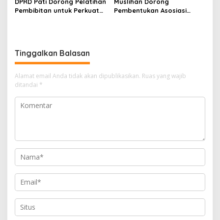
DPRD Pati Dorong Pelatihan
Muslihan Dorong
Pembibitan untuk Perkuat
Pembentukan Asosiasi
Budidaya Nila Salin
Petani Milenial untuk
Perkuat Regenerasi
Pertanian
Tinggalkan Balasan
Alamat email Anda tidak akan dipublikasikan.
Ruas yang wajib
ditandai
*