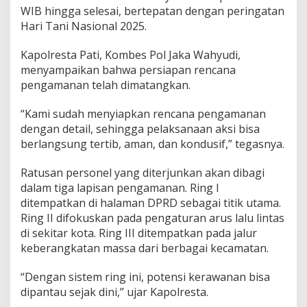
a
WIB hingga selesai, bertepatan dengan peringatan
n
Hari Tani Nasional 2025.
k
a
Kapolresta Pati, Kombes Pol Jaka Wahyudi,
n
A
menyampaikan bahwa persiapan rencana
k
pengamanan telah dimatangkan.
s
i
“Kami sudah menyiapkan rencana pengamanan
J
dengan detail, sehingga pelaksanaan aksi bisa
M
P
berlangsung tertib, aman, dan kondusif,” tegasnya.
P
K
Ratusan personel yang diterjunkan akan dibagi
d
dalam tiga lapisan pengamanan. Ring I
i
ditempatkan di halaman DPRD sebagai titik utama.
H
a
Ring II difokuskan pada pengaturan arus lalu lintas
r
di sekitar kota. Ring III ditempatkan pada jalur
i
keberangkatan massa dari berbagai kecamatan.
T
a
“Dengan sistem ring ini, potensi kerawanan bisa
n
i
dipantau sejak dini,” ujar Kapolresta.
N