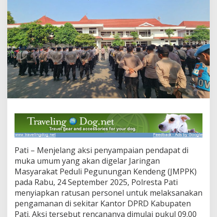
i
S
i
a
p
k
a
n
R
a
t
u
s
a
n
P
e
Pati – Menjelang aksi penyampaian pendapat di
r
s
muka umum yang akan digelar Jaringan
o
Masyarakat Peduli Pegunungan Kendeng (JMPPK)
n
pada Rabu, 24 September 2025, Polresta Pati
e
menyiapkan ratusan personel untuk melaksanakan
l
pengamanan di sekitar Kantor DPRD Kabupaten
A
m
Pati. Aksi tersebut rencananya dimulai pukul 09.00