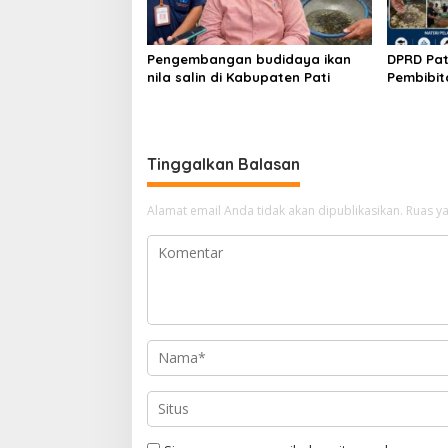
Pengembangan budidaya ikan
DPRD Pat
nila salin di Kabupaten Pati
Pembibit
Budidaya
Tinggalkan Balasan
Alamat email Anda tidak akan dipublikasikan.
Ruas ya