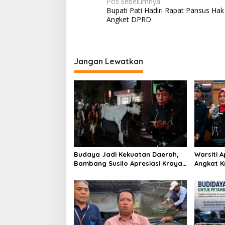
N
Pos sebelumnya
Bupati Pati Hadiri Rapat Pansus Hak
a
Angket DPRD
v
i
g
Jangan Lewatkan
a
s
i
p
o
s
Budaya Jadi Kekuatan Daerah,
Warsiti 
Bambang Susilo Apresiasi Krayan
Angkat K
Pedhet di Festival Adhi Loka
Adhi Lok