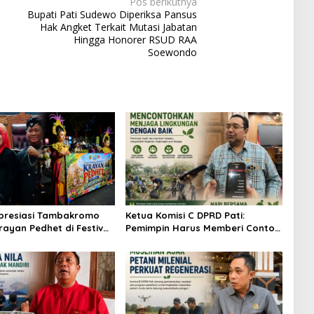
Pos berikutnya
Bupati Pati Sudewo Diperiksa Pansus
Hak Angket Terkait Mutasi Jabatan
Hingga Honorer RSUD RAA
Soewondo
Apresiasi Tambakromo
Ketua Komisi C DPRD Pati:
rayan Pedhet di Festival
Pemimpin Harus Memberi Contoh
a
Nyata dalam Menjaga
Lingkungan