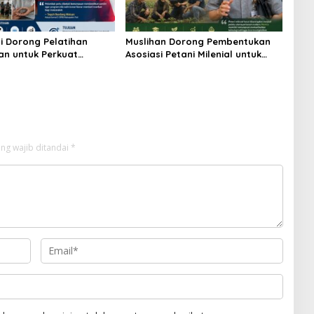
i Dorong Pelatihan
Muslihan Dorong Pembentukan
an untuk Perkuat
Asosiasi Petani Milenial untuk
 Nila Salin
Perkuat Regenerasi Pertanian
ng wajib ditandai
*