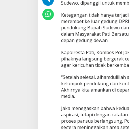
Sudewo, dipanggil untuk membe
o
d
i
Ketegangan tidak hanya terjadi 
P
merembet ke luar gedung DPRD
a
pendukung Bupati Sudewo dan
n
dalam Masyarakat Pati Bersatu 
s
depan gedung dewan.
u
s
H
Kapolresta Pati, Kombes Pol 
a
pihaknya langsung bergerak c
k
agar kericuhan tidak berkemba
A
n
g
“Setelah selesai, alhamdulillah
k
kelompok pendukung dan kontr
e
Akhirnya kita amankan di depa
t
media.
D
P
R
Jaka menegaskan bahwa kedua
D
aspirasi, tetapi dengan catata
P
proses pansus berlangsung. P
a
segera meninggalkan area set
t