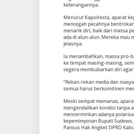
keterangannya.
i
Menurut Kapolresta, aparat ke
mencegah pecahnya bentrokan.
menarik diri, baik dari mass
ada di alun-alun. Mereka mau 
jelasnya.
Ia menambahkan, massa pro-bu
ke tempat masing-masing, sem
segera membubarkan diri agar si
“Rekan-rekan media dan masyara
semua harus berkomitmen menja
Meski sempat memanas, aparat
mengendalikan kondisi tanpa ad
mencerminkan adanya polarisas
kepemimpinan Bupati Sudewo, d
Pansus Hak Angket DPRD Kabup