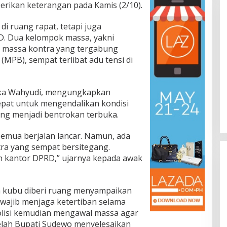
rikan keterangan pada Kamis (2/10).
di ruang rapat, tetapi juga
. Dua kelompok massa, yakni
 massa kontra yang tergabung
(MPB), sempat terlibat adu tensi di
Jaka Wahyudi, mengungkapkan
epat untuk mengendalikan kondisi
ng menjadi bentrokan terbuka.
 semua berjalan lancar. Namun, ada
a yang sempat bersitegang.
n kantor DPRD,” ujarnya kepada awak
 kubu diberi ruang menyampaikan
n wajib menjaga ketertiban selama
olisi kemudian mengawal massa agar
elah Bupati Sudewo menyelesaikan