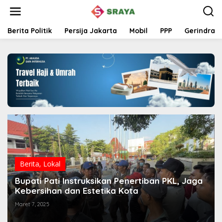
L
e
w
a
Berita Politik
Persija Jakarta
Mobil
PPP
Gerindra
t
i
k
e
k
o
n
t
e
n
Berita
,
Lokal
Bupati Pati Instruksikan Penertiban PKL, Jaga
Kebersihan dan Estetika Kota
Maret 7, 2025