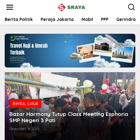
L
e
w
a
Berita Politik
Persija Jakarta
Mobil
PPP
Gerindra
t
i
k
e
k
o
n
t
e
n
Berita
,
Lokal
Bazar Harmony Tutup Class Meeting Esphoria
SMP Negeri 3 Pati
Desember 18, 2025