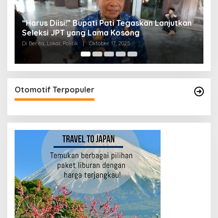
skan Lanjutkan
Jelang Paripurna Hak Angket, DPRD Pa
Diterpa Isu Pembubaran
Di Berita, Lokal, Politik
|
Oktober 16, 2025
Otomotif Terpopuler