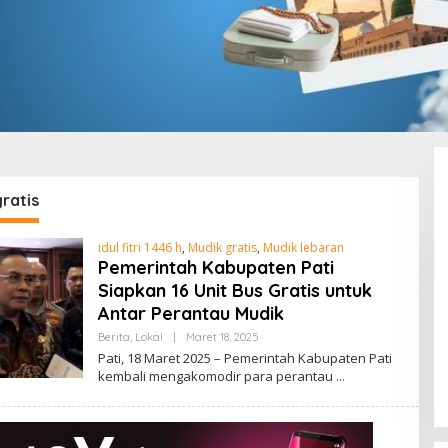
ratis
idul fitri 1446 h
,
Mudik gratis
,
Mudik lebaran
Pemerintah Kabupaten Pati
Siapkan 16 Unit Bus Gratis untuk
Antar Perantau Mudik
Berita
,
Lokal
|
Maret 18, 2025
O
L
Pati, 18 Maret 2025 – Pemerintah Kabupaten Pati
E
kembali mengakomodir para perantau
H
A
D
M
I