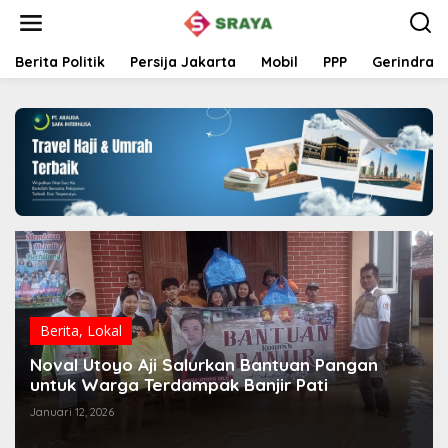
L
e
w
a
Berita Politik
Persija Jakarta
Mobil
PPP
Gerindra
t
i
k
e
k
o
n
t
e
n
Berita
,
Lokal
Noval Utoyo Aji Salurkan Bantuan Pangan
untuk Warga Terdampak Banjir Pati
Januari 12, 2026