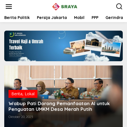
L
e
w
a
Berita Politik
Persija Jakarta
Mobil
PPP
Gerindra
t
i
k
e
k
o
n
t
e
n
Berita
,
Lokal
Wabup Pati Dorong Pemanfaatan AI untuk
Penguatan UMKM Desa Merah Putih
Oktober 20, 2025