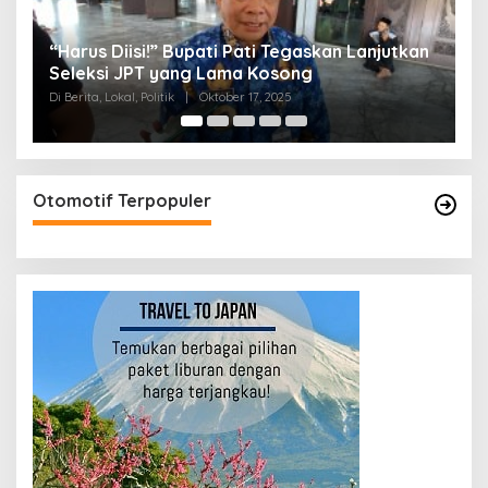
s Diisi!” Bupati Pati Tegaskan Lanjutkan
Jelang Parip
ksi JPT yang Lama Kosong
Diterpa Isu
a, Lokal, Politik
|
Oktober 17, 2025
Di Berita, Lokal, Pol
Otomotif Terpopuler