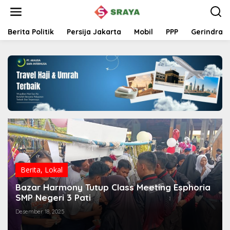
L
e
w
a
Berita Politik
Persija Jakarta
Mobil
PPP
Gerindra
t
i
k
e
k
o
n
t
e
n
Berita
,
Lokal
Bazar Harmony Tutup Class Meeting Esphoria
SMP Negeri 3 Pati
Desember 18, 2025