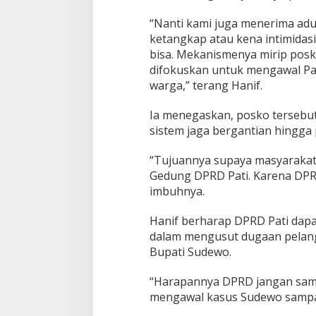
i
“Nanti kami juga menerima adu
D
P
ketangkap atau kena intimidas
R
bisa. Mekanismenya mirip posko
D
difokuskan untuk mengawal 
warga,” terang Hanif.
Ia menegaskan, posko tersebu
sistem jaga bergantian hingga 
“Tujuannya supaya masyaraka
Gedung DPRD Pati. Karena DPRD
imbuhnya.
Hanif berharap DPRD Pati dapa
dalam mengusut dugaan pelang
Bupati Sudewo.
“Harapannya DPRD jangan sampa
mengawal kasus Sudewo sampai 