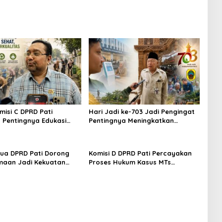
misi C DPRD Pati
Hari Jadi ke-703 Jadi Pengingat
 Pentingnya Edukasi
Pentingnya Meningkatkan
judkan Lingkungan
Pelayanan Publik
tua DPRD Pati Dorong
Komisi D DPRD Pati Percayakan
maan Jadi Kekuatan
Proses Hukum Kasus MTs
un Daerah
Wangunrejo kepada Polisi