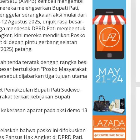
i Bersatu (AMPB) kembali mengambil
mereka melengserkan Bupati Pati,
nggelar serangkaian aksi mulai dari
–12 Agustus 2025, unjuk rasa besar-
ngga mendesak DPRD Pati membentuk
ngket, kini mereka mendirikan Posko
 di depan pintu gerbang selatan
/2025) petang.
buah tenda teratak dengan rangka besi
esar bertuliskan “Posko Masyarakat
ersebut dijabarkan tiga tujuan utama
t Pemakzulan Bupati Pati Sudewo.
kat terkait kebijakan Bupati
kekerasan aparat pada aksi demo 13
jelaskan bahwa posko ini difokuskan
s Pansus Hak Angket di DPRD Pati.