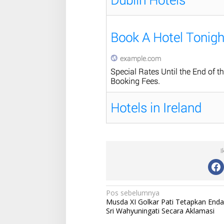
I
N
Pos sebelumnya
Musda XI Golkar Pati Tetapkan End
a
Sri Wahyuningati Secara Aklamasi
v