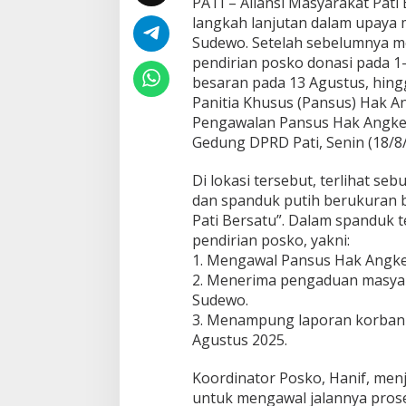
PATI – Aliansi Masyarakat Pat
e
langkah lanjutan dalam upaya 
n
Sudewo. Setelah sebelumnya me
g
a
pendirian posko donasi pada 1
w
besaran pada 13 Agustus, hi
a
Panitia Khusus (Pansus) Hak A
l
Pengawalan Pansus Hak Angket
a
Gedung DPRD Pati, Senin (18/8
n
P
a
Di lokasi tersebut, terlihat se
n
dan spanduk putih berukuran b
s
Pati Bersatu”. Dalam spanduk t
u
pendirian posko, yakni:
s
H
1. Mengawal Pansus Hak Angke
a
2. Menerima pengaduan masyara
k
Sudewo.
A
3. Menampung laporan korban 
n
g
Agustus 2025.
k
e
Koordinator Posko, Hanif, men
t
untuk mengawal jalannya prose
d