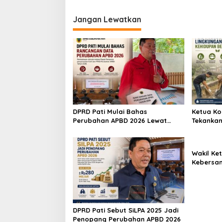
i
Jangan Lewatkan
g
a
s
i
p
o
s
DPRD Pati Mulai Bahas
Ketua Ko
Perubahan APBD 2026 Lewat
Tekankan
Pembahasan KUA-PPAS
untuk Wu
Bersih
Wakil Ke
Kebersa
Membang
DPRD Pati Sebut SiLPA 2025 Jadi
Penopang Perubahan APBD 2026