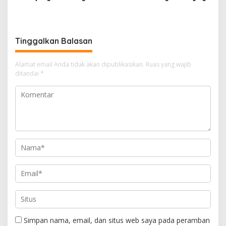
Kolaborasi Ekonomi Kreatif
di Sekolah Berbasis Agama
Tinggalkan Balasan
Alamat email Anda tidak akan dipublikasikan.
Ruas yang wajib
ditandai
*
Simpan nama, email, dan situs web saya pada peramban