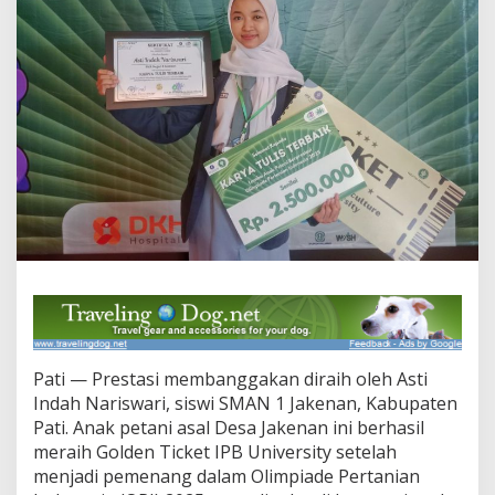
a
r
i
S
M
A
N
1
J
a
k
e
n
a
n
I
n
i
T
Pati — Prestasi membanggakan diraih oleh Asti
e
Indah Nariswari, siswi SMAN 1 Jakenan, Kabupaten
m
b
Pati. Anak petani asal Desa Jakenan ini berhasil
u
meraih Golden Ticket IPB University setelah
s
menjadi pemenang dalam Olimpiade Pertanian
I