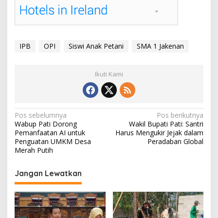
IPB
OPI
Siswi Anak Petani
SMA 1 Jakenan
Ikuti Kami
N
Pos sebelumnya
Pos berikutnya
Wabup Pati Dorong
Wakil Bupati Pati: Santri
a
Pemanfaatan AI untuk
Harus Mengukir Jejak dalam
v
Penguatan UMKM Desa
Peradaban Global
Merah Putih
i
g
Jangan Lewatkan
a
s
i