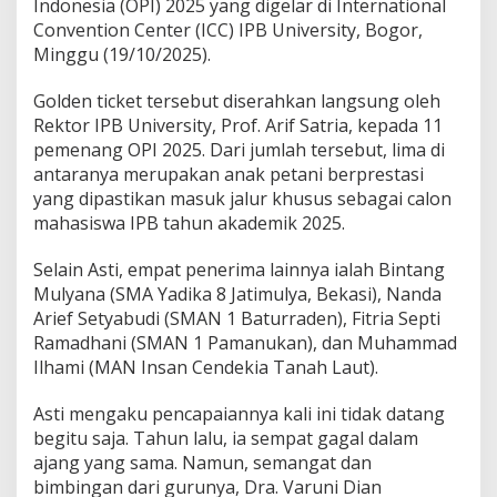
Indonesia (OPI) 2025 yang digelar di International
P
Convention Center (ICC) IPB University, Bogor,
B
L
Minggu (19/10/2025).
e
w
Golden ticket tersebut diserahkan langsung oleh
a
Rektor IPB University, Prof. Arif Satria, kepada 11
t
pemenang OPI 2025. Dari jumlah tersebut, lima di
O
P
antaranya merupakan anak petani berprestasi
I
yang dipastikan masuk jalur khusus sebagai calon
2
mahasiswa IPB tahun akademik 2025.
0
2
Selain Asti, empat penerima lainnya ialah Bintang
5
Mulyana (SMA Yadika 8 Jatimulya, Bekasi), Nanda
Arief Setyabudi (SMAN 1 Baturraden), Fitria Septi
Ramadhani (SMAN 1 Pamanukan), dan Muhammad
Ilhami (MAN Insan Cendekia Tanah Laut).
Asti mengaku pencapaiannya kali ini tidak datang
begitu saja. Tahun lalu, ia sempat gagal dalam
ajang yang sama. Namun, semangat dan
bimbingan dari gurunya, Dra. Varuni Dian