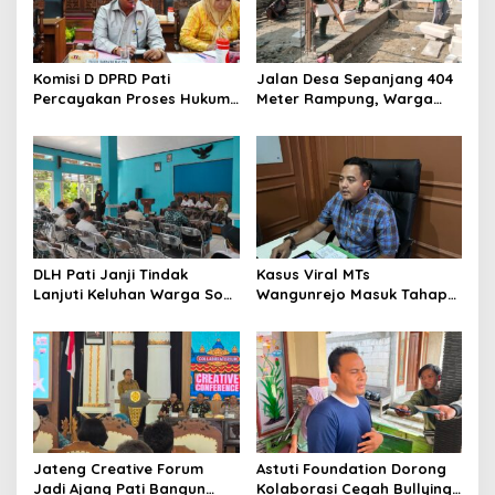
p
o
s
Komisi D DPRD Pati
Jalan Desa Sepanjang 404
Percayakan Proses Hukum
Meter Rampung, Warga
Kasus MTs Wangunrejo
Sumbermulyo Segera
kepada Polisi
Rasakan Manfaat
DLH Pati Janji Tindak
Kasus Viral MTs
Lanjuti Keluhan Warga Soal
Wangunrejo Masuk Tahap
Sungai Mbango
Penyelidikan, Polisi
Kumpulkan Alat Bukti
Jateng Creative Forum
Astuti Foundation Dorong
Jadi Ajang Pati Bangun
Kolaborasi Cegah Bullying