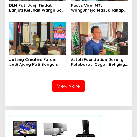
DLH Pati Janji Tindak
Kasus Viral MTs
Lanjuti Keluhan Warga Soal
Wangunrejo Masuk Tahap
Sungai Mbango
Penyelidikan, Polisi
Kumpulkan Alat Bukti
Jateng Creative Forum
Astuti Foundation Dorong
Jadi Ajang Pati Bangun
Kolaborasi Cegah Bullying
Kolaborasi Ekonomi Kreatif
di Sekolah Berbasis Agama
View More