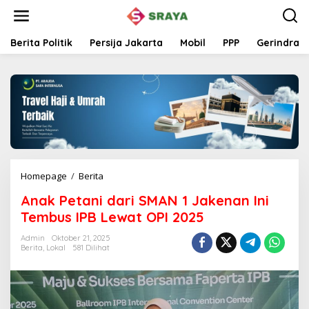
L
e
w
a
Berita Politik
Persija Jakarta
Mobil
PPP
Gerindra
t
i
k
e
k
o
n
t
e
n
Homepage
/
Berita
A
n
Anak Petani dari SMAN 1 Jakenan Ini
a
k
Tembus IPB Lewat OPI 2025
P
e
Admin
Oktober 21, 2025
Berita
,
Lokal
581 Dilihat
t
a
n
i
d