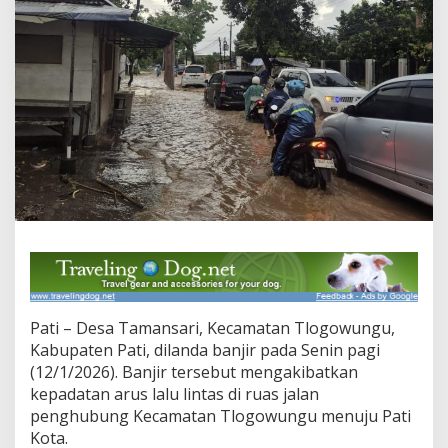
m
D
e
s
a
T
a
m
a
n
s
a
r
i
,
A
k
s
Pati – Desa Tamansari, Kecamatan Tlogowungu,
e
s
Kabupaten Pati, dilanda banjir pada Senin pagi
T
(12/1/2026). Banjir tersebut mengakibatkan
l
kepadatan arus lalu lintas di ruas jalan
o
penghubung Kecamatan Tlogowungu menuju Pati
g
Kota.
o