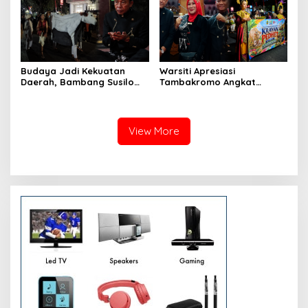
Budaya Jadi Kekuatan
Warsiti Apresiasi
Daerah, Bambang Susilo
Tambakromo Angkat
Apresiasi Krayan Pedhet di
Krayan Pedhet di Festival
Festival Adhi Loka
Adhi Loka
View More