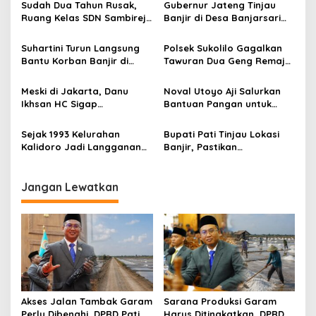
s
Sudah Dua Tahun Rusak,
Gubernur Jateng Tinjau
Ruang Kelas SDN Sambirejo
Banjir di Desa Banjarsari
i
02 Akhirnya Roboh
Gabus Pati
p
Suhartini Turun Langsung
Polsek Sukolilo Gagalkan
Bantu Korban Banjir di
Tawuran Dua Geng Remaja
o
Desa Sidokerto Pati
di Pasar Sukolilo
s
Meski di Jakarta, Danu
Noval Utoyo Aji Salurkan
Ikhsan HC Sigap
Bantuan Pangan untuk
Perintahkan Bantuan bagi
Warga Terdampak Banjir
Korban Banjir
Pati
Sejak 1993 Kelurahan
Bupati Pati Tinjau Lokasi
Kalidoro Jadi Langganan
Banjir, Pastikan
Banjir
Penanganan Darurat dan
Lanjutan
Jangan Lewatkan
Akses Jalan Tambak Garam
Sarana Produksi Garam
Perlu Dibenahi, DPRD Pati
Harus Ditingkatkan, DPRD