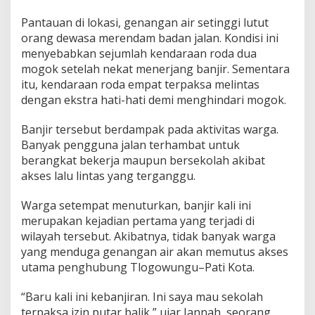
w
u
Pantauan di lokasi, genangan air setinggi lutut
n
orang dewasa merendam badan jalan. Kondisi ini
g
menyebabkan sejumlah kendaraan roda dua
u
mogok setelah nekat menerjang banjir. Sementara
–
P
itu, kendaraan roda empat terpaksa melintas
a
dengan ekstra hati-hati demi menghindari mogok.
t
i
Banjir tersebut berdampak pada aktivitas warga.
K
Banyak pengguna jalan terhambat untuk
o
t
berangkat bekerja maupun bersekolah akibat
a
akses lalu lintas yang terganggu.
T
e
Warga setempat menuturkan, banjir kali ini
r
merupakan kejadian pertama yang terjadi di
s
e
wilayah tersebut. Akibatnya, tidak banyak warga
n
yang menduga genangan air akan memutus akses
d
utama penghubung Tlogowungu–Pati Kota.
a
t
“Baru kali ini kebanjiran. Ini saya mau sekolah
terpaksa izin putar balik,” ujar Jannah, seorang