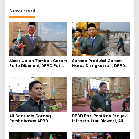
News Feed
Akses Jalan Tambak Garam
Sarana Produksi Garam
Perlu Dibenahi, DPRD Pati
Harus Ditingkatkan, DPRD
Dorong Pemerintah Perkuat
Pati Dorong Petani Lebih
Infrastruktur
Produktif
Ali Badrudin Dorong
DPRD Pati Pastikan Proyek
Pembahasan APBD
Infrastruktur Diawasi, Ali
Perubahan Pati Berbasis
Badrudin: Jangan Hanya
Skala Prioritas
Bagus di Perencanaan