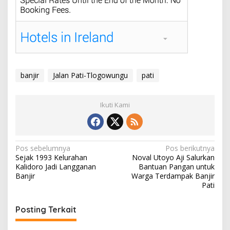
banjir
Jalan Pati-Tlogowungu
pati
Ikuti Kami
N
Pos sebelumnya
Pos berikutnya
Sejak 1993 Kelurahan
Noval Utoyo Aji Salurkan
a
Kalidoro Jadi Langganan
Bantuan Pangan untuk
v
Banjir
Warga Terdampak Banjir
Pati
i
g
Posting Terkait
a