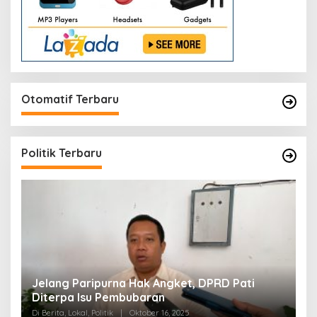
Otomatif Terbaru
Politik Terbaru
n
Jelang Paripurna Hak Angket, DPRD Pati
D
Diterpa Isu Pembubaran
S
Di Berita, Lokal, Politik
|
Oktober 16, 2025
Di 