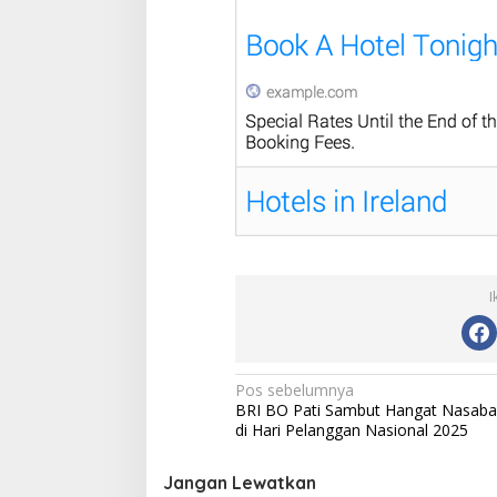
I
N
Pos sebelumnya
BRI BO Pati Sambut Hangat Nasab
a
di Hari Pelanggan Nasional 2025
v
i
Jangan Lewatkan