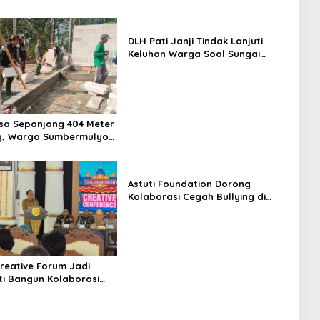
DLH Pati Janji Tindak Lanjuti
Keluhan Warga Soal Sungai
Mbango
sa Sepanjang 404 Meter
, Warga Sumbermulyo
Rasakan Manfaat
Astuti Foundation Dorong
Kolaborasi Cegah Bullying di
Sekolah Berbasis Agama
reative Forum Jadi
ti Bangun Kolaborasi
Kreatif