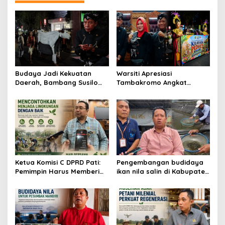
a
s
i
p
o
s
Budaya Jadi Kekuatan
Warsiti Apresiasi
Daerah, Bambang Susilo
Tambakromo Angkat
Apresiasi Krayan Pedhet di
Krayan Pedhet di Festival
Festival Adhi Loka
Adhi Loka
Ketua Komisi C DPRD Pati:
Pengembangan budidaya
Pemimpin Harus Memberi
ikan nila salin di Kabupaten
Contoh Nyata dalam
Pati
Menjaga Lingkungan