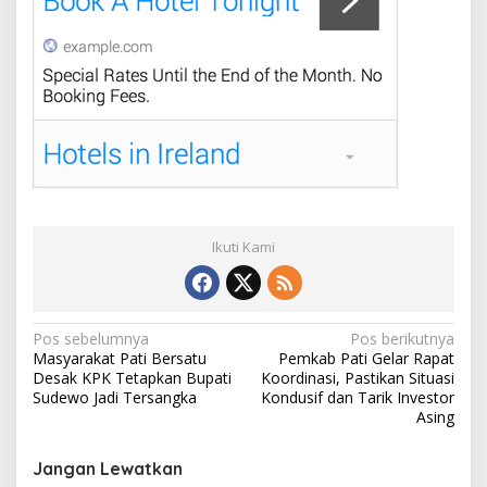
Ikuti Kami
N
Pos sebelumnya
Pos berikutnya
Masyarakat Pati Bersatu
Pemkab Pati Gelar Rapat
a
Desak KPK Tetapkan Bupati
Koordinasi, Pastikan Situasi
v
Sudewo Jadi Tersangka
Kondusif dan Tarik Investor
Asing
i
g
Jangan Lewatkan