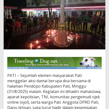
i
P
e
n
d
o
p
o
P
a
t
i
:
M
e
n
g
PATI – Sejumlah elemen masyarakat Pati
e
n
menggelar aksi damai berupa doa bersama di
a
halaman Pendopo Kabupaten Pati, Minggu
n
(31/8/2025) malam. Kegiatan ini dihadiri mahasiswa,
g
aparat kepolisian, TNI, komunitas pengemudi ojek
K
online (ojol), serta warga Pati. Anggota DPRD Pati,
o
r
Danu Ikhsan, juga turut hadir dalam kesempatan