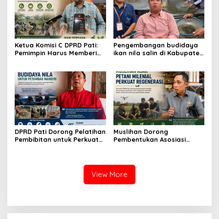
Ketua Komisi C DPRD Pati:
Pengembangan budidaya
Pemimpin Harus Memberi
ikan nila salin di Kabupaten
Contoh Nyata dalam
Pati
Menjaga Lingkungan
DPRD Pati Dorong Pelatihan
Muslihan Dorong
Pembibitan untuk Perkuat
Pembentukan Asosiasi
Budidaya Nila Salin
Petani Milenial untuk
Perkuat Regenerasi
Pertanian
View More