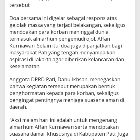
b
tersebut.
a
n
Doa bersama ini digelar sebagai respons atas
d
gejolak massa yang terjadi belakangan, sekaligus
a
n
mendoakan para korban meninggal dunia,
M
termasuk almarhum pengemudi ojol, Affan
e
Kurniawan. Selain itu, doa juga dipanjatkan bagi
n
masyarakat Pati yang tengah menyampaikan
j
a
aspirasi di Jakarta agar diberikan kelancaran dan
g
keselamatan.
a
K
Anggota DPRD Pati, Danu Ikhsan, menegaskan
o
bahwa kegiatan tersebut merupakan bentuk
n
d
penghormatan kepada para korban, sekaligus
u
pengingat pentingnya menjaga suasana aman di
s
daerah.
i
v
“Aksi malam hari ini adalah untuk mengenang
i
t
almarhum Affan Kurniawan serta menciptakan
a
suasana damai, khususnya di Kabupaten Pati. Juga
s