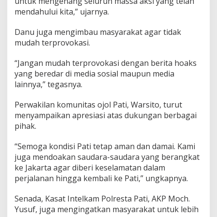
untuk mengenang seluruh massa aksi yang telah
D
mendahului kita,” ujarnya.
a
e
r
Danu juga mengimbau masyarakat agar tidak
a
mudah terprovokasi.
h
“Jangan mudah terprovokasi dengan berita hoaks
yang beredar di media sosial maupun media
lainnya,” tegasnya.
Perwakilan komunitas ojol Pati, Warsito, turut
menyampaikan apresiasi atas dukungan berbagai
pihak.
“Semoga kondisi Pati tetap aman dan damai. Kami
juga mendoakan saudara-saudara yang berangkat
ke Jakarta agar diberi keselamatan dalam
perjalanan hingga kembali ke Pati,” ungkapnya.
Senada, Kasat Intelkam Polresta Pati, AKP Moch.
Yusuf, juga mengingatkan masyarakat untuk lebih