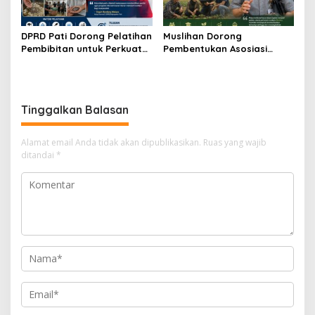
DPRD Pati Dorong Pelatihan
Muslihan Dorong
Pembibitan untuk Perkuat
Pembentukan Asosiasi
Budidaya Nila Salin
Petani Milenial untuk
Perkuat Regenerasi
Pertanian
Tinggalkan Balasan
Alamat email Anda tidak akan dipublikasikan.
Ruas yang wajib
ditandai
*