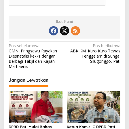
Ikuti Kami
N
Pos sebelumnya
Pos berikutnya
GMNI Pringsewu Rayakan
ABK KM. Kuro Kuro Tewas
a
Diesnatalis ke-71 dengan
Tenggelam di Sungai
v
Berbagi Takjil dan Kajian
Silugonggo, Pati
Marhaenis
i
g
Jangan Lewatkan
a
s
i
p
o
s
DPRD Pati Mulai Bahas
Ketua Komisi C DPRD Pati