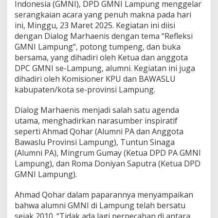
Indonesia (GMNI), DPD GMNI Lampung menggelar
-
7
serangkaian acara yang penuh makna pada hari
1
ini, Minggu, 23 Maret 2025. Kegiatan ini diisi
d
dengan Dialog Marhaenis dengan tema “Refleksi
e
GMNI Lampung”, potong tumpeng, dan buka
n
g
bersama, yang dihadiri oleh Ketua dan anggota
a
DPC GMNI se-Lampung, alumni. Kegiatan ini juga
n
dihadiri oleh Komisioner KPU dan BAWASLU
D
kabupaten/kota se-provinsi Lampung.
i
a
l
Dialog Marhaenis menjadi salah satu agenda
o
utama, menghadirkan narasumber inspiratif
g
seperti Ahmad Qohar (Alumni PA dan Anggota
M
Bawaslu Provinsi Lampung), Tuntun Sinaga
a
(Alumni PA), Mingrum Gumay (Ketua DPD PA GMNI
r
h
Lampung), dan Roma Doniyan Saputra (Ketua DPD
a
GMNI Lampung).
e
n
Ahmad Qohar dalam paparannya menyampaikan
i
bahwa alumni GMNI di Lampung telah bersatu
s
,
sejak 2010. “Tidak ada lagi perpecahan di antara