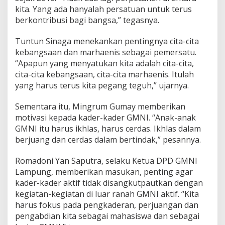
P
kita. Yang ada hanyalah persatuan untuk terus
o
berkontribusi bagi bangsa,” tegasnya.
t
o
Tuntun Sinaga menekankan pentingnya cita-cita
n
g
kebangsaan dan marhaenis sebagai pemersatu.
T
“Apapun yang menyatukan kita adalah cita-cita,
u
cita-cita kebangsaan, cita-cita marhaenis. Itulah
m
yang harus terus kita pegang teguh,” ujarnya.
p
e
n
Sementara itu, Mingrum Gumay memberikan
g
motivasi kepada kader-kader GMNI. “Anak-anak
,
GMNI itu harus ikhlas, harus cerdas. Ikhlas dalam
d
berjuang dan cerdas dalam bertindak,” pesannya.
a
n
B
Romadoni Yan Saputra, selaku Ketua DPD GMNI
u
Lampung, memberikan masukan, penting agar
k
kader-kader aktif tidak disangkutpautkan dengan
a
kegiatan-kegiatan di luar ranah GMNI aktif. “Kita
B
e
harus fokus pada pengkaderan, perjuangan dan
r
pengabdian kita sebagai mahasiswa dan sebagai
s