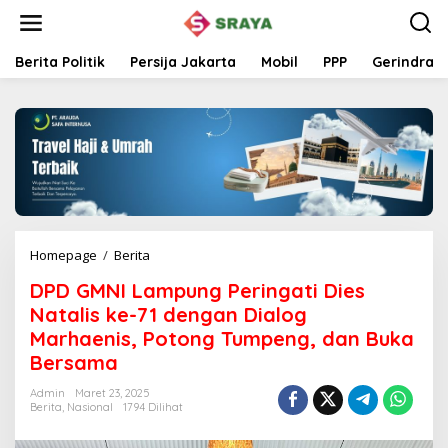
L
e
w
a
Berita Politik
Persija Jakarta
Mobil
PPP
Gerindra
t
i
k
e
k
o
n
t
e
n
Homepage
/
Berita
D
P
DPD GMNI Lampung Peringati Dies
D
G
Natalis ke-71 dengan Dialog
M
Marhaenis, Potong Tumpeng, dan Buka
N
Bersama
I
L
Admin
Maret 23, 2025
a
Berita
,
Nasional
1794 Dilihat
m
p