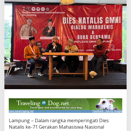
u
n
g
P
e
r
i
n
g
a
t
i
D
i
e
s
N
a
t
a
l
i
s
Lampung – Dalam rangka memperingati Dies
k
Natalis ke-71 Gerakan Mahasiswa Nasional
e