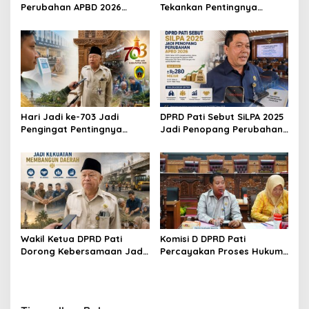
Perubahan APBD 2026
Tekankan Pentingnya
Lewat Pembahasan KUA-
Edukasi untuk Wujudkan
PPAS
Lingkungan Bersih
Hari Jadi ke-703 Jadi
DPRD Pati Sebut SiLPA 2025
Pengingat Pentingnya
Jadi Penopang Perubahan
Meningkatkan Pelayanan
APBD 2026
Publik
Wakil Ketua DPRD Pati
Komisi D DPRD Pati
Dorong Kebersamaan Jadi
Percayakan Proses Hukum
Kekuatan Membangun
Kasus MTs Wangunrejo
Daerah
kepada Polisi