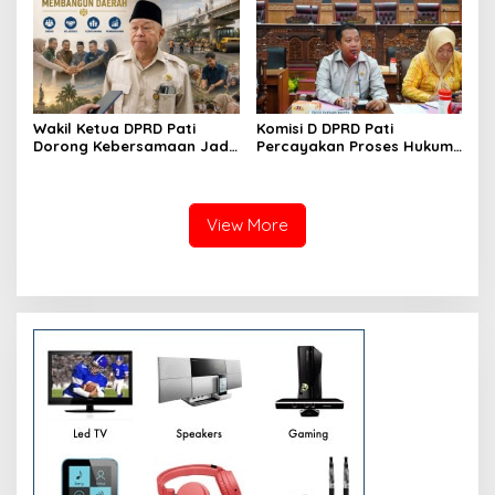
Wakil Ketua DPRD Pati
Komisi D DPRD Pati
Dorong Kebersamaan Jadi
Percayakan Proses Hukum
Kekuatan Membangun
Kasus MTs Wangunrejo
Daerah
kepada Polisi
View More