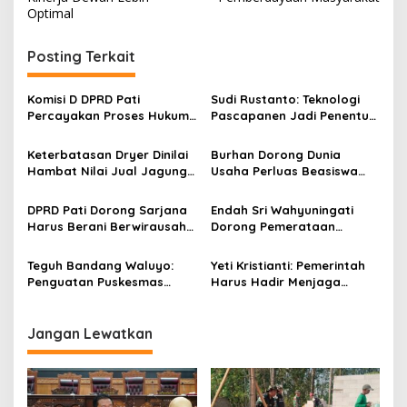
i
Optimal
g
Posting Terkait
a
s
Komisi D DPRD Pati
Sudi Rustanto: Teknologi
i
Percayakan Proses Hukum
Pascapanen Jadi Penentu
p
Kasus MTs Wangunrejo
Daya Saing Jagung Lokal
kepada Polisi
Keterbatasan Dryer Dinilai
Burhan Dorong Dunia
o
Hambat Nilai Jual Jagung
Usaha Perluas Beasiswa
s
Petani Pati
Demi Wujudkan Satu Rumah
Satu Sarjana
DPRD Pati Dorong Sarjana
Endah Sri Wahyuningati
Harus Berani Berwirausaha
Dorong Pemerataan
dan Menciptakan Peluang
Pengembangan Puskesmas
Kerja
di Seluruh Kecamatan
Teguh Bandang Waluyo:
Yeti Kristianti: Pemerintah
Penguatan Puskesmas
Harus Hadir Menjaga
Menjadi Pondasi Layanan
Ketahanan Pangan dan
Kesehatan Masyarakat
Meringankan Beban Warga
Jangan Lewatkan