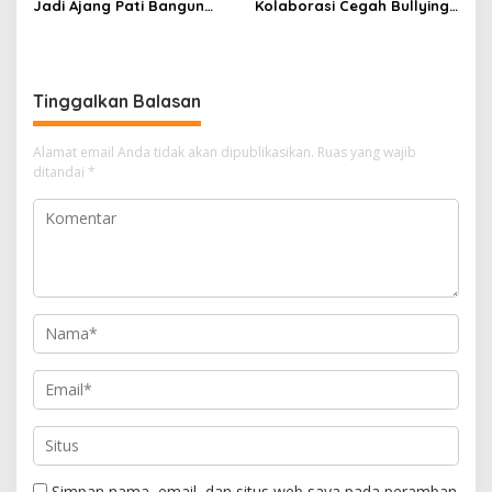
Jadi Ajang Pati Bangun
Kolaborasi Cegah Bullying
Kolaborasi Ekonomi Kreatif
di Sekolah Berbasis Agama
Tinggalkan Balasan
Alamat email Anda tidak akan dipublikasikan.
Ruas yang wajib
ditandai
*
Simpan nama, email, dan situs web saya pada peramban