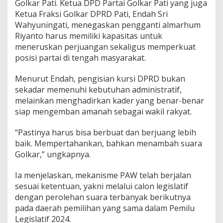
Golkar Pati. Ketua DPD Partai Golkar Pati yang juga
o
d
Ketua Fraksi Golkar DPRD Pati, Endah Sri
i
Wahyuningati, menegaskan pengganti almarhum
D
Riyanto harus memiliki kapasitas untuk
P
meneruskan perjuangan sekaligus memperkuat
R
posisi partai di tengah masyarakat.
D
P
a
Menurut Endah, pengisian kursi DPRD bukan
t
sekadar memenuhi kebutuhan administratif,
i
melainkan menghadirkan kader yang benar-benar
,
siap mengemban amanah sebagai wakil rakyat.
T
a
k
“Pastinya harus bisa berbuat dan berjuang lebih
S
baik. Mempertahankan, bahkan menambah suara
e
Golkar,” ungkapnya.
k
a
d
Ia menjelaskan, mekanisme PAW telah berjalan
a
sesuai ketentuan, yakni melalui calon legislatif
r
dengan perolehan suara terbanyak berikutnya
I
pada daerah pemilihan yang sama dalam Pemilu
s
Legislatif 2024.
i