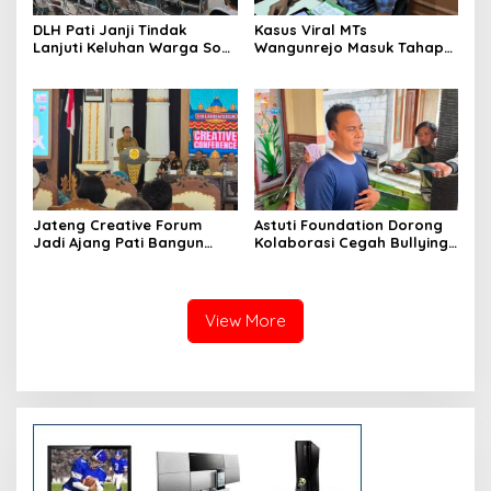
DLH Pati Janji Tindak
Kasus Viral MTs
Lanjuti Keluhan Warga Soal
Wangunrejo Masuk Tahap
Sungai Mbango
Penyelidikan, Polisi
Kumpulkan Alat Bukti
Jateng Creative Forum
Astuti Foundation Dorong
Jadi Ajang Pati Bangun
Kolaborasi Cegah Bullying
Kolaborasi Ekonomi Kreatif
di Sekolah Berbasis Agama
View More