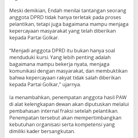
K
u
Meski demikian, Endah menilai tantangan seorang
r
anggota DPRD tidak hanya terletak pada proses
s
pelantikan, tetapi juga bagaimana mampu menjaga
i
kepercayaan masyarakat yang telah diberikan
K
o
kepada Partai Golkar.
s
o
“Menjadi anggota DPRD itu bukan hanya soal
n
menduduki kursi. Yang lebih penting adalah
g
bagaimana mampu bekerja nyata, menjaga
komunikasi dengan masyarakat, dan membuktikan
bahwa kepercayaan rakyat tidak salah diberikan
kepada Partai Golkar,” ujarnya.
Ia menambahkan, penempatan anggota hasil PAW
di alat kelengkapan dewan akan diputuskan melalui
pembahasan internal fraksi setelah pelantikan.
Penempatan tersebut akan mempertimbangkan
kebutuhan organisasi serta kompetensi yang
dimiliki kader bersangkutan.