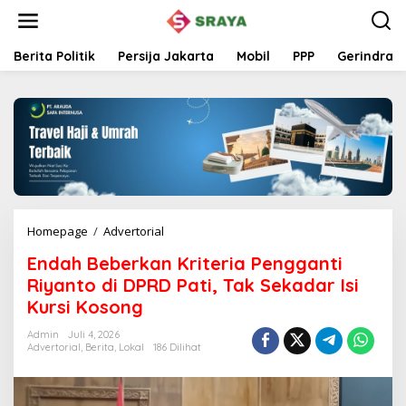
L
e
w
a
Berita Politik
Persija Jakarta
Mobil
PPP
Gerindra
t
i
k
e
k
o
n
t
e
n
Homepage
/
Advertorial
E
n
Endah Beberkan Kriteria Pengganti
d
a
Riyanto di DPRD Pati, Tak Sekadar Isi
h
Kursi Kosong
B
e
Admin
Juli 4, 2026
b
Advertorial
,
Berita
,
Lokal
186 Dilihat
e
r
k