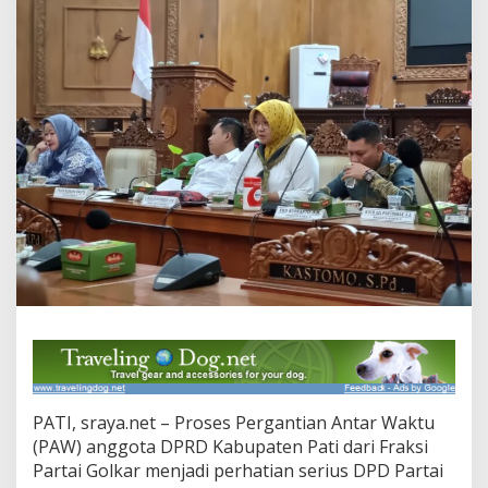
a
n
K
r
i
t
e
r
i
a
P
e
n
g
g
a
n
t
i
R
i
y
PATI, sraya.net – Proses Pergantian Antar Waktu
a
(PAW) anggota DPRD Kabupaten Pati dari Fraksi
n
Partai Golkar menjadi perhatian serius DPD Partai
t