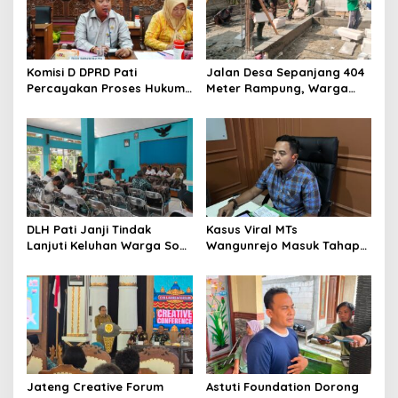
Komisi D DPRD Pati
Jalan Desa Sepanjang 404
Percayakan Proses Hukum
Meter Rampung, Warga
Kasus MTs Wangunrejo
Sumbermulyo Segera
kepada Polisi
Rasakan Manfaat
DLH Pati Janji Tindak
Kasus Viral MTs
Lanjuti Keluhan Warga Soal
Wangunrejo Masuk Tahap
Sungai Mbango
Penyelidikan, Polisi
Kumpulkan Alat Bukti
Jateng Creative Forum
Astuti Foundation Dorong