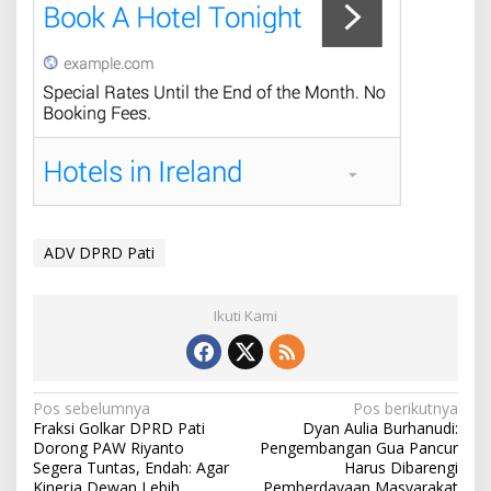
ADV DPRD Pati
Ikuti Kami
N
Pos sebelumnya
Pos berikutnya
Fraksi Golkar DPRD Pati
Dyan Aulia Burhanudi:
a
Dorong PAW Riyanto
Pengembangan Gua Pancur
v
Segera Tuntas, Endah: Agar
Harus Dibarengi
Kinerja Dewan Lebih
Pemberdayaan Masyarakat