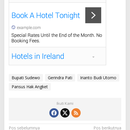
Bupati Sudewo
Gerindra Pati
Irianto Budi Utomo
Pansus Hak Angket
Ikuti Kami
N
Pos sebelumnya
Pos berikutnya