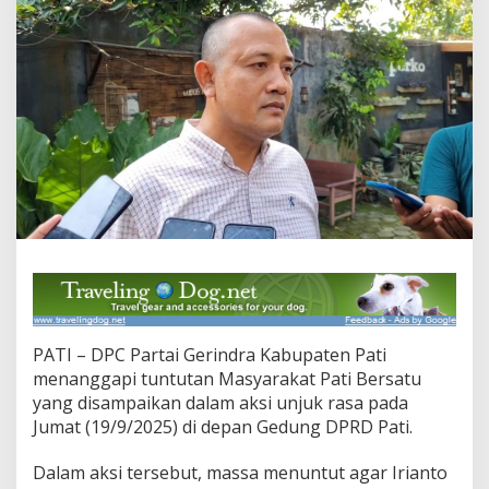
i
T
e
g
a
s
k
a
n
T
i
d
a
k
A
k
a
n
PATI – DPC Partai Gerindra Kabupaten Pati
G
menanggapi tuntutan Masyarakat Pati Bersatu
a
n
yang disampaikan dalam aksi unjuk rasa pada
t
Jumat (19/9/2025) di depan Gedung DPRD Pati.
i
I
Dalam aksi tersebut, massa menuntut agar Irianto
r