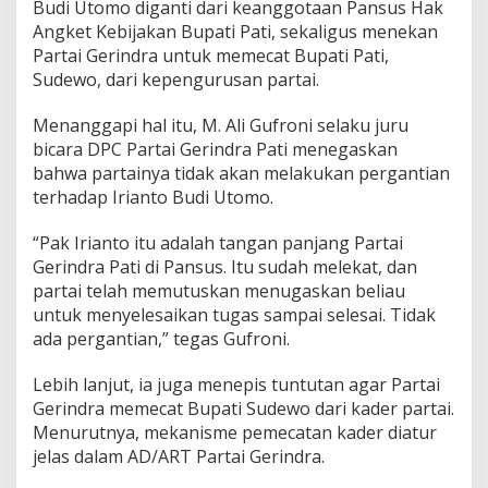
Budi Utomo diganti dari keanggotaan Pansus Hak
i
a
Angket Kebijakan Bupati Pati, sekaligus menekan
n
Partai Gerindra untuk memecat Bupati Pati,
t
Sudewo, dari kepengurusan partai.
o
d
Menanggapi hal itu, M. Ali Gufroni selaku juru
a
r
bicara DPC Partai Gerindra Pati menegaskan
i
bahwa partainya tidak akan melakukan pergantian
P
terhadap Irianto Budi Utomo.
a
n
“Pak Irianto itu adalah tangan panjang Partai
s
u
Gerindra Pati di Pansus. Itu sudah melekat, dan
s
partai telah memutuskan menugaskan beliau
d
untuk menyelesaikan tugas sampai selesai. Tidak
a
ada pergantian,” tegas Gufroni.
n
T
i
Lebih lanjut, ia juga menepis tuntutan agar Partai
d
Gerindra memecat Bupati Sudewo dari kader partai.
a
Menurutnya, mekanisme pemecatan kader diatur
k
jelas dalam AD/ART Partai Gerindra.
A
k