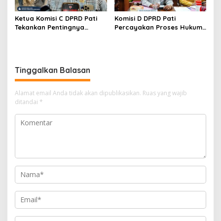
Ketua Komisi C DPRD Pati
Komisi D DPRD Pati
Tekankan Pentingnya
Percayakan Proses Hukum
Edukasi untuk Wujudkan
Kasus MTs Wangunrejo
Lingkungan Bersih
kepada Polisi
Tinggalkan Balasan
Alamat email Anda tidak akan dipublikasikan.
Ruas yang wajib
ditandai
*