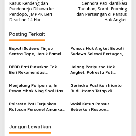
Kasus Kendeng dan
Gerindra Pati Klarifikasi
a
Pundenrejo Dibawa ke
Tuduhan, Soroti Framing
v
Pendopo, JMPPK Beri
dan Persaingan di Pansus
Deadline 14 Hari
Hak Angket
i
g
Posting Terkait
a
s
Bupati Sudewo Tinjau
Pansus Hak Angket Bupati
Sentra Tape, Jeruk Pamelo,
Sudewo Selesai Bertugas,
i
dan Kopi di Gembong
Rekomendasi Akan
p
Diparipurnakan
DPRD Pati Putuskan Tak
Jelang Paripurna Hak
Beri Rekomendasi
Angket, Polresta Pati
o
Pemakzulan Bupati Sudewo
Siagakan 3.379 Personel
s
Gabungan
Menjelang Paripurna, Ini
Gerindra Pastikan Irianto
Pesan Mbak Ning Soal Hasil
Budi Utomo Tetap di
Pansus Hak Angket DPRD
Pansus DPRD Pati, Usulan
Pati
Pergantian Dinilai Tak
Polresta Pati Terjunkan
Wakil Ketua Pansus
Berdasar
Ratusan Personel Amankan
Beberkan Respon
Rapat Pansus Hak Angket
Kemendagri & BKN
DPRD
Jangan Lewatkan