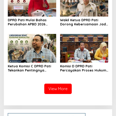
DPRD Pati Mulai Bahas
Wakil Ketua DPRD Pati
Perubahan APBD 2026
Dorong Kebersamaan Jadi
Lewat Pembahasan KUA-
Kekuatan Membangun
PPAS
Daerah
Ketua Komisi C DPRD Pati
Komisi D DPRD Pati
Tekankan Pentingnya
Percayakan Proses Hukum
Edukasi untuk Wujudkan
Kasus MTs Wangunrejo
Lingkungan Bersih
kepada Polisi
View More