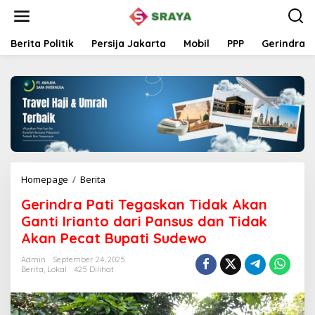
L
e
w
a
Berita Politik
Persija Jakarta
Mobil
PPP
Gerindra
t
i
k
e
k
o
n
t
e
n
Homepage
/
Berita
G
e
Gerindra Pati Tegaskan Tidak Akan
r
i
Ganti Irianto dari Pansus dan Tidak
n
Akan Pecat Bupati Sudewo
d
r
Admin
September 24, 2025
a
Berita
,
Lokal
425 Dilihat
P
a
t