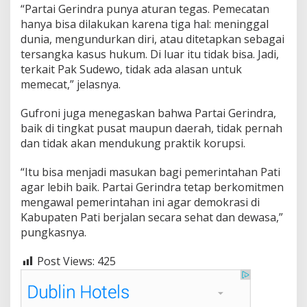
a
“Partai Gerindra punya aturan tegas. Pemecatan
n
hanya bisa dilakukan karena tiga hal: meninggal
P
dunia, mengundurkan diri, atau ditetapkan sebagai
e
tersangka kasus hukum. Di luar itu tidak bisa. Jadi,
c
a
terkait Pak Sudewo, tidak ada alasan untuk
t
memecat,” jelasnya.
B
u
Gufroni juga menegaskan bahwa Partai Gerindra,
p
baik di tingkat pusat maupun daerah, tidak pernah
a
t
dan tidak akan mendukung praktik korupsi.
i
S
“Itu bisa menjadi masukan bagi pemerintahan Pati
u
agar lebih baik. Partai Gerindra tetap berkomitmen
d
mengawal pemerintahan ini agar demokrasi di
e
w
Kabupaten Pati berjalan secara sehat dan dewasa,”
o
pungkasnya.
Post Views:
425