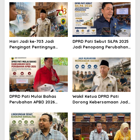
Hari Jadi ke-703 Jadi
DPRD Pati Sebut SiLPA 2025
Pengingat Pentingnya
Jadi Penopang Perubahan
Meningkatkan Pelayanan
APBD 2026
Publik
DPRD Pati Mulai Bahas
Wakil Ketua DPRD Pati
Perubahan APBD 2026
Dorong Kebersamaan Jadi
Lewat Pembahasan KUA-
Kekuatan Membangun
PPAS
Daerah