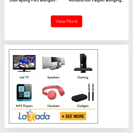
Jadi Ajang Pati Bangun
Kolaborasi Cegah Bullying
Kolaborasi Ekonomi Kreatif
di Sekolah Berbasis Agama
View More