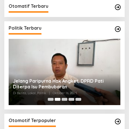
Otomatif Terbaru
Politik Terbaru
n
Jelang Paripurna Hak Angket, DPRD Pati
D
Diterpa Isu Pembubaran
S
Di Berita, Lokal, Politik
|
Oktober 16, 2025
Di 
Otomotif Terpopuler