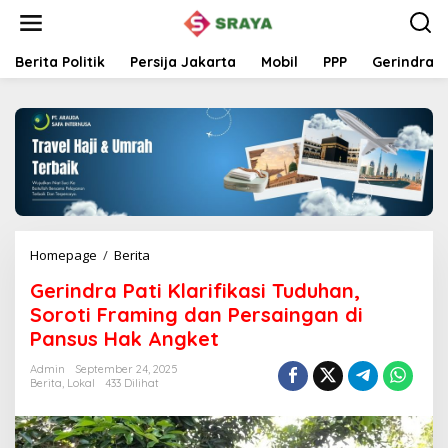
L
e
w
a
Berita Politik
Persija Jakarta
Mobil
PPP
Gerindra
t
i
k
e
k
o
n
t
e
n
Homepage
/
Berita
G
e
Gerindra Pati Klarifikasi Tuduhan,
r
i
Soroti Framing dan Persaingan di
n
Pansus Hak Angket
d
r
Admin
September 24, 2025
a
Berita
,
Lokal
433 Dilihat
P
a
t