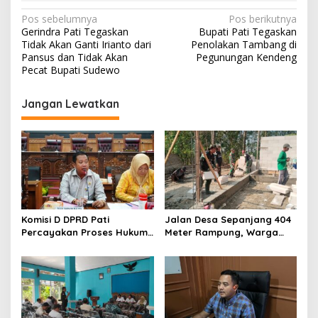
N
Pos sebelumnya
Pos berikutnya
Gerindra Pati Tegaskan
Bupati Pati Tegaskan
a
Tidak Akan Ganti Irianto dari
Penolakan Tambang di
v
Pansus dan Tidak Akan
Pegunungan Kendeng
Pecat Bupati Sudewo
i
g
Jangan Lewatkan
a
s
i
p
o
s
Komisi D DPRD Pati
Jalan Desa Sepanjang 404
Percayakan Proses Hukum
Meter Rampung, Warga
Kasus MTs Wangunrejo
Sumbermulyo Segera
kepada Polisi
Rasakan Manfaat