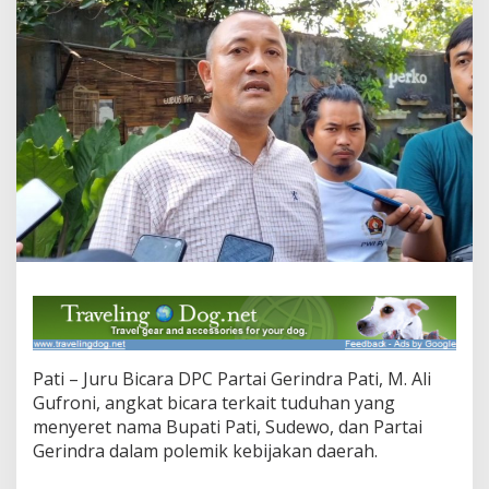
i
K
l
a
r
i
f
i
k
a
s
i
T
u
d
u
h
a
n
Pati – Juru Bicara DPC Partai Gerindra Pati, M. Ali
,
S
Gufroni, angkat bicara terkait tuduhan yang
o
menyeret nama Bupati Pati, Sudewo, dan Partai
r
Gerindra dalam polemik kebijakan daerah.
o
t