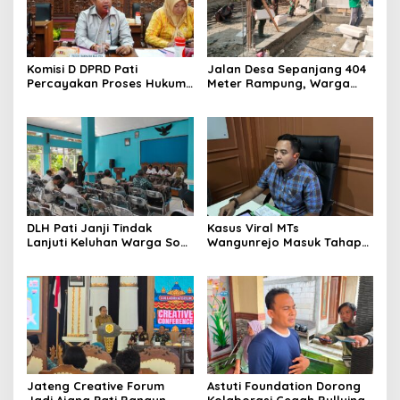
Komisi D DPRD Pati
Jalan Desa Sepanjang 404
Percayakan Proses Hukum
Meter Rampung, Warga
Kasus MTs Wangunrejo
Sumbermulyo Segera
kepada Polisi
Rasakan Manfaat
DLH Pati Janji Tindak
Kasus Viral MTs
Lanjuti Keluhan Warga Soal
Wangunrejo Masuk Tahap
Sungai Mbango
Penyelidikan, Polisi
Kumpulkan Alat Bukti
Jateng Creative Forum
Astuti Foundation Dorong