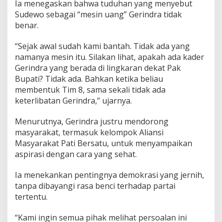
Ia menegaskan bahwa tuduhan yang menyebut
i
F
Sudewo sebagai “mesin uang” Gerindra tidak
r
benar.
a
m
“Sejak awal sudah kami bantah. Tidak ada yang
i
namanya mesin itu. Silakan lihat, apakah ada kader
n
g
Gerindra yang berada di lingkaran dekat Pak
d
Bupati? Tidak ada. Bahkan ketika beliau
a
membentuk Tim 8, sama sekali tidak ada
n
keterlibatan Gerindra,” ujarnya.
P
e
r
Menurutnya, Gerindra justru mendorong
s
masyarakat, termasuk kelompok Aliansi
a
Masyarakat Pati Bersatu, untuk menyampaikan
i
aspirasi dengan cara yang sehat.
n
g
a
Ia menekankan pentingnya demokrasi yang jernih,
n
tanpa dibayangi rasa benci terhadap partai
d
tertentu.
i
P
“Kami ingin semua pihak melihat persoalan ini
a