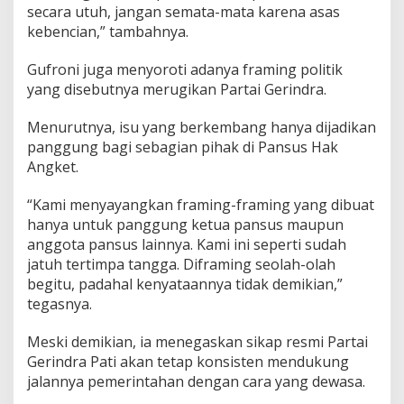
n
secara utuh, jangan semata-mata karena asas
s
kebencian,” tambahnya.
u
s
Gufroni juga menyoroti adanya framing politik
H
yang disebutnya merugikan Partai Gerindra.
a
k
A
Menurutnya, isu yang berkembang hanya dijadikan
n
panggung bagi sebagian pihak di Pansus Hak
g
Angket.
k
e
“Kami menyayangkan framing-framing yang dibuat
t
hanya untuk panggung ketua pansus maupun
anggota pansus lainnya. Kami ini seperti sudah
jatuh tertimpa tangga. Diframing seolah-olah
begitu, padahal kenyataannya tidak demikian,”
tegasnya.
Meski demikian, ia menegaskan sikap resmi Partai
Gerindra Pati akan tetap konsisten mendukung
jalannya pemerintahan dengan cara yang dewasa.