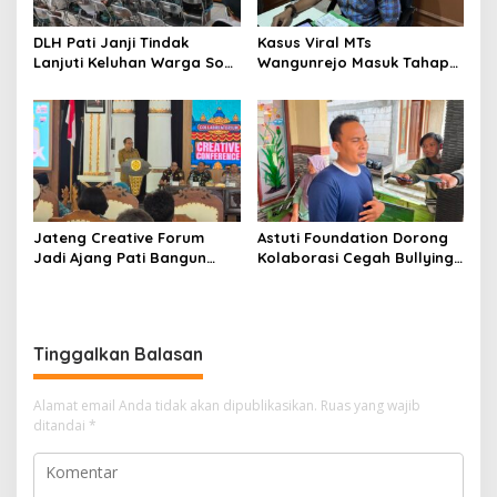
DLH Pati Janji Tindak
Kasus Viral MTs
Lanjuti Keluhan Warga Soal
Wangunrejo Masuk Tahap
Sungai Mbango
Penyelidikan, Polisi
Kumpulkan Alat Bukti
Jateng Creative Forum
Astuti Foundation Dorong
Jadi Ajang Pati Bangun
Kolaborasi Cegah Bullying
Kolaborasi Ekonomi Kreatif
di Sekolah Berbasis Agama
Tinggalkan Balasan
Alamat email Anda tidak akan dipublikasikan.
Ruas yang wajib
ditandai
*