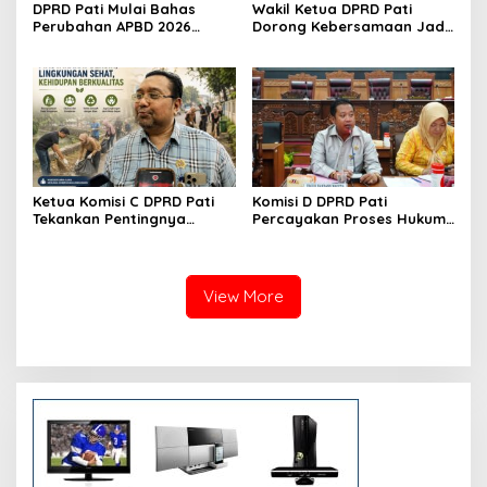
DPRD Pati Mulai Bahas
Wakil Ketua DPRD Pati
Perubahan APBD 2026
Dorong Kebersamaan Jadi
Lewat Pembahasan KUA-
Kekuatan Membangun
PPAS
Daerah
Ketua Komisi C DPRD Pati
Komisi D DPRD Pati
Tekankan Pentingnya
Percayakan Proses Hukum
Edukasi untuk Wujudkan
Kasus MTs Wangunrejo
Lingkungan Bersih
kepada Polisi
View More