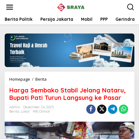
L
e
w
a
Berita Politik
Persija Jakarta
Mobil
PPP
Gerindra
t
i
k
e
k
o
n
t
e
n
Homepage
/
Berita
H
a
Harga Sembako Stabil Jelang Nataru,
r
g
Bupati Pati Turun Langsung ke Pasar
a
S
Admin
Desember 24, 2025
Berita
,
Lokal
490 Dilihat
e
m
b
a
k