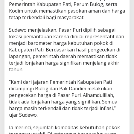
i
Pemerintah Kabupaten Pati, Perum Bulog, serta
P
Kodim untuk memastikan pasokan aman dan harga
a
tetap terkendali bagi masyarakat.
t
i
T
Sudewo menjelaskan, Pasar Puri dipilih sebagai
u
lokasi pemantauan karena dinilai representatif dan
r
menjadi barometer harga kebutuhan pokok di
u
Kabupaten Pati. Berdasarkan hasil pengecekan di
n
lapangan, pemerintah daerah memastikan tidak
L
a
terjadi lonjakan harga signifikan menjelang akhir
n
tahun.
g
s
“Kami dari jajaran Pemerintah Kabupaten Pati
u
didampingi Bulog dan Pak Dandim melakukan
n
g
pengecekan harga di Pasar Puri. Alhamdulillah,
k
tidak ada lonjakan harga yang signifikan. Semua
e
harga masih terkendali dan tidak terjadi inflasi,”
P
ujar Sudewo.
a
s
a
Ia merinci, sejumlah komoditas kebutuhan pokok
r
terpantau stabil. Di antaranya harga telur ayam