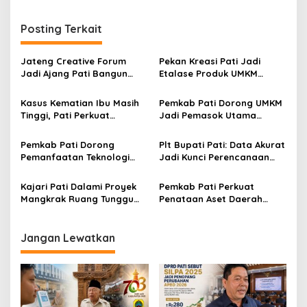
i
g
Posting Terkait
a
s
Jateng Creative Forum
Pekan Kreasi Pati Jadi
Jadi Ajang Pati Bangun
Etalase Produk UMKM
i
Kolaborasi Ekonomi Kreatif
Menuju Pasar Internasional
p
Kasus Kematian Ibu Masih
Pemkab Pati Dorong UMKM
Tinggi, Pati Perkuat
Jadi Pemasok Utama
o
Pemantauan Kehamilan
Program Makan Bergizi
s
Risiko Tinggi
Gratis
Pemkab Pati Dorong
Plt Bupati Pati: Data Akurat
Pemanfaatan Teknologi
Jadi Kunci Perencanaan
untuk Tingkatkan
Pembangunan Daerah
Produktivitas Petani
Kajari Pati Dalami Proyek
Pemkab Pati Perkuat
Mangkrak Ruang Tunggu
Penataan Aset Daerah
RSUD Soewondo
Melalui Serah Terima PSU
Jangan Lewatkan