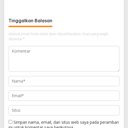
Edukasi untuk Wujudkan
Kasus MTs Wangunrejo
Lingkungan Bersih
kepada Polisi
Tinggalkan Balasan
Alamat email Anda tidak akan dipublikasikan.
Ruas yang wajib
ditandai
*
Simpan nama, email, dan situs web saya pada peramban
ini untuk komentar saya berikutnya.