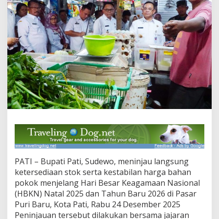
o
S
t
a
b
i
l
J
e
l
a
n
g
N
a
t
a
r
PATI – Bupati Pati, Sudewo, meninjau langsung
u
,
ketersediaan stok serta kestabilan harga bahan
B
pokok menjelang Hari Besar Keagamaan Nasional
u
(HBKN) Natal 2025 dan Tahun Baru 2026 di Pasar
p
Puri Baru, Kota Pati, Rabu 24 Desember 2025
a
t
Peninjauan tersebut dilakukan bersama jajaran