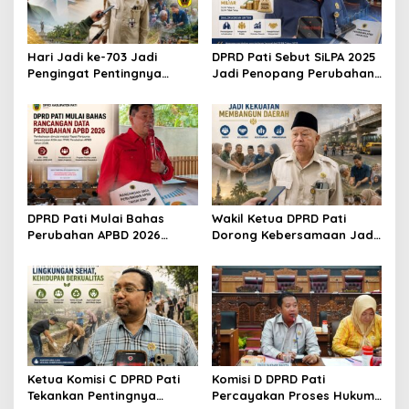
Hari Jadi ke-703 Jadi
DPRD Pati Sebut SiLPA 2025
Pengingat Pentingnya
Jadi Penopang Perubahan
Meningkatkan Pelayanan
APBD 2026
Publik
DPRD Pati Mulai Bahas
Wakil Ketua DPRD Pati
Perubahan APBD 2026
Dorong Kebersamaan Jadi
Lewat Pembahasan KUA-
Kekuatan Membangun
PPAS
Daerah
Ketua Komisi C DPRD Pati
Komisi D DPRD Pati
Tekankan Pentingnya
Percayakan Proses Hukum