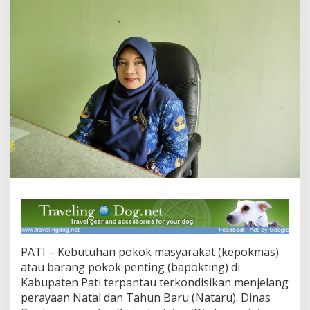
a
t
i
T
e
r
k
e
n
d
a
l
i
J
e
l
a
n
g
N
PATI – Kebutuhan pokok masyarakat (kepokmas)
a
t
atau barang pokok penting (bapokting) di
a
Kabupaten Pati terpantau terkondisikan menjelang
r
perayaan Natal dan Tahun Baru (Nataru). Dinas
u