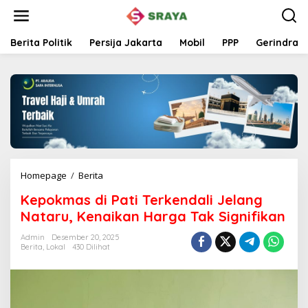
L
e
w
a
Berita Politik
Persija Jakarta
Mobil
PPP
Gerindra
t
i
k
e
k
o
n
t
e
n
Homepage
/
Berita
K
e
Kepokmas di Pati Terkendali Jelang
p
o
Nataru, Kenaikan Harga Tak Signifikan
k
m
Admin
Desember 20, 2025
Berita
,
Lokal
430 Dilihat
a
s
d
i
P