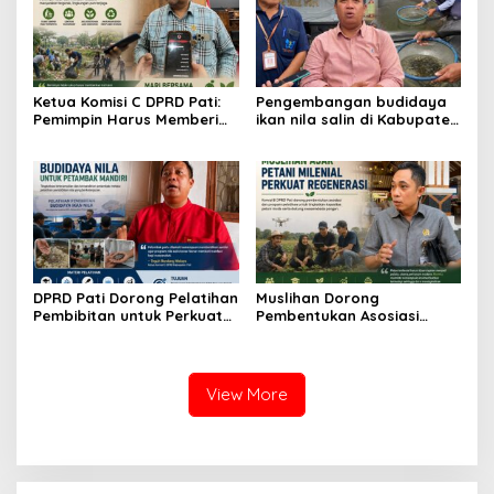
Ketua Komisi C DPRD Pati:
Pengembangan budidaya
Pemimpin Harus Memberi
ikan nila salin di Kabupaten
Contoh Nyata dalam
Pati
Menjaga Lingkungan
DPRD Pati Dorong Pelatihan
Muslihan Dorong
Pembibitan untuk Perkuat
Pembentukan Asosiasi
Budidaya Nila Salin
Petani Milenial untuk
Perkuat Regenerasi
Pertanian
View More