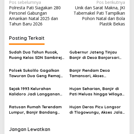
N
Pos sebelumnya
Pos berikutnya
Polresta Pati Siagakan 280
Unik dan Sarat Makna, JKI
a
Personel Gabungan
Tabernakel Pati Tampilkan
v
Amankan Natal 2025 dan
Pohon Natal dari Bola
Tahun Baru 2026
Plastik Bekas
i
g
Posting Terkait
a
s
Sudah Dua Tahun Rusak,
Gubernur Jateng Tinjau
Ruang Kelas SDN Sambirejo
Banjir di Desa Banjarsari
i
02 Akhirnya Roboh
Gabus Pati
p
Polsek Sukolilo Gagalkan
Banjir Rendam Desa
Tawuran Dua Geng Remaja
Tamansari, Akses
o
di Pasar Sukolilo
Tlogowungu–Pati Kota
s
Tersendat
Sejak 1993 Kelurahan
Hujan Seharian, Banjir di
Kalidoro Jadi Langganan
Pati Meluas hingga Wilayah
Banjir
Selatan
Ratusan Rumah Terendam
Hujan Deras Picu Longsor
Lumpur, Banjir Bandang
di Tlogowungu, Akses Jalan
Landa Bulumanis Kidul
ke Gunungwungkal
Terdampak
Jangan Lewatkan