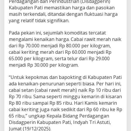
Perdagangan dan Perindustrian (Disdagperin)
,
Kabupaten Pati memastikan harga dan pasokan
K
e
masih terkendali, ditandai dengan fluktuasi harga
n
yang relatif tidak signifikan.
a
i
Pada pekan ini, sejumlah komoditas tercatat
k
mengalami kenaikan harga. Cabai rawit merah naik
a
n
dari Rp 70.000 menjadi Rp 80.000 per kilogram,
H
cabai keriting merah dari Rp 60.000 menjadi Rp
a
65.000 per kilogram, serta telur dari Rp 29.000
r
menjadi Rp 30.000 per kilogram.
g
a
T
“Untuk kepokmas dan bapokting di Kabupaten Pati
a
ada kenaikan-penurunan seperti biasa. Per hari ini,
k
cabai setan (cabai rawit merah) naik Rp 10 ribu dari
S
Rp 70 ribu. Sama seperti minggu kemarin di kisaran
i
g
Rp 80 ribu sampai Rp 85 ribu. Hari Kamis kemarin
n
cabai keriting juga naik sedikit dari Rp 60 ribu ke Rp
i
65 ribu,” ungkap Kepala Bidang Perdagangan
f
Disdagperin Kabupaten Pati, Indyah Tri Astuti,
i
Jumat (19/12/2025).
k