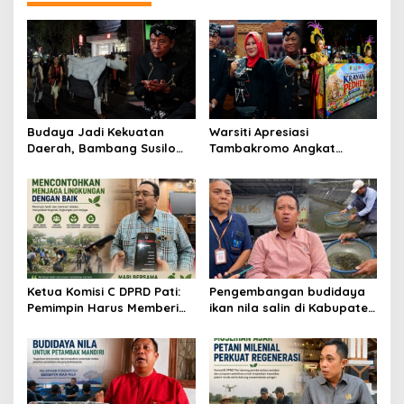
Budaya Jadi Kekuatan
Warsiti Apresiasi
Daerah, Bambang Susilo
Tambakromo Angkat
Apresiasi Krayan Pedhet di
Krayan Pedhet di Festival
Festival Adhi Loka
Adhi Loka
Ketua Komisi C DPRD Pati:
Pengembangan budidaya
Pemimpin Harus Memberi
ikan nila salin di Kabupaten
Contoh Nyata dalam
Pati
Menjaga Lingkungan