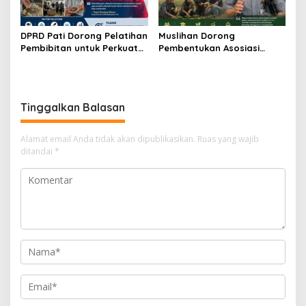
DPRD Pati Dorong Pelatihan
Muslihan Dorong
Pembibitan untuk Perkuat
Pembentukan Asosiasi
Budidaya Nila Salin
Petani Milenial untuk
Perkuat Regenerasi
Pertanian
Tinggalkan Balasan
Alamat email Anda tidak akan dipublikasikan.
Ruas yang wajib
ditandai
*