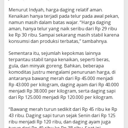
a
n
Menurut Indyah, harga daging relatif aman.
Kenaikan hanya terjadi pada telur pada awal pekan,
namun masih dalam batas wajar. “Harga daging
aman, hanya telur yang naik seribu dari Rp 29 ribu
ke Rp 30 ribu. Sampai sekarang masih stabil karena
konsumsi dan produksi terbatas,” tambahnya.
Sementara itu, sejumlah kepokmas lainnya
terpantau stabil tanpa kenaikan, seperti beras,
gula, dan minyak goreng. Bahkan, beberapa
komoditas justru mengalami penurunan harga, di
antaranya bawang merah dari Rp 45.000 menjadi
Rp 43.000 per kilogram, daging ayam dari Rp 40.000
menjadi Rp 38.000 per kilogram, serta daging sapi
dari Rp 125.000 menjadi Rp 120.000 per kilogram.
“Bawang merah turun sedikit dari Rp 45 ribu ke Rp
43 ribu. Daging sapi turun sejak Senin dari Rp 125
ribu menjadi Rp 120 ribu, dan daging ayam juga
turun dari Rp 40 ribu ke Rp 38 ribu. Saat ini