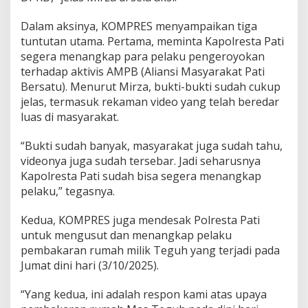
a
n
Dalam aksinya, KOMPRES menyampaikan tiga
g
tuntutan utama. Pertama, meminta Kapolresta Pati
k
segera menangkap para pelaku pengeroyokan
a
p
terhadap aktivis AMPB (Aliansi Masyarakat Pati
P
Bersatu). Menurut Mirza, bukti-bukti sudah cukup
e
jelas, termasuk rekaman video yang telah beredar
l
luas di masyarakat.
a
k
u
“Bukti sudah banyak, masyarakat juga sudah tahu,
K
videonya juga sudah tersebar. Jadi seharusnya
e
Kapolresta Pati sudah bisa segera menangkap
k
pelaku,” tegasnya.
e
r
a
Kedua, KOMPRES juga mendesak Polresta Pati
s
untuk mengusut dan menangkap pelaku
a
pembakaran rumah milik Teguh yang terjadi pada
n
Jumat dini hari (3/10/2025).
T
e
r
“Yang kedua, ini adalah respon kami atas upaya
h