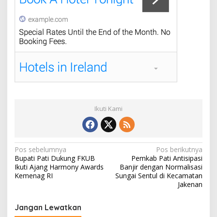
Ikuti Kami
N
Pos sebelumnya
Pos berikutnya
Bupati Pati Dukung FKUB
Pemkab Pati Antisipasi
a
Ikuti Ajang Harmony Awards
Banjir dengan Normalisasi
v
Kemenag RI
Sungai Sentul di Kecamatan
Jakenan
i
g
Jangan Lewatkan