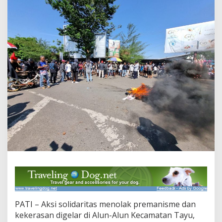
r
A
k
s
i
S
o
l
i
d
a
r
i
t
a
s
T
o
l
a
k
P
r
PATI – Aksi solidaritas menolak premanisme dan
e
kekerasan digelar di Alun-Alun Kecamatan Tayu,
m