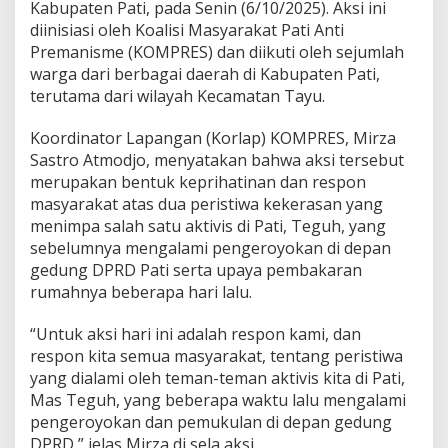
Kabupaten Pati, pada Senin (6/10/2025). Aksi ini
a
n
diinisiasi oleh Koalisi Masyarakat Pati Anti
i
Premanisme (KOMPRES) dan diikuti oleh sejumlah
s
warga dari berbagai daerah di Kabupaten Pati,
m
terutama dari wilayah Kecamatan Tayu.
e
d
i
Koordinator Lapangan (Korlap) KOMPRES, Mirza
T
Sastro Atmodjo, menyatakan bahwa aksi tersebut
a
merupakan bentuk keprihatinan dan respon
y
masyarakat atas dua peristiwa kekerasan yang
u
,
menimpa salah satu aktivis di Pati, Teguh, yang
D
sebelumnya mengalami pengeroyokan di depan
e
gedung DPRD Pati serta upaya pembakaran
s
rumahnya beberapa hari lalu.
a
k
P
“Untuk aksi hari ini adalah respon kami, dan
o
respon kita semua masyarakat, tentang peristiwa
l
yang dialami oleh teman-teman aktivis kita di Pati,
i
Mas Teguh, yang beberapa waktu lalu mengalami
s
pengeroyokan dan pemukulan di depan gedung
i
T
DPRD,” jelas Mirza di sela aksi.