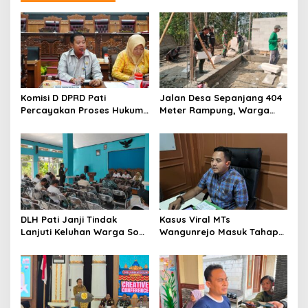
a
s
i
p
o
s
Komisi D DPRD Pati
Jalan Desa Sepanjang 404
Percayakan Proses Hukum
Meter Rampung, Warga
Kasus MTs Wangunrejo
Sumbermulyo Segera
kepada Polisi
Rasakan Manfaat
DLH Pati Janji Tindak
Kasus Viral MTs
Lanjuti Keluhan Warga Soal
Wangunrejo Masuk Tahap
Sungai Mbango
Penyelidikan, Polisi
Kumpulkan Alat Bukti