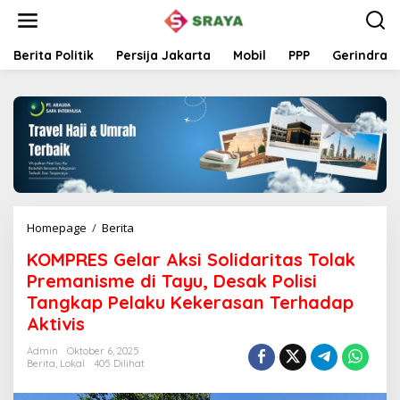
L
e
w
a
Berita Politik
Persija Jakarta
Mobil
PPP
Gerindra
t
i
k
e
k
o
n
t
e
n
Homepage
/
Berita
K
O
KOMPRES Gelar Aksi Solidaritas Tolak
M
P
Premanisme di Tayu, Desak Polisi
R
Tangkap Pelaku Kekerasan Terhadap
E
Aktivis
S
G
Admin
Oktober 6, 2025
e
Berita
,
Lokal
405 Dilihat
l
a