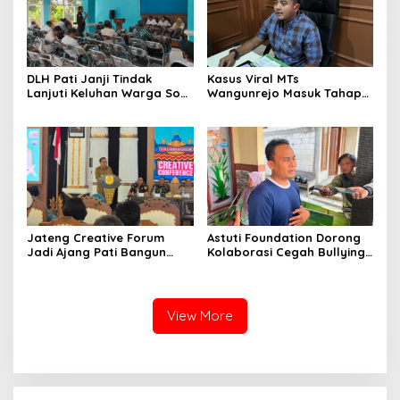
DLH Pati Janji Tindak
Kasus Viral MTs
Lanjuti Keluhan Warga Soal
Wangunrejo Masuk Tahap
Sungai Mbango
Penyelidikan, Polisi
Kumpulkan Alat Bukti
Jateng Creative Forum
Astuti Foundation Dorong
Jadi Ajang Pati Bangun
Kolaborasi Cegah Bullying
Kolaborasi Ekonomi Kreatif
di Sekolah Berbasis Agama
View More