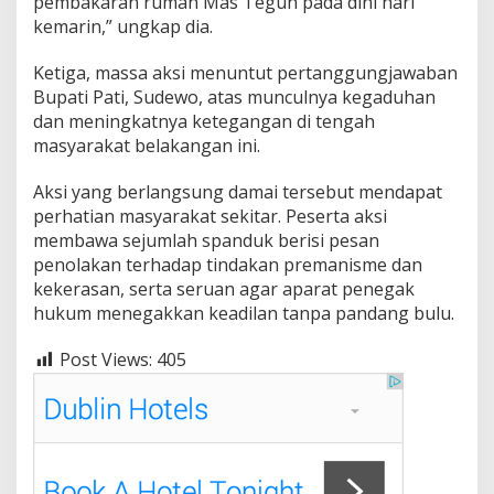
pembakaran rumah Mas Teguh pada dini hari
a
kemarin,” ungkap dia.
d
a
Ketiga, massa aksi menuntut pertanggungjawaban
p
A
Bupati Pati, Sudewo, atas munculnya kegaduhan
k
dan meningkatnya ketegangan di tengah
t
masyarakat belakangan ini.
i
v
Aksi yang berlangsung damai tersebut mendapat
i
s
perhatian masyarakat sekitar. Peserta aksi
membawa sejumlah spanduk berisi pesan
penolakan terhadap tindakan premanisme dan
kekerasan, serta seruan agar aparat penegak
hukum menegakkan keadilan tanpa pandang bulu.
Post Views:
405