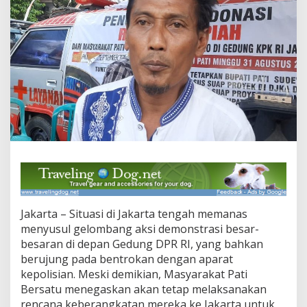
a
t
i
B
e
r
s
a
t
u
T
e
t
a
p
B
e
Jakarta – Situasi di Jakarta tengah memanas
r
a
menyusul gelombang aksi demonstrasi besar-
n
besaran di depan Gedung DPR RI, yang bahkan
g
berujung pada bentrokan dengan aparat
k
kepolisian. Meski demikian, Masyarakat Pati
a
t
Bersatu menegaskan akan tetap melaksanakan
k
rencana keberangkatan mereka ke Jakarta untuk