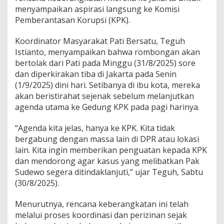
e
menyampaikan aspirasi langsung ke Komisi
J
Pemberantasan Korupsi (KPK).
a
k
a
Koordinator Masyarakat Pati Bersatu, Teguh
r
Istianto, menyampaikan bahwa rombongan akan
t
bertolak dari Pati pada Minggu (31/8/2025) sore
a
dan diperkirakan tiba di Jakarta pada Senin
d
(1/9/2025) dini hari. Setibanya di ibu kota, mereka
i
T
akan beristirahat sejenak sebelum melanjutkan
e
agenda utama ke Gedung KPK pada pagi harinya.
n
g
“Agenda kita jelas, hanya ke KPK. Kita tidak
a
bergabung dengan massa lain di DPR atau lokasi
h
P
lain. Kita ingin memberikan penguatan kepada KPK
a
dan mendorong agar kasus yang melibatkan Pak
n
Sudewo segera ditindaklanjuti,” ujar Teguh, Sabtu
a
(30/8/2025).
s
n
y
Menurutnya, rencana keberangkatan ini telah
a
melalui proses koordinasi dan perizinan sejak
S