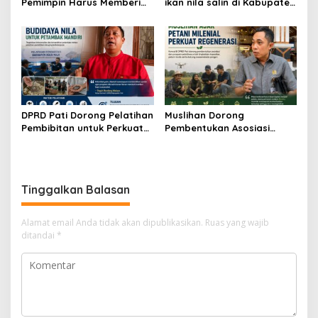
Pemimpin Harus Memberi
ikan nila salin di Kabupaten
Contoh Nyata dalam
Pati
Menjaga Lingkungan
DPRD Pati Dorong Pelatihan
Muslihan Dorong
Pembibitan untuk Perkuat
Pembentukan Asosiasi
Budidaya Nila Salin
Petani Milenial untuk
Perkuat Regenerasi
Pertanian
Tinggalkan Balasan
Alamat email Anda tidak akan dipublikasikan.
Ruas yang wajib
ditandai
*