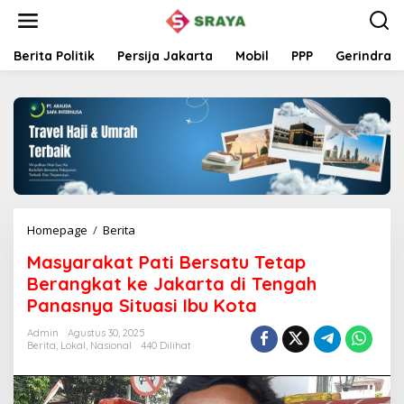
L
e
w
a
Berita Politik
Persija Jakarta
Mobil
PPP
Gerindra
t
i
k
e
k
o
n
t
e
n
Homepage
/
Berita
M
a
Masyarakat Pati Bersatu Tetap
s
y
Berangkat ke Jakarta di Tengah
a
Panasnya Situasi Ibu Kota
r
a
Admin
Agustus 30, 2025
k
Berita
,
Lokal
,
Nasional
440 Dilihat
a
t
P