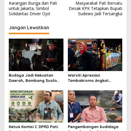
Karangan Bunga dari Pati
Masyarakat Pati Bersatu
a
untuk Jakarta, Simbol
Desak KPK Tetapkan Bupati
v
Solidaritas Driver Ojol
Sudewo Jadi Tersangka
i
Jangan Lewatkan
g
a
s
i
p
o
Budaya Jadi Kekuatan
Warsiti Apresiasi
s
Daerah, Bambang Susilo
Tambakromo Angkat
Apresiasi Krayan Pedhet di
Krayan Pedhet di Festival
Festival Adhi Loka
Adhi Loka
Ketua Komisi C DPRD Pati:
Pengembangan budidaya