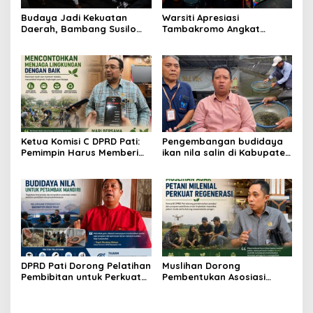
Budaya Jadi Kekuatan
Warsiti Apresiasi
Daerah, Bambang Susilo
Tambakromo Angkat
Apresiasi Krayan Pedhet di
Krayan Pedhet di Festival
Festival Adhi Loka
Adhi Loka
Ketua Komisi C DPRD Pati:
Pengembangan budidaya
Pemimpin Harus Memberi
ikan nila salin di Kabupaten
Contoh Nyata dalam
Pati
Menjaga Lingkungan
DPRD Pati Dorong Pelatihan
Muslihan Dorong
Pembibitan untuk Perkuat
Pembentukan Asosiasi
Budidaya Nila Salin
Petani Milenial untuk
Perkuat Regenerasi
Pertanian