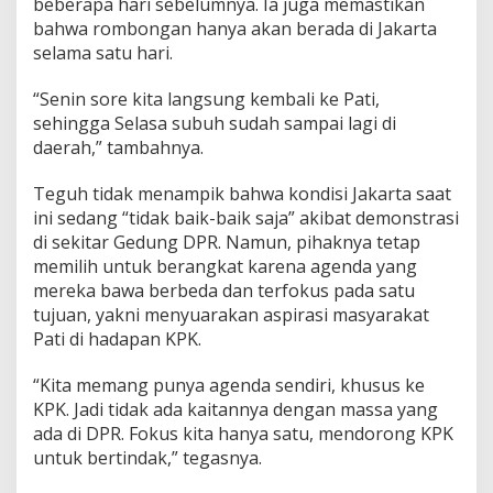
beberapa hari sebelumnya. Ia juga memastikan
i
bahwa rombongan hanya akan berada di Jakarta
t
u
selama satu hari.
a
s
“Senin sore kita langsung kembali ke Pati,
i
sehingga Selasa subuh sudah sampai lagi di
I
daerah,” tambahnya.
b
u
K
Teguh tidak menampik bahwa kondisi Jakarta saat
o
ini sedang “tidak baik-baik saja” akibat demonstrasi
t
di sekitar Gedung DPR. Namun, pihaknya tetap
a
memilih untuk berangkat karena agenda yang
mereka bawa berbeda dan terfokus pada satu
tujuan, yakni menyuarakan aspirasi masyarakat
Pati di hadapan KPK.
“Kita memang punya agenda sendiri, khusus ke
KPK. Jadi tidak ada kaitannya dengan massa yang
ada di DPR. Fokus kita hanya satu, mendorong KPK
untuk bertindak,” tegasnya.