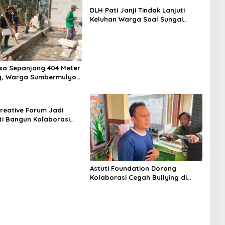
DLH Pati Janji Tindak Lanjuti
Keluhan Warga Soal Sungai
Mbango
sa Sepanjang 404 Meter
, Warga Sumbermulyo
Rasakan Manfaat
reative Forum Jadi
ti Bangun Kolaborasi
Kreatif
Astuti Foundation Dorong
Kolaborasi Cegah Bullying di
Sekolah Berbasis Agama