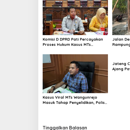
Komisi D DPRD Pati Percayakan
Jalan De
Proses Hukum Kasus MTs
Rampung
Wangunrejo kepada Polisi
Segera 
Jateng C
Ajang Pa
Ekonomi 
Kasus Viral MTs Wangunrejo
Masuk Tahap Penyelidikan, Polisi
Kumpulkan Alat Bukti
Tinggalkan Balasan