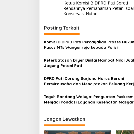
Ketua Komisi B DPRD Pati Soroti
a
Rendahnya Pemahaman Petani soal
v
Konservasi Hutan
i
Posting Terkait
g
a
Komisi D DPRD Pati Percayakan Proses Huku
s
Kasus MTs Wangunrejo kepada Polisi
i
Keterbatasan Dryer Dinilai Hambat Nilai Jua
p
Jagung Petani Pati
o
DPRD Pati Dorong Sarjana Harus Berani
s
Berwirausaha dan Menciptakan Peluang Ker
Teguh Bandang Waluyo: Penguatan Puskesm
Menjadi Pondasi Layanan Kesehatan Masyar
Jangan Lewatkan