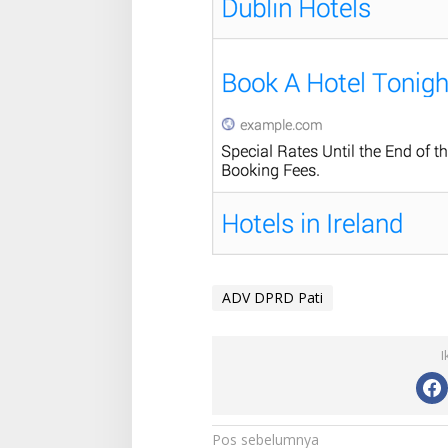
ADV DPRD Pati
I
N
Pos sebelumnya