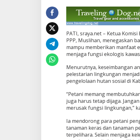
n
t
a
r
a
E
PATI, sraya.net – Ketua Komisi
k
PPP, Muslihan, menegaskan ba
o
mampu memberikan manfaat ek
n
menjaga fungsi ekologis kawas
o
m
i
Menurutnya, keseimbangan an
d
pelestarian lingkungan menjad
a
pengelolaan hutan sosial di Ka
n
E
“Petani memang membutuhkan 
k
o
juga harus tetap dijaga. Janga
l
merusak fungsi lingkungan,” k
o
g
Ia mendorong para petani pe
i
tanaman keras dan tanaman pen
terpelihara. Selain menjaga ke