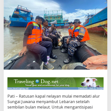
l
N
e
l
a
y
a
n
P
a
d
a
t
i
S
u
n
g
a
i
J
u
Pati – Ratusan kapal nelayan mulai memadati alur
w
Sungai Juwana menyambut Lebaran setelah
a
sembilan bulan melaut. Untuk mengantisipasi
n