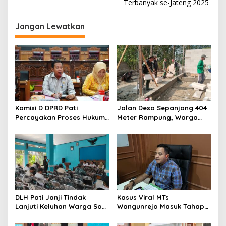
Terbanyak se-Jateng 2025
i
g
Jangan Lewatkan
a
s
i
p
o
s
Komisi D DPRD Pati
Jalan Desa Sepanjang 404
Percayakan Proses Hukum
Meter Rampung, Warga
Kasus MTs Wangunrejo
Sumbermulyo Segera
kepada Polisi
Rasakan Manfaat
DLH Pati Janji Tindak
Kasus Viral MTs
Lanjuti Keluhan Warga Soal
Wangunrejo Masuk Tahap
Sungai Mbango
Penyelidikan, Polisi
Kumpulkan Alat Bukti