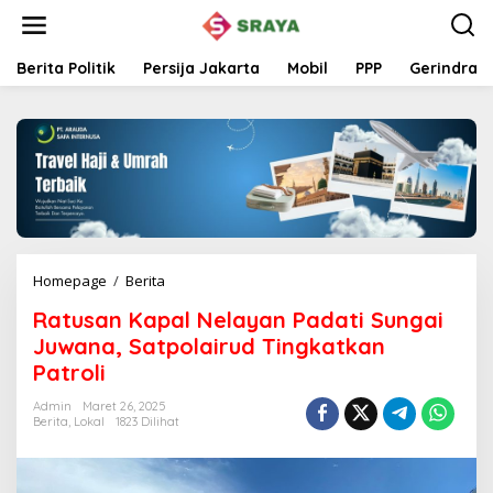
L
e
w
a
Berita Politik
Persija Jakarta
Mobil
PPP
Gerindra
t
i
k
e
k
o
n
t
e
n
Homepage
/
Berita
R
a
Ratusan Kapal Nelayan Padati Sungai
t
u
Juwana, Satpolairud Tingkatkan
s
Patroli
a
n
Admin
Maret 26, 2025
K
Berita
,
Lokal
1823 Dilihat
a
p
a