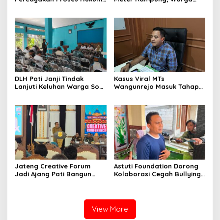
Kasus MTs Wangunrejo
Sumbermulyo Segera
kepada Polisi
Rasakan Manfaat
DLH Pati Janji Tindak
Kasus Viral MTs
Lanjuti Keluhan Warga Soal
Wangunrejo Masuk Tahap
Sungai Mbango
Penyelidikan, Polisi
Kumpulkan Alat Bukti
Jateng Creative Forum
Astuti Foundation Dorong
Jadi Ajang Pati Bangun
Kolaborasi Cegah Bullying
Kolaborasi Ekonomi Kreatif
di Sekolah Berbasis Agama
View More