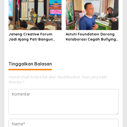
Jateng Creative Forum
Astuti Foundation Dorong
Jadi Ajang Pati Bangun
Kolaborasi Cegah Bullying
Kolaborasi Ekonomi Kreatif
di Sekolah Berbasis Agama
Tinggalkan Balasan
Alamat email Anda tidak akan dipublikasikan.
Ruas yang wajib
ditandai
*