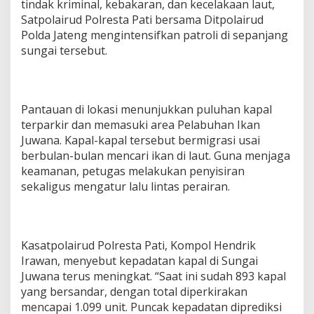
tindak kriminal, kebakaran, dan kecelakaan laut,
a
,
Satpolairud Polresta Pati bersama Ditpolairud
S
Polda Jateng mengintensifkan patroli di sepanjang
a
sungai tersebut.
t
p
o
l
a
Pantauan di lokasi menunjukkan puluhan kapal
i
terparkir dan memasuki area Pelabuhan Ikan
r
Juwana. Kapal-kapal tersebut bermigrasi usai
u
berbulan-bulan mencari ikan di laut. Guna menjaga
d
T
keamanan, petugas melakukan penyisiran
i
sekaligus mengatur lalu lintas perairan.
n
g
k
a
Kasatpolairud Polresta Pati, Kompol Hendrik
t
k
Irawan, menyebut kepadatan kapal di Sungai
a
Juwana terus meningkat. “Saat ini sudah 893 kapal
n
yang bersandar, dengan total diperkirakan
P
mencapai 1.099 unit. Puncak kepadatan diprediksi
a