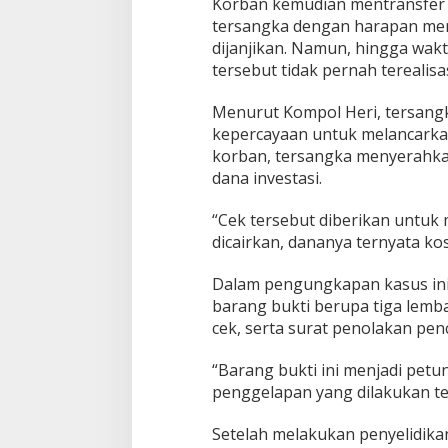
Korban kemudian mentransfer 
1
tersangka dengan harapan me
,
dijanjikan. Namun, hingga wakt
0
tersebut tidak pernah terealisas
5
M
i
Menurut Kompol Heri, tersan
l
kepercayaan untuk melancarka
i
korban, tersangka menyerahka
a
dana investasi.
r
“Cek tersebut diberikan untuk
dicairkan, dananya ternyata kos
Dalam pengungkapan kasus ini
barang bukti berupa tiga lemb
cek, serta surat penolakan penc
“Barang bukti ini menjadi pet
penggelapan yang dilakukan te
Setelah melakukan penyelidika