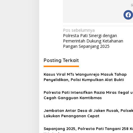
I
N
Pos sebelumnya
Polresta Pati Sinergi dengan
a
Pemerintah Dukung Ketahanan
v
Pangan Sepanjang 2025
i
Posting Terkait
g
a
Kasus Viral MTs Wangunrejo Masuk Tahap
s
Penyelidikan, Polisi Kumpulkan Alat Bukti
i
Polresta Pati Intensifkan Razia Miras Ilegal 
p
Cegah Gangguan Kamtibmas
o
Jembatan Antar Desa di Jaken Rusak, Polse
s
Lakukan Penanganan Cepat
Sepanjang 2025, Polresta Pati Tangani 258 K