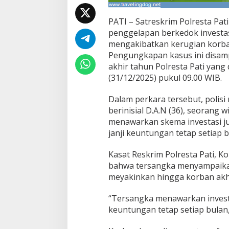
s
t
PATI – Satreskrim Polresta Pa
a
penggelapan berkedok investa
s
mengakibatkan kerugian korban
i
M
Pengungkapan kasus ini disamp
o
akhir tahun Polresta Pati yang 
g
(31/12/2025) pukul 09.00 WIB.
e
,
Dalam perkara tersebut, polis
K
e
berinisial D.A.N (36), seorang 
r
menawarkan skema investasi j
u
janji keuntungan tetap setiap b
g
i
Kasat Reskrim Polresta Pati, 
a
n
bahwa tersangka menyampaikan
C
meyakinkan hingga korban akh
a
p
“Tersangka menawarkan invest
a
keuntungan tetap setiap bulan
i
R
p