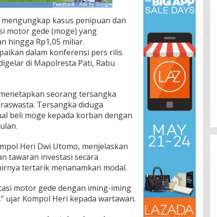
ti mengungkap kasus penipuan dan
si motor gede (moge) yang
 hingga Rp1,05 miliar.
aikan dalam konferensi pers rilis
digelar di Mapolresta Pati, Rabu
i menetapkan seorang tersangka
wiraswasta. Tersangka diduga
ual beli moge kepada korban dengan
ulan.
Kompol Heri Dwi Utomo, menjelaskan
 tawaran investasi secara
irnya tertarik menanamkan modal.
asi motor gede dengan iming-iming
,” ujar Kompol Heri kepada wartawan.