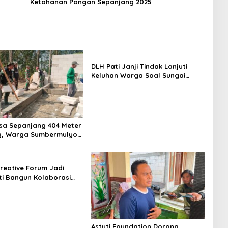
Ketahanan Pangan Sepanjang 2025
DLH Pati Janji Tindak Lanjuti
Keluhan Warga Soal Sungai
Mbango
sa Sepanjang 404 Meter
, Warga Sumbermulyo
Rasakan Manfaat
reative Forum Jadi
ti Bangun Kolaborasi
Kreatif
Astuti Foundation Dorong