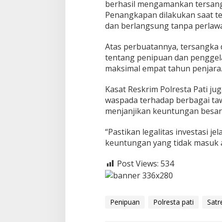
berhasil mengamankan tersan
Penangkapan dilakukan saat t
dan berlangsung tanpa perlaw
Atas perbuatannya, tersangka d
tentang penipuan dan pengge
maksimal empat tahun penjara
Kasat Reskrim Polresta Pati j
waspada terhadap berbagai taw
menjanjikan keuntungan besar 
“Pastikan legalitas investasi je
keuntungan yang tidak masuk a
Post Views:
534
Penipuan
Polresta pati
Satr