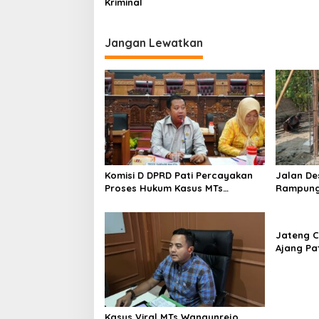
Kriminal
Jangan Lewatkan
Komisi D DPRD Pati Percayakan
Jalan De
Proses Hukum Kasus MTs
Rampung
Wangunrejo kepada Polisi
Segera 
Jateng C
Ajang Pa
Ekonomi 
Kasus Viral MTs Wangunrejo