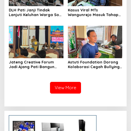
DLH Pati Janji Tindak
Kasus Viral MTs
Lanjuti Keluhan Warga Soal
Wangunrejo Masuk Tahap
Sungai Mbango
Penyelidikan, Polisi
Kumpulkan Alat Bukti
Jateng Creative Forum
Astuti Foundation Dorong
Jadi Ajang Pati Bangun
Kolaborasi Cegah Bullying
Kolaborasi Ekonomi Kreatif
di Sekolah Berbasis Agama
View More