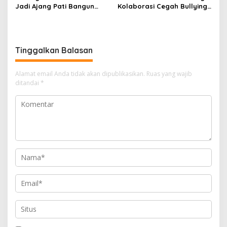
Jadi Ajang Pati Bangun
Kolaborasi Cegah Bullying
Kolaborasi Ekonomi Kreatif
di Sekolah Berbasis Agama
Tinggalkan Balasan
Alamat email Anda tidak akan dipublikasikan.
Ruas yang wajib
ditandai
*