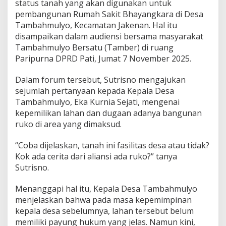
status tanah yang akan digunakan untuk
R
e
pembangunan Rumah Sakit Bhayangkara di Desa
n
Tambahmulyo, Kecamatan Jakenan. Hal itu
c
disampaikan dalam audiensi bersama masyarakat
a
Tambahmulyo Bersatu (Tamber) di ruang
n
Paripurna DPRD Pati, Jumat 7 November 2025.
a
R
S
Dalam forum tersebut, Sutrisno mengajukan
B
sejumlah pertanyaan kepada Kepala Desa
h
Tambahmulyo, Eka Kurnia Sejati, mengenai
a
kepemilikan lahan dan dugaan adanya bangunan
y
a
ruko di area yang dimaksud.
n
g
“Coba dijelaskan, tanah ini fasilitas desa atau tidak?
k
Kok ada cerita dari aliansi ada ruko?” tanya
a
Sutrisno.
r
a
T
Menanggapi hal itu, Kepala Desa Tambahmulyo
a
menjelaskan bahwa pada masa kepemimpinan
m
kepala desa sebelumnya, lahan tersebut belum
b
memiliki payung hukum yang jelas. Namun kini,
a