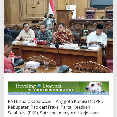
t
a
n
y
a
k
a
n
S
t
a
t
u
s
T
a
n
a
h
L
o
k
PATI, suarakabar.co.id – Anggota Komisi D DPRD
a
Kabupaten Pati dari Fraksi Partai Keadilan
s
Sejahtera (PKS), Sutrisno, menyoroti kejelasan
i