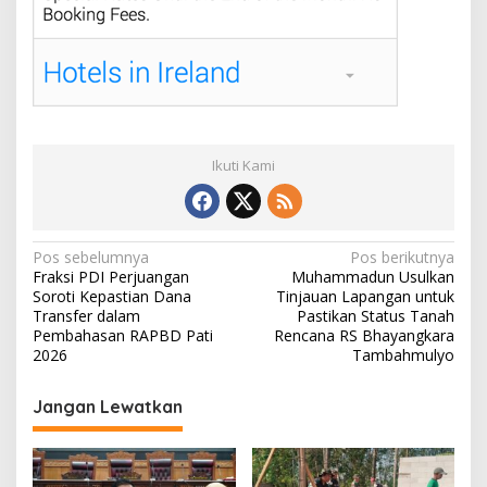
Ikuti Kami
N
Pos sebelumnya
Pos berikutnya
Fraksi PDI Perjuangan
Muhammadun Usulkan
a
Soroti Kepastian Dana
Tinjauan Lapangan untuk
v
Transfer dalam
Pastikan Status Tanah
Pembahasan RAPBD Pati
Rencana RS Bhayangkara
i
2026
Tambahmulyo
g
Jangan Lewatkan
a
s
i