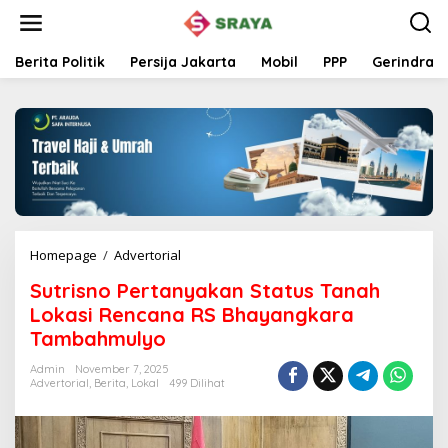
L
e
w
a
Berita Politik
Persija Jakarta
Mobil
PPP
Gerindra
t
i
k
e
k
o
n
t
e
n
Homepage
/
Advertorial
S
u
Sutrisno Pertanyakan Status Tanah
t
r
Lokasi Rencana RS Bhayangkara
i
Tambahmulyo
s
n
Admin
November 7, 2025
o
Advertorial
,
Berita
,
Lokal
499 Dilihat
P
e
r