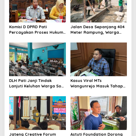
p
o
s
Komisi D DPRD Pati
Jalan Desa Sepanjang 404
Percayakan Proses Hukum
Meter Rampung, Warga
Kasus MTs Wangunrejo
Sumbermulyo Segera
kepada Polisi
Rasakan Manfaat
DLH Pati Janji Tindak
Kasus Viral MTs
Lanjuti Keluhan Warga Soal
Wangunrejo Masuk Tahap
Sungai Mbango
Penyelidikan, Polisi
Kumpulkan Alat Bukti
Jateng Creative Forum
Astuti Foundation Dorong