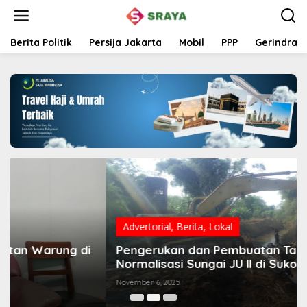
L
e
w
a
Berita Politik
Persija Jakarta
Mobil
PPP
Gerindra
t
i
k
e
k
o
n
t
e
n
Advertorial
,
Berita
,
Lokal
Pengerukan dan Pembuatan Tanggul Warnai
Normalisasi Sungai JU II di Sukolilo
November 6, 2025