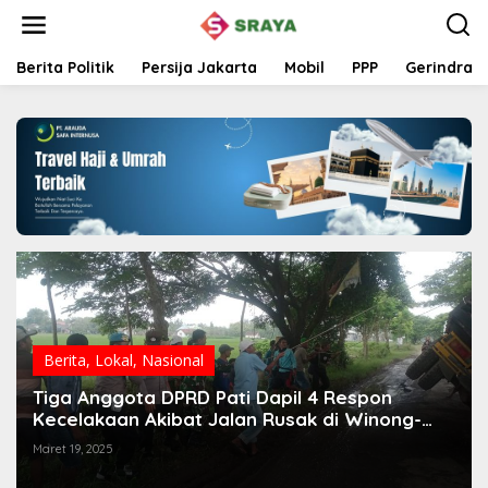
L
e
w
a
Berita Politik
Persija Jakarta
Mobil
PPP
Gerindra
t
i
k
e
k
o
n
t
e
n
Berita
,
Lokal
,
Nasional
Tiga Anggota DPRD Pati Dapil 4 Respon
Kecelakaan Akibat Jalan Rusak di Winong-
Gabus
Maret 19, 2025