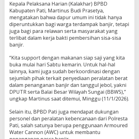
b
Kepala Pelaksana Harian (Kalakhar) BPBD
a
Kabupaten Pati, Martinus Budi Prasetya,
n
mengatakan bahwa dapur umum ini tidak hanya
B
diperuntukkan bagi warga terdampak banjir, tetapi
a
n
juga bagi para relawan serta masyarakat yang
j
terlibat dalam kerja bakti pembersihan sisa-sisa
i
banjir.
r
d
“Kita support dengan makanan siap saji yang kita
a
n
buka mulai hari Sabtu kemarin. Untuk hal-hal
R
lainnya, kami juga sudah berkoordinasi dengan
e
sejumlah pihak terkait penyediaan peralatan berat
l
dalam penanganan banjir dan tanggul jebol, yakni
a
DPUTR serta Balai Besar Wilayah Sungai (BBWS),”
w
a
ungkap Martinus saat ditemui, Minggu (11/1/2026).
n
Selain itu, BPBD Pati juga mendapat dukungan
personel dan peralatan kebencanaan dari Polresta
Pati, salah satunya berupa penggunaan Armoured
Water Cannon (AWC) untuk membantu
penanganan pasca banjir.