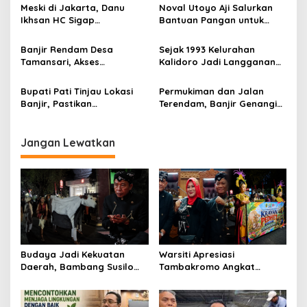
i
Meski di Jakarta, Danu
Noval Utoyo Aji Salurkan
p
Ikhsan HC Sigap
Bantuan Pangan untuk
Perintahkan Bantuan bagi
Warga Terdampak Banjir
o
Korban Banjir
Pati
Banjir Rendam Desa
Sejak 1993 Kelurahan
s
Tamansari, Akses
Kalidoro Jadi Langganan
Tlogowungu–Pati Kota
Banjir
Tersendat
Bupati Pati Tinjau Lokasi
Permukiman dan Jalan
Banjir, Pastikan
Terendam, Banjir Genangi
Penanganan Darurat dan
Desa Glonggong
Lanjutan
Jangan Lewatkan
Budaya Jadi Kekuatan
Warsiti Apresiasi
Daerah, Bambang Susilo
Tambakromo Angkat
Apresiasi Krayan Pedhet di
Krayan Pedhet di Festival
Festival Adhi Loka
Adhi Loka