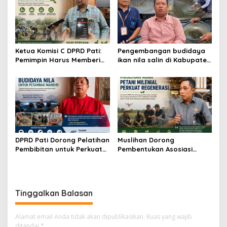
Ketua Komisi C DPRD Pati:
Pengembangan budidaya
Pemimpin Harus Memberi
ikan nila salin di Kabupaten
Contoh Nyata dalam
Pati
Menjaga Lingkungan
DPRD Pati Dorong Pelatihan
Muslihan Dorong
Pembibitan untuk Perkuat
Pembentukan Asosiasi
Budidaya Nila Salin
Petani Milenial untuk
Perkuat Regenerasi
Pertanian
Tinggalkan Balasan
Alamat email Anda tidak akan dipublikasikan.
Ruas yang wajib
ditandai
*