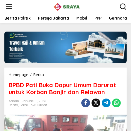
L
e
w
a
Berita Politik
Persija Jakarta
Mobil
PPP
Gerindra
t
i
k
e
k
o
n
t
e
n
Homepage
/
Berita
B
P
BPBD Pati Buka Dapur Umum Darurat
B
D
untuk Korban Banjir dan Relawan
P
a
Admin
Januari 11, 2026
Berita
,
Lokal
528 Dilihat
t
i
B
u
k