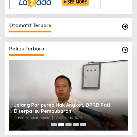
Otomatif Terbaru
Politik Terbaru
n
Jelang Paripurna Hak Angket, DPRD Pati
D
Diterpa Isu Pembubaran
S
Di Berita, Lokal, Politik
|
Oktober 16, 2025
Di 