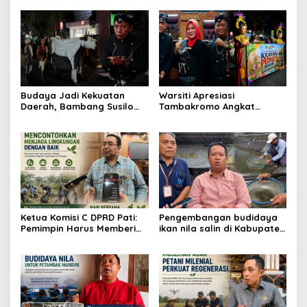
Budaya Jadi Kekuatan
Warsiti Apresiasi
Daerah, Bambang Susilo
Tambakromo Angkat
Apresiasi Krayan Pedhet di
Krayan Pedhet di Festival
Festival Adhi Loka
Adhi Loka
Ketua Komisi C DPRD Pati:
Pengembangan budidaya
Pemimpin Harus Memberi
ikan nila salin di Kabupaten
Contoh Nyata dalam
Pati
Menjaga Lingkungan