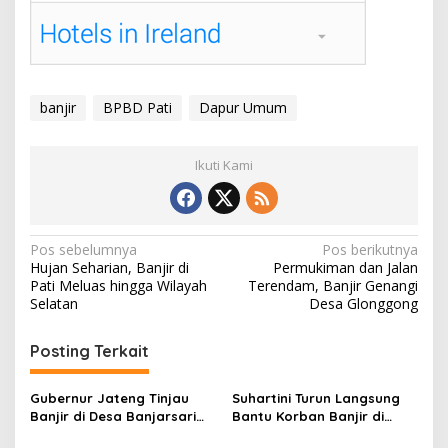
banjir
BPBD Pati
Dapur Umum
Ikuti Kami
N
Pos sebelumnya
Pos berikutnya
Hujan Seharian, Banjir di
Permukiman dan Jalan
a
Pati Meluas hingga Wilayah
Terendam, Banjir Genangi
v
Selatan
Desa Glonggong
i
Posting Terkait
g
a
Gubernur Jateng Tinjau
Suhartini Turun Langsung
s
Banjir di Desa Banjarsari
Bantu Korban Banjir di
Gabus Pati
Desa Sidokerto Pati