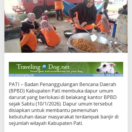
a
D
a
p
u
r
U
m
u
m
D
a
r
u
r
a
PATI – Badan Penanggulangan Bencana Daerah
t
(BPBD) Kabupaten Pati membuka dapur umum
u
darurat yang berlokasi di belakang kantor BPBD
n
t
sejak Sabtu (10/1/2026). Dapur umum tersebut
u
disiapkan untuk membantu pemenuhan
k
kebutuhan dasar masyarakat terdampak banjir di
K
sejumlah wilayah Kabupaten Pati.
o
r