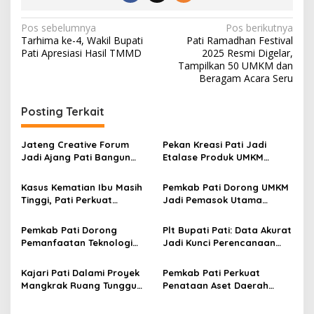
N
Pos sebelumnya
Pos berikutnya
Tarhima ke-4, Wakil Bupati
Pati Ramadhan Festival
a
Pati Apresiasi Hasil TMMD
2025 Resmi Digelar,
v
Tampilkan 50 UMKM dan
Beragam Acara Seru
i
g
Posting Terkait
a
s
Jateng Creative Forum
Pekan Kreasi Pati Jadi
Jadi Ajang Pati Bangun
Etalase Produk UMKM
i
Kolaborasi Ekonomi Kreatif
Menuju Pasar Internasional
p
Kasus Kematian Ibu Masih
Pemkab Pati Dorong UMKM
Tinggi, Pati Perkuat
Jadi Pemasok Utama
o
Pemantauan Kehamilan
Program Makan Bergizi
s
Risiko Tinggi
Gratis
Pemkab Pati Dorong
Plt Bupati Pati: Data Akurat
Pemanfaatan Teknologi
Jadi Kunci Perencanaan
untuk Tingkatkan
Pembangunan Daerah
Produktivitas Petani
Kajari Pati Dalami Proyek
Pemkab Pati Perkuat
Mangkrak Ruang Tunggu
Penataan Aset Daerah
RSUD Soewondo
Melalui Serah Terima PSU