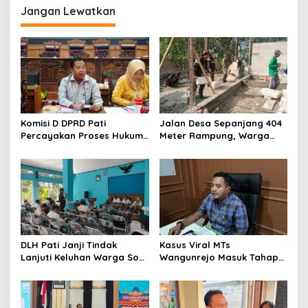
Jangan Lewatkan
Komisi D DPRD Pati
Jalan Desa Sepanjang 404
Percayakan Proses Hukum
Meter Rampung, Warga
Kasus MTs Wangunrejo
Sumbermulyo Segera
kepada Polisi
Rasakan Manfaat
DLH Pati Janji Tindak
Kasus Viral MTs
Lanjuti Keluhan Warga Soal
Wangunrejo Masuk Tahap
Sungai Mbango
Penyelidikan, Polisi
Kumpulkan Alat Bukti