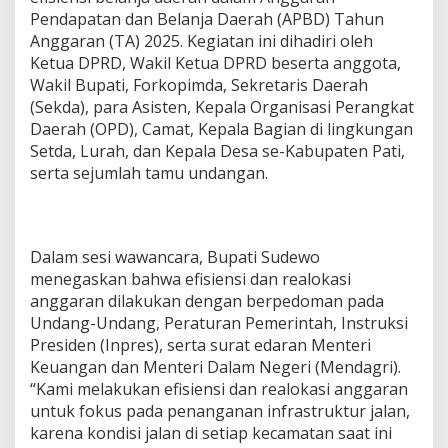
i
Pendapatan dan Belanja Daerah (APBD) Tahun
A
Anggaran (TA) 2025. Kegiatan ini dihadiri oleh
n
Ketua DPRD, Wakil Ketua DPRD beserta anggota,
g
g
Wakil Bupati, Forkopimda, Sekretaris Daerah
a
(Sekda), para Asisten, Kepala Organisasi Perangkat
r
Daerah (OPD), Camat, Kepala Bagian di lingkungan
a
Setda, Lurah, dan Kepala Desa se-Kabupaten Pati,
n
u
serta sejumlah tamu undangan.
n
t
u
k
Dalam sesi wawancara, Bupati Sudewo
P
menegaskan bahwa efisiensi dan realokasi
e
n
anggaran dilakukan dengan berpedoman pada
a
Undang-Undang, Peraturan Pemerintah, Instruksi
n
Presiden (Inpres), serta surat edaran Menteri
g
Keuangan dan Menteri Dalam Negeri (Mendagri).
a
n
“Kami melakukan efisiensi dan realokasi anggaran
a
untuk fokus pada penanganan infrastruktur jalan,
n
karena kondisi jalan di setiap kecamatan saat ini
I