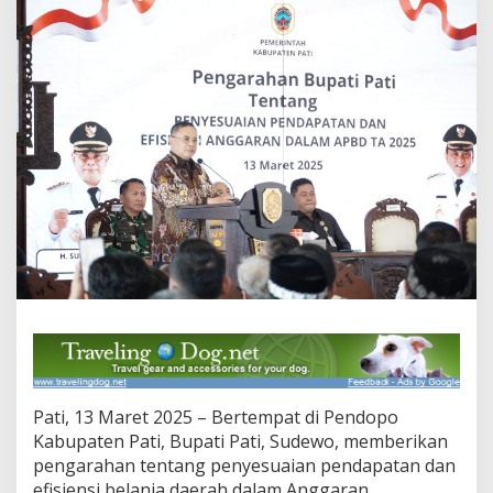
e
k
a
n
k
a
n
P
e
n
t
i
n
g
n
y
a
E
f
i
s
Pati, 13 Maret 2025 – Bertempat di Pendopo
i
Kabupaten Pati, Bupati Pati, Sudewo, memberikan
e
n
pengarahan tentang penyesuaian pendapatan dan
s
efisiensi belanja daerah dalam Anggaran