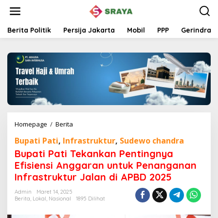
L
e
w
a
Berita Politik
Persija Jakarta
Mobil
PPP
Gerindra
t
i
k
e
k
o
n
t
e
n
Homepage
/
Berita
B
u
Bupati Pati
,
Infrastruktur
,
Sudewo chandra
p
a
Bupati Pati Tekankan Pentingnya
t
Efisiensi Anggaran untuk Penanganan
i
Infrastruktur Jalan di APBD 2025
P
a
Admin
Maret 14, 2025
t
Berita
,
Lokal
,
Nasional
1895 Dilihat
i
T