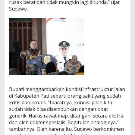
rusak berat dan tidak mungkin lagi ditunda,” ujar
n
Sudewo.
f
r
a
s
t
r
u
k
t
u
r
J
a
l
a
Bupati menggambarkan kondisi infrastruktur jalan
n
d
di Kabupaten Pati seperti orang sakit yang sudah
i
kritis dan kronis. “Ibaratnya, kondisi jalan kita
A
sudah tidak bisa disembuhkan dengan obat
P
generik. Harus rawat inap, ditangani secara ekstra,
B
dan oleh dokter spesialis. Begitulah analoginya,”
D
2
tambahnya. Oleh karena itu, Sudewo berkomitmen
0