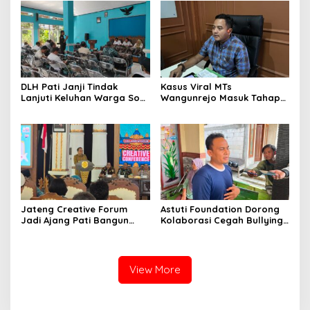
DLH Pati Janji Tindak
Kasus Viral MTs
Lanjuti Keluhan Warga Soal
Wangunrejo Masuk Tahap
Sungai Mbango
Penyelidikan, Polisi
Kumpulkan Alat Bukti
Jateng Creative Forum
Astuti Foundation Dorong
Jadi Ajang Pati Bangun
Kolaborasi Cegah Bullying
Kolaborasi Ekonomi Kreatif
di Sekolah Berbasis Agama
View More