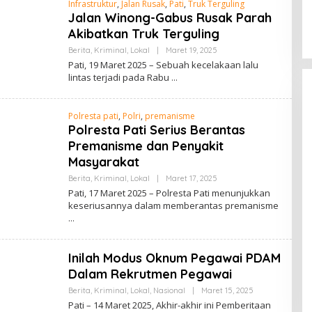
Infrastruktur
,
Jalan Rusak
,
Pati
,
Truk Terguling
I
Jalan Winong-Gabus Rusak Parah
N
Akibatkan Truk Terguling
Berita
,
Kriminal
,
Lokal
|
Maret 19, 2025
O
L
Pati, 19 Maret 2025 – Sebuah kecelakaan lalu
E
lintas terjadi pada Rabu
H
A
D
M
Polresta pati
,
Polri
,
premanisme
I
Polresta Pati Serius Berantas
N
Premanisme dan Penyakit
Masyarakat
Berita
,
Kriminal
,
Lokal
|
Maret 17, 2025
O
L
Pati, 17 Maret 2025 – Polresta Pati menunjukkan
E
keseriusannya dalam memberantas premanisme
H
A
D
M
I
Inilah Modus Oknum Pegawai PDAM
N
Dalam Rekrutmen Pegawai
Berita
,
Kriminal
,
Lokal
,
Nasional
|
Maret 15, 2025
O
L
Pati – 14 Maret 2025, Akhir-akhir ini Pemberitaan
E