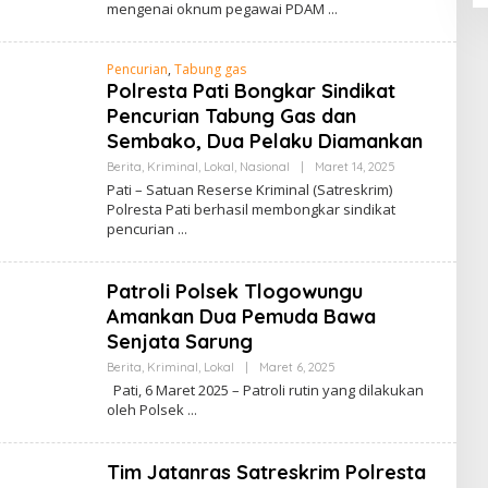
mengenai oknum pegawai PDAM
H
A
D
M
Pencurian
,
Tabung gas
I
Polresta Pati Bongkar Sindikat
N
Pencurian Tabung Gas dan
Sembako, Dua Pelaku Diamankan
Berita
,
Kriminal
,
Lokal
,
Nasional
|
Maret 14, 2025
O
L
Pati – Satuan Reserse Kriminal (Satreskrim)
E
Polresta Pati berhasil membongkar sindikat
H
pencurian
A
D
M
I
Patroli Polsek Tlogowungu
N
Amankan Dua Pemuda Bawa
Senjata Sarung
Berita
,
Kriminal
,
Lokal
|
Maret 6, 2025
O
L
Pati, 6 Maret 2025 – Patroli rutin yang dilakukan
E
oleh Polsek
H
A
D
M
Tim Jatanras Satreskrim Polresta
I