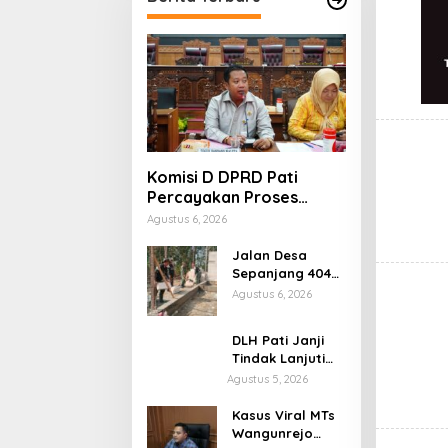
Komisi D DPRD Pati
Percayakan Proses
Hukum Kasus MTs
Agustus 6, 2026
Wangunrejo kepada
Polisi
Jalan Desa
Sepanjang 404
Meter Rampung,
Agustus 6, 2026
Warga
Sumbermulyo
DLH Pati Janji
Segera Rasakan
Tindak Lanjuti
Manfaat
Keluhan Warga
Agustus 5, 2026
Soal Sungai
Mbango
Kasus Viral MTs
Wangunrejo