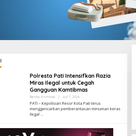
l
Polresta Pati Intensifkan Razia
Miras Ilegal untuk Cegah
Gangguan Kamtibmas
Berita
,
Kriminal
|
Juli 7, 2026
O
L
PATI – Kepolisian Resor Kota Pati terus
E
menggencarkan pemberantasan minuman keras
H
ilegal
A
D
M
I
N