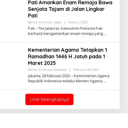
N
Pati Amankan Enam Remaja Bawa
Senjata Tajam di Jalan Lingkar
Pati
Berita
,
Kriminal
,
Lokal
|
Maret 2, 2025
O
L
Pati – Tim Jatanras Satreskrim Polresta Pati
E
berhasil mengamankan enam remaja yang
H
A
D
M
Kementerian Agama Tetapkan 1
I
N
Ramadhan 1446 H Jatuh pada 1
Maret 2025
Berita
,
Kriminal
,
Nasional
|
Februari 28, 2025
O
L
Jakarta, 28 Februari 2025 – Kementerian Agama
E
Republik Indonesia melalui Menteri Agama,
H
A
D
M
I
Lihat Selengkapnya
N