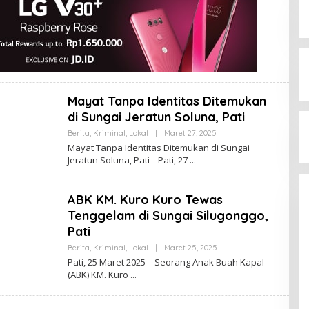
Mayat Tanpa Identitas Ditemukan
di Sungai Jeratun Soluna, Pati
Berita
,
Kriminal
,
Lokal
|
Maret 27, 2025
O
L
Mayat Tanpa Identitas Ditemukan di Sungai
E
Jeratun Soluna, Pati Pati, 27
H
A
D
M
ABK KM. Kuro Kuro Tewas
I
N
Tenggelam di Sungai Silugonggo,
Pati
Berita
,
Kriminal
,
Lokal
|
Maret 25, 2025
O
L
Pati, 25 Maret 2025 – Seorang Anak Buah Kapal
E
(ABK) KM. Kuro
H
A
D
M