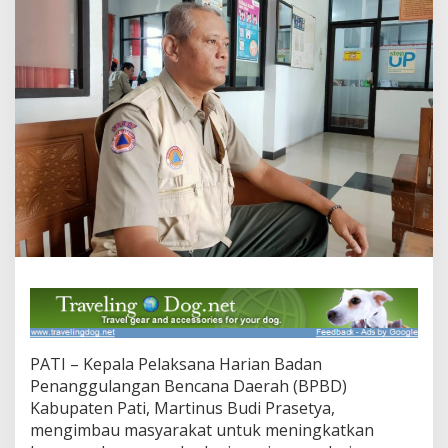
a
t
a
n
g
L
e
b
i
h
A
w
a
l
,
B
P
B
D
P
PATI – Kepala Pelaksana Harian Badan
a
t
Penanggulangan Bencana Daerah (BPBD)
i
Kabupaten Pati, Martinus Budi Prasetya,
I
mengimbau masyarakat untuk meningkatkan
m