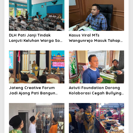
DLH Pati Janji Tindak
Kasus Viral MTs
Lanjuti Keluhan Warga Soal
Wangunrejo Masuk Tahap
Sungai Mbango
Penyelidikan, Polisi
Kumpulkan Alat Bukti
Jateng Creative Forum
Astuti Foundation Dorong
Jadi Ajang Pati Bangun
Kolaborasi Cegah Bullying
Kolaborasi Ekonomi Kreatif
di Sekolah Berbasis Agama