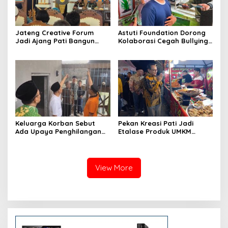
Jateng Creative Forum
Astuti Foundation Dorong
Jadi Ajang Pati Bangun
Kolaborasi Cegah Bullying
Kolaborasi Ekonomi Kreatif
di Sekolah Berbasis Agama
Keluarga Korban Sebut
Pekan Kreasi Pati Jadi
Ada Upaya Penghilangan
Etalase Produk UMKM
Barang Bukti dalam Kasus
Menuju Pasar Internasional
Bullying MTs Wangunrejo
View More