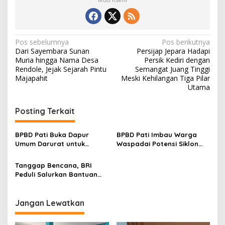
N
Pos sebelumnya
Pos berikutnya
Dari Sayembara Sunan
Persijap Jepara Hadapi
a
Muria hingga Nama Desa
Persik Kediri dengan
v
Rendole, Jejak Sejarah Pintu
Semangat Juang Tinggi
Majapahit
Meski Kehilangan Tiga Pilar
i
Utama
g
Posting Terkait
a
s
BPBD Pati Buka Dapur
BPBD Pati Imbau Warga
i
Umum Darurat untuk
Waspadai Potensi Siklon
p
Korban Banjir dan Relawan
Tropis dan Cuaca Ekstrem
Tanggap Bencana, BRI
o
Peduli Salurkan Bantuan
s
Lewat BPBD Pati
Jangan Lewatkan