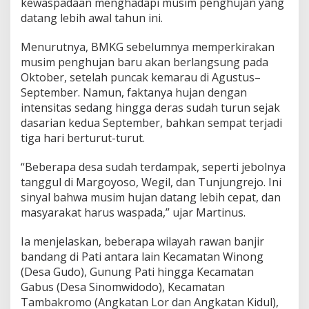
kewaspadaan menghadapi musim penghujan yang
b
datang lebih awal tahun ini.
a
u
W
Menurutnya, BMKG sebelumnya memperkirakan
a
musim penghujan baru akan berlangsung pada
r
Oktober, setelah puncak kemarau di Agustus–
g
September. Namun, faktanya hujan dengan
a
W
intensitas sedang hingga deras sudah turun sejak
a
dasarian kedua September, bahkan sempat terjadi
s
tiga hari berturut-turut.
p
a
“Beberapa desa sudah terdampak, seperti jebolnya
d
a
tanggul di Margoyoso, Wegil, dan Tunjungrejo. Ini
B
sinyal bahwa musim hujan datang lebih cepat, dan
a
masyarakat harus waspada,” ujar Martinus.
n
j
Ia menjelaskan, beberapa wilayah rawan banjir
i
r
bandang di Pati antara lain Kecamatan Winong
(Desa Gudo), Gunung Pati hingga Kecamatan
Gabus (Desa Sinomwidodo), Kecamatan
Tambakromo (Angkatan Lor dan Angkatan Kidul),