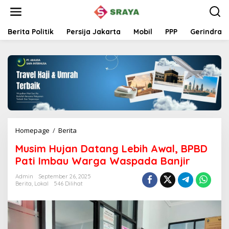
L
e
w
a
Berita Politik
Persija Jakarta
Mobil
PPP
Gerindra
t
i
k
e
k
o
n
t
e
n
Homepage
/
Berita
M
u
Musim Hujan Datang Lebih Awal, BPBD
s
i
Pati Imbau Warga Waspada Banjir
m
H
Admin
September 26, 2025
Berita
,
Lokal
546 Dilihat
u
j
a
n
D