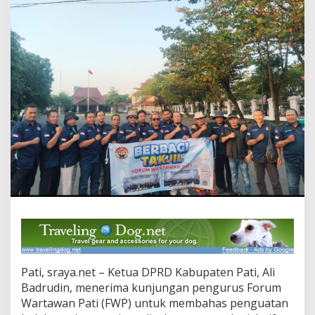
r
g
i
I
n
s
a
n
P
e
r
s
,
K
e
t
u
a
D
P
R
D
Pati, sraya.net – Ketua DPRD Kabupaten Pati, Ali
P
Badrudin, menerima kunjungan pengurus Forum
a
Wartawan Pati (FWP) untuk membahas penguatan
t