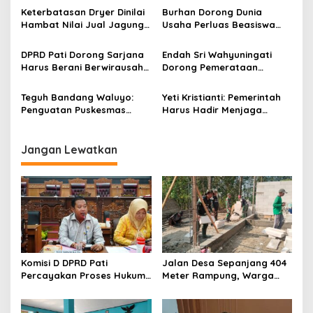
p
kepada Polisi
Keterbatasan Dryer Dinilai
Burhan Dorong Dunia
Hambat Nilai Jual Jagung
Usaha Perluas Beasiswa
o
Petani Pati
Demi Wujudkan Satu Rumah
s
Satu Sarjana
DPRD Pati Dorong Sarjana
Endah Sri Wahyuningati
Harus Berani Berwirausaha
Dorong Pemerataan
dan Menciptakan Peluang
Pengembangan Puskesmas
Kerja
di Seluruh Kecamatan
Teguh Bandang Waluyo:
Yeti Kristianti: Pemerintah
Penguatan Puskesmas
Harus Hadir Menjaga
Menjadi Pondasi Layanan
Ketahanan Pangan dan
Kesehatan Masyarakat
Meringankan Beban Warga
Jangan Lewatkan
Komisi D DPRD Pati
Jalan Desa Sepanjang 404
Percayakan Proses Hukum
Meter Rampung, Warga
Kasus MTs Wangunrejo
Sumbermulyo Segera
kepada Polisi
Rasakan Manfaat