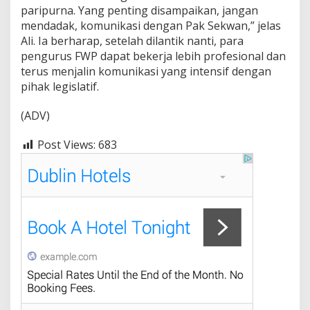
a
paripurna. Yang penting disampaikan, jangan
n
mendadak, komunikasi dengan Pak Sekwan,” jelas
a
Ali. Ia berharap, setelah dilantik nanti, para
P
pengurus FWP dapat bekerja lebih profesional dan
e
l
terus menjalin komunikasi yang intensif dengan
a
pihak legislatif.
n
t
(ADV)
i
k
a
Post Views:
683
n
F
W
P