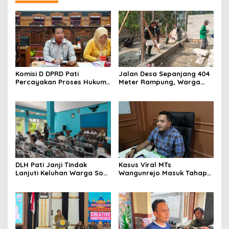
Komisi D DPRD Pati
Jalan Desa Sepanjang 404
Percayakan Proses Hukum
Meter Rampung, Warga
Kasus MTs Wangunrejo
Sumbermulyo Segera
kepada Polisi
Rasakan Manfaat
DLH Pati Janji Tindak
Kasus Viral MTs
Lanjuti Keluhan Warga Soal
Wangunrejo Masuk Tahap
Sungai Mbango
Penyelidikan, Polisi
Kumpulkan Alat Bukti