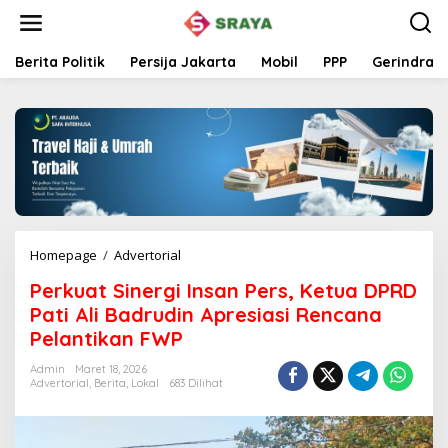
L
e
w
a
Berita Politik
Persija Jakarta
Mobil
PPP
Gerindra
t
i
k
e
k
o
n
t
e
n
Homepage
/
Advertorial
P
e
Perkuat Sinergi Insan Pers, Ketua DPRD
r
k
Pati Ali Badrudin Apresiasi Rencana
u
Pelantikan FWP
a
t
Admin
Maret 18, 2026
S
Advertorial
,
Berita
,
Lokal
683 Dilihat
i
n
e