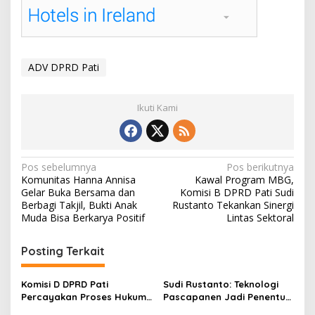
ADV DPRD Pati
Ikuti Kami
N
Pos sebelumnya
Pos berikutnya
Komunitas Hanna Annisa
Kawal Program MBG,
a
Gelar Buka Bersama dan
Komisi B DPRD Pati Sudi
v
Berbagi Takjil, Bukti Anak
Rustanto Tekankan Sinergi
Muda Bisa Berkarya Positif
Lintas Sektoral
i
g
Posting Terkait
a
s
Komisi D DPRD Pati
Sudi Rustanto: Teknologi
Percayakan Proses Hukum
Pascapanen Jadi Penentu
i
Kasus MTs Wangunrejo
Daya Saing Jagung Lokal