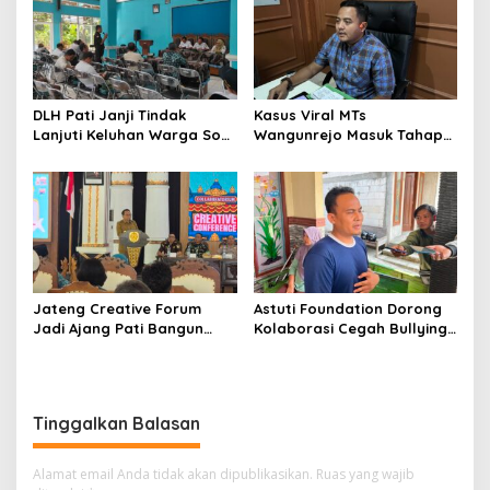
DLH Pati Janji Tindak
Kasus Viral MTs
Lanjuti Keluhan Warga Soal
Wangunrejo Masuk Tahap
Sungai Mbango
Penyelidikan, Polisi
Kumpulkan Alat Bukti
Jateng Creative Forum
Astuti Foundation Dorong
Jadi Ajang Pati Bangun
Kolaborasi Cegah Bullying
Kolaborasi Ekonomi Kreatif
di Sekolah Berbasis Agama
Tinggalkan Balasan
Alamat email Anda tidak akan dipublikasikan.
Ruas yang wajib