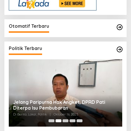
Otomatif Terbaru
Politik Terbaru
n
Jelang Paripurna Hak Angket, DPRD Pati
D
Diterpa Isu Pembubaran
S
Di Berita, Lokal, Politik
|
Oktober 16, 2025
Di 