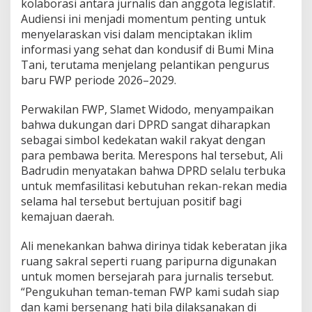
kolaborasi antara jurnalis dan anggota legislatif.
i
A
Audiensi ini menjadi momentum penting untuk
l
menyelaraskan visi dalam menciptakan iklim
i
informasi yang sehat dan kondusif di Bumi Mina
B
Tani, terutama menjelang pelantikan pengurus
a
baru FWP periode 2026–2029.
d
r
u
Perwakilan FWP, Slamet Widodo, menyampaikan
d
bahwa dukungan dari DPRD sangat diharapkan
i
sebagai simbol kedekatan wakil rakyat dengan
n
para pembawa berita. Merespons hal tersebut, Ali
A
p
Badrudin menyatakan bahwa DPRD selalu terbuka
r
untuk memfasilitasi kebutuhan rekan-rekan media
e
selama hal tersebut bertujuan positif bagi
s
kemajuan daerah.
i
a
s
Ali menekankan bahwa dirinya tidak keberatan jika
i
ruang sakral seperti ruang paripurna digunakan
R
untuk momen bersejarah para jurnalis tersebut.
e
“Pengukuhan teman-teman FWP kami sudah siap
n
c
dan kami bersenang hati bila dilaksanakan di