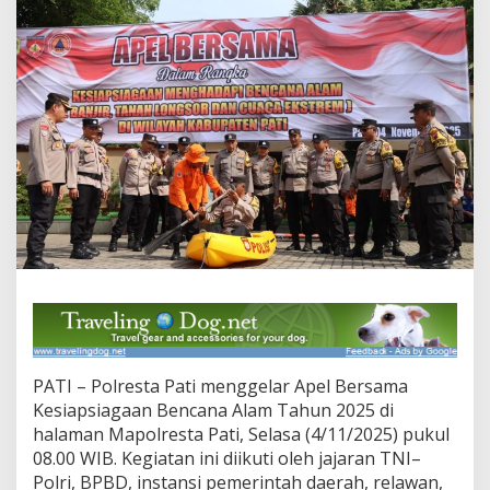
i
G
e
l
a
r
A
p
e
l
K
e
s
i
a
p
s
i
a
g
PATI – Polresta Pati menggelar Apel Bersama
a
Kesiapsiagaan Bencana Alam Tahun 2025 di
a
halaman Mapolresta Pati, Selasa (4/11/2025) pukul
n
08.00 WIB. Kegiatan ini diikuti oleh jajaran TNI–
B
e
Polri, BPBD, instansi pemerintah daerah, relawan,