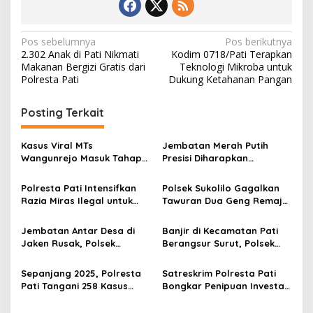
N
Pos sebelumnya
Pos berikutnya
2.302 Anak di Pati Nikmati
Kodim 0718/Pati Terapkan
a
Makanan Bergizi Gratis dari
Teknologi Mikroba untuk
v
Polresta Pati
Dukung Ketahanan Pangan
i
Posting Terkait
g
a
Kasus Viral MTs
Jembatan Merah Putih
s
Wangunrejo Masuk Tahap
Presisi Diharapkan
Penyelidikan, Polisi
Dongkrak Mobilitas dan
i
Kumpulkan Alat Bukti
Ekonomi Warga
Polresta Pati Intensifkan
Polsek Sukolilo Gagalkan
p
Razia Miras Ilegal untuk
Tawuran Dua Geng Remaja
Cegah Gangguan
di Pasar Sukolilo
o
Kamtibmas
Jembatan Antar Desa di
Banjir di Kecamatan Pati
s
Jaken Rusak, Polsek
Berangsur Surut, Polsek
Lakukan Penanganan
Pati Kota Bersihkan Lumpur
Cepat
Sepanjang 2025, Polresta
Satreskrim Polresta Pati
Pati Tangani 258 Kasus
Bongkar Penipuan Investasi
Kriminal
Moge, Kerugian Capai
Rp1,05 Miliar