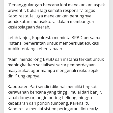
L
“Penanggulangan bencana kini menekankan aspek
i
preventif, bukan lagi semata responsif,” tegas
n
Kapolresta. Ia juga menekankan pentingnya
t
a
pendekatan multisektoral dalam membangun
s
kesiapsiagaan daerah.
S
e
Lebih lanjut, Kapolresta meminta BPBD bersama
k
instansi pemerintah untuk memperkuat edukasi
t
o
publik tentang kebencanaan.
r
“Kami mendorong BPBD dan instansi terkait untuk
meningkatkan sosialisasi serta pemberdayaan
masyarakat agar mampu mengenali risiko sejak
dini,” ungkapnya.
Kabupaten Pati sendiri dikenal memiliki tingkat
kerawanan bencana yang tinggi, mulai dari banjir,
tanah longsor, angin puting beliung, hingga
kebakaran dan pohon tumbang. Karena itu,
Kapolresta menilai sistem peringatan dini (early