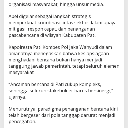
n
organisasi masyarakat, hingga unsur media.
c
a
Apel digelar sebagai langkah strategis
n
memperkuat koordinasi lintas sektor dalam upaya
a
2
mitigasi, respon cepat, dan penanganan
0
pascabencana di wilayah Kabupaten Pati.
2
5
Kapolresta Pati Kombes Pol Jaka Wahyudi dalam
,
amanatnya menegaskan bahwa kesiapsiagaan
T
e
menghadapi bencana bukan hanya menjadi
g
tanggung jawab pemerintah, tetapi seluruh elemen
a
masyarakat.
s
k
“Ancaman bencana di Pati cukup kompleks,
a
n
sehingga seluruh stakeholder harus bersinergi,”
S
ujarnya.
i
n
Menurutnya, paradigma penanganan bencana kini
e
telah bergeser dari pola tanggap darurat menjadi
r
g
pencegahan.
i