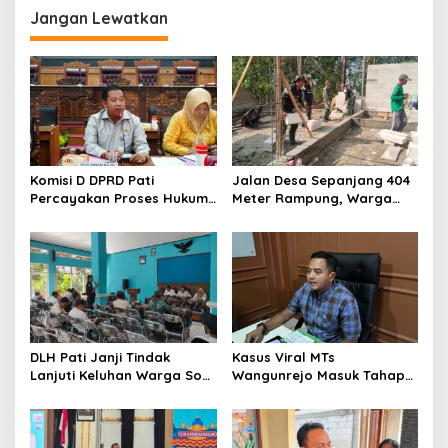
Jangan Lewatkan
Komisi D DPRD Pati
Jalan Desa Sepanjang 404
Percayakan Proses Hukum
Meter Rampung, Warga
Kasus MTs Wangunrejo
Sumbermulyo Segera
kepada Polisi
Rasakan Manfaat
DLH Pati Janji Tindak
Kasus Viral MTs
Lanjuti Keluhan Warga Soal
Wangunrejo Masuk Tahap
Sungai Mbango
Penyelidikan, Polisi
Kumpulkan Alat Bukti