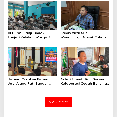
DLH Pati Janji Tindak
Kasus Viral MTs
Lanjuti Keluhan Warga Soal
Wangunrejo Masuk Tahap
Sungai Mbango
Penyelidikan, Polisi
Kumpulkan Alat Bukti
Jateng Creative Forum
Astuti Foundation Dorong
Jadi Ajang Pati Bangun
Kolaborasi Cegah Bullying
Kolaborasi Ekonomi Kreatif
di Sekolah Berbasis Agama
View More