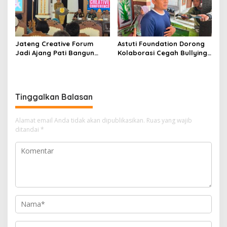
Jateng Creative Forum
Astuti Foundation Dorong
Jadi Ajang Pati Bangun
Kolaborasi Cegah Bullying
Kolaborasi Ekonomi Kreatif
di Sekolah Berbasis Agama
Tinggalkan Balasan
Alamat email Anda tidak akan dipublikasikan.
Ruas yang wajib
ditandai
*