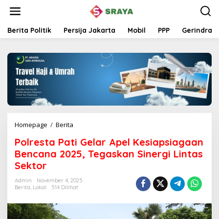
L
e
w
a
Berita Politik
Persija Jakarta
Mobil
PPP
Gerindra
t
i
k
e
k
o
n
t
e
n
Homepage
/
Berita
P
o
Polresta Pati Gelar Apel Kesiapsiagaan
l
r
Bencana 2025, Tegaskan Sinergi Lintas
e
Sektor
s
t
Admin
November 4, 2025
a
Berita
,
Lokal
514 Dilihat
P
a
t