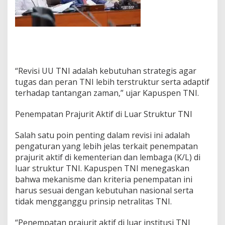
m
e
P
r
a
j
u
r
“Revisi UU TNI adalah kebutuhan strategis agar
i
tugas dan peran TNI lebih terstruktur serta adaptif
t
terhadap tantangan zaman,” ujar Kapuspen TNI.
Penempatan Prajurit Aktif di Luar Struktur TNI
Salah satu poin penting dalam revisi ini adalah
pengaturan yang lebih jelas terkait penempatan
prajurit aktif di kementerian dan lembaga (K/L) di
luar struktur TNI. Kapuspen TNI menegaskan
bahwa mekanisme dan kriteria penempatan ini
harus sesuai dengan kebutuhan nasional serta
tidak mengganggu prinsip netralitas TNI.
“Penempatan prajurit aktif di luar institusi TNI