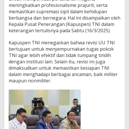
e
meningkatkan profesionalisme prajurit, serta
r
memastikan supremasi sipil dalam kehidupan
t
berbangsa dan bernegara. Hal ini disampaikan oleh
a
h
Kepala Pusat Penerangan (Kapuspen) TNI dalam
a
keterangan tertulisnya pada Sabtu (16/3/2025).
n
a
Kapuspen TNI menegaskan bahwa revisi UU TNI
n
bertujuan untuk menyempurnakan tugas pokok
d
a
TNI agar lebih efektif dan tidak tumpang tindih
n
dengan institusi lain. Selain itu, revisi ini juga
P
dimaksudkan untuk memastikan kesiapan TNI
r
dalam menghadapi berbagai ancaman, baik militer
o
f
maupun nonmiliter.
e
s
i
o
n
a
l
i
s