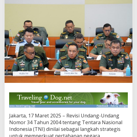
:
L
a
n
g
k
a
h
S
t
r
a
t
e
g
i
s
P
e
r
k
Jakarta, 17 Maret 2025 – Revisi Undang-Undang
u
Nomor 34 Tahun 2004 tentang Tentara Nasional
a
t
Indonesia (TNI) dinilai sebagai langkah strategis
P
untuk memperkuat pertahanan negara,