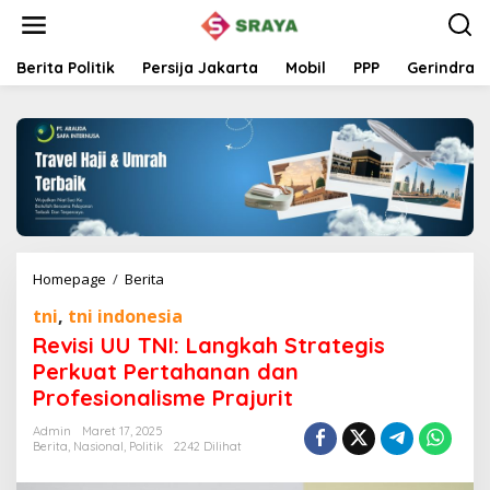
L
e
w
a
Berita Politik
Persija Jakarta
Mobil
PPP
Gerindra
t
i
k
e
k
o
n
t
e
n
Homepage
/
Berita
R
e
tni
,
tni indonesia
v
i
Revisi UU TNI: Langkah Strategis
s
Perkuat Pertahanan dan
i
Profesionalisme Prajurit
U
U
Admin
Maret 17, 2025
T
Berita
,
Nasional
,
Politik
2242 Dilihat
N
I