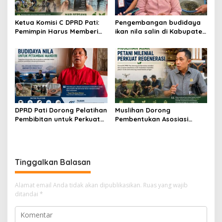
Ketua Komisi C DPRD Pati:
Pengembangan budidaya
Pemimpin Harus Memberi
ikan nila salin di Kabupaten
Contoh Nyata dalam
Pati
Menjaga Lingkungan
DPRD Pati Dorong Pelatihan
Muslihan Dorong
Pembibitan untuk Perkuat
Pembentukan Asosiasi
Budidaya Nila Salin
Petani Milenial untuk
Perkuat Regenerasi
Pertanian
Tinggalkan Balasan
Alamat email Anda tidak akan dipublikasikan.
Ruas yang wajib
ditandai
*