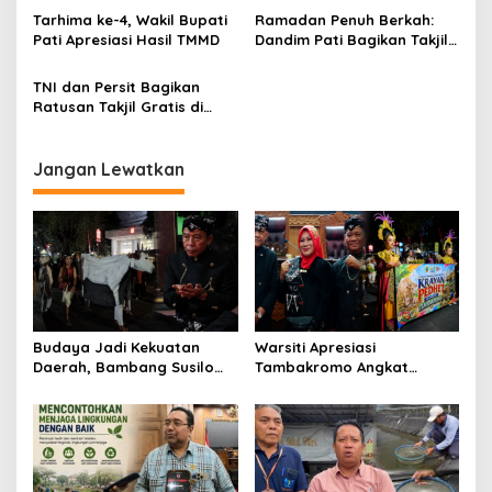
a
Tarhima ke-4, Wakil Bupati
Ramadan Penuh Berkah:
s
Pati Apresiasi Hasil TMMD
Dandim Pati Bagikan Takjil
ke Warga Binaan Lapas
i
TNI dan Persit Bagikan
p
Ratusan Takjil Gratis di
Depan Makodim Pati
o
s
Jangan Lewatkan
Budaya Jadi Kekuatan
Warsiti Apresiasi
Daerah, Bambang Susilo
Tambakromo Angkat
Apresiasi Krayan Pedhet di
Krayan Pedhet di Festival
Festival Adhi Loka
Adhi Loka