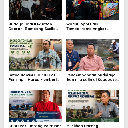
Budaya Jadi Kekuatan
Warsiti Apresiasi
Daerah, Bambang Susilo
Tambakromo Angkat
Apresiasi Krayan Pedhet di
Krayan Pedhet di Festival
Festival Adhi Loka
Adhi Loka
Ketua Komisi C DPRD Pati:
Pengembangan budidaya
Pemimpin Harus Memberi
ikan nila salin di Kabupaten
Contoh Nyata dalam
Pati
Menjaga Lingkungan
DPRD Pati Dorong Pelatihan
Muslihan Dorong