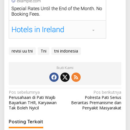
revisi uu tni
Tni
tni indonesia
Ikuti Kami
N
Pos sebelumnya
Pos berikutnya
Perusahaan di Pati Wajib
Polresta Pati Serius
a
Bayarkan THR, Karyawan
Berantas Premanisme dan
v
Tak Boleh Nyicil
Penyakit Masyarakat
i
Posting Terkait
g