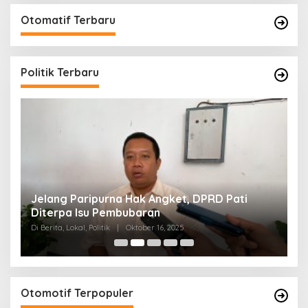
Otomatif Terbaru
Politik Terbaru
n
Jelang Paripurna Hak Angket, DPRD Pati
D
Diterpa Isu Pembubaran
S
Di Berita, Lokal, Politik
|
Oktober 16, 2025
Di 
Otomotif Terpopuler