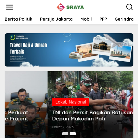
L
e
w
a
Berita Politik
Persija Jakarta
Mobil
PPP
Gerindra
t
i
k
e
k
o
n
t
e
n
Lokal
,
Nasional
TNI dan Persit Bagikan Ratusan Takjil Gratis di
Depan Makodim Pati
Maret 7, 2025